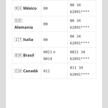
00 34
🇲🇽
México
00
62891****
🇩🇪
00 34
00
Alemania
62891****
00 34
🇮🇹
Italia
00
62891****
ο
0021
0021 34
🇧🇷
Brasil
0014
62891****
011 34
🇨🇦
Canadá
011
62891****