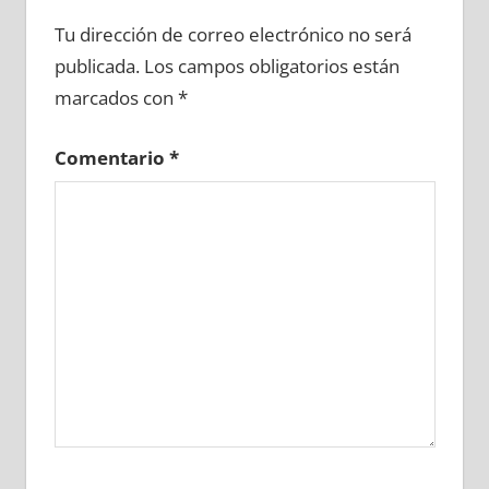
628910081
»
628910082
»
628910083
»
Tu dirección de correo electrónico no será
628910084
»
628910085
»
628910086
»
publicada.
Los campos obligatorios están
628910087
»
628910088
»
628910089
»
marcados con
*
628910090
»
628910091
»
628910092
»
628910093
»
628910094
»
628910095
»
Comentario
*
628910096
»
628910097
»
628910098
»
628910099
»
628910100
»
628910101
»
628910102
»
628910103
»
628910104
»
628910105
»
628910106
»
628910107
»
628910108
»
628910109
»
628910110
»
628910111
»
628910112
»
628910113
»
628910114
»
628910115
»
628910116
»
628910117
»
628910118
»
628910119
»
628910120
»
628910121
»
628910122
»
628910123
»
628910124
»
628910125
»
628910126
»
628910127
»
628910128
»