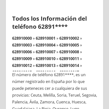
Todos los Información del
teléfono 62891****
628910000
»
628910001
»
628910002
»
628910003
»
628910004
»
628910005
»
628910006
»
628910007
»
628910008
»
628910009
»
628910010
»
628910011
»
628910012
»
628910013
»
628910014
»
628910015
»
628910016
»
628910017
»
El número de teléfono 62891****, es un
628910018
»
628910019
»
628910020
»
númer registrado en España por lo que
628910021
»
628910022
»
628910023
»
puede peteneces cer a cualquiera de sus
628910024
»
628910025
»
628910026
»
provicias: Ceuta, Melilla, Soria, Teruel, Segovia,
628910027
»
628910028
»
628910029
»
Palencia, Ávila, Zamora, Cuenca, Huesca,
628910030
»
628910031
»
628910032
»
Guadalajara, La Rioja, Ourense, Lugo,