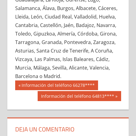
628910033
»
628910034
»
628910035
»
Salamanca, Álava, Burgos, Albacete, Cáceres,
628910036
»
628910037
»
628910038
»
Lleida, León, Ciudad Real, Valladolid, Huelva,
628910039
»
628910040
»
628910041
»
Cantabria, Castellón, Jaén, Badajoz, Navarra,
628910042
»
628910043
»
628910044
»
Toledo, Gipuzkoa, Almería, Córdoba, Girona,
628910045
»
628910046
»
628910047
»
Tarragona, Granada, Pontevedra, Zaragoza,
628910048
»
628910049
»
628910050
»
Asturias, Santa Cruz de Tenerife, A Coruña,
628910051
»
628910052
»
628910053
»
Vizcaya, Las Palmas, Islas Baleares, Cádiz,
628910054
»
628910055
»
628910056
»
Murcia, Málaga, Sevilla, Alicante, Valencia,
628910057
»
628910058
»
628910059
»
Barcelona o Madrid.
628910060
»
628910061
»
628910062
»
Navegación
62891
Entrada
Información del teléfono 66278****
628910063
»
628910064
»
628910065
»
anterior:
de
Siguiente
Información del teléfono 64813****
628910066
»
628910067
»
628910068
»
entrada:
entradas
628910069
»
628910070
»
628910071
»
628910072
»
628910073
»
628910074
»
628910075
»
628910076
»
628910077
»
DEJA UN COMENTARIO
628910078
»
628910079
»
628910080
»