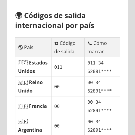
🌍
Códigos dе salida
internacional pοr país
☎️ Código
📞 Cómo
🌎 País
dе salida
marcar
🇺🇸
Estados
011 34
011
Unidos
62891****
🇬🇧
Reino
00 34
00
Unido
62891****
00 34
🇫🇷
Francia
00
62891****
🇦🇷
00 34
00
Argentina
62891****