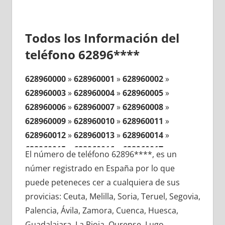
Todos los Información del
teléfono 62896****
628960000
»
628960001
»
628960002
»
628960003
»
628960004
»
628960005
»
628960006
»
628960007
»
628960008
»
628960009
»
628960010
»
628960011
»
628960012
»
628960013
»
628960014
»
628960015
»
628960016
»
628960017
»
El número de teléfono 62896****, es un
628960018
»
628960019
»
628960020
»
númer registrado en España por lo que
628960021
»
628960022
»
628960023
»
puede peteneces cer a cualquiera de sus
628960024
»
628960025
»
628960026
»
provicias: Ceuta, Melilla, Soria, Teruel, Segovia,
628960027
»
628960028
»
628960029
»
Palencia, Ávila, Zamora, Cuenca, Huesca,
628960030
»
628960031
»
628960032
»
Guadalajara, La Rioja, Ourense, Lugo,