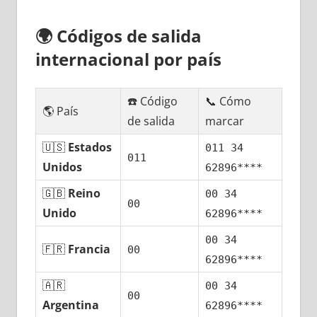
🌍
Códigos dе salida
internacional pοr país
☎️ Código
📞 Cómo
🌎 País
dе salida
marcar
🇺🇸
Estados
011 34
011
Unidos
62896****
🇬🇧
Reino
00 34
00
Unido
62896****
00 34
🇫🇷
Francia
00
62896****
🇦🇷
00 34
00
Argentina
62896****