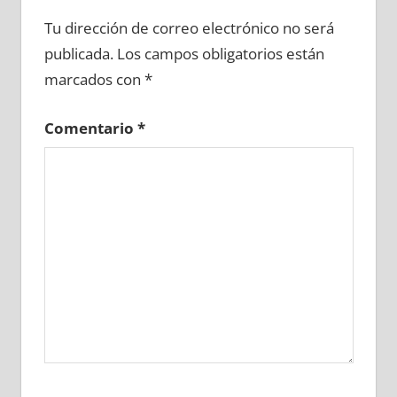
628960081
»
628960082
»
628960083
»
Tu dirección de correo electrónico no será
628960084
»
628960085
»
628960086
»
publicada.
Los campos obligatorios están
628960087
»
628960088
»
628960089
»
marcados con
*
628960090
»
628960091
»
628960092
»
628960093
»
628960094
»
628960095
»
Comentario
*
628960096
»
628960097
»
628960098
»
628960099
»
628960100
»
628960101
»
628960102
»
628960103
»
628960104
»
628960105
»
628960106
»
628960107
»
628960108
»
628960109
»
628960110
»
628960111
»
628960112
»
628960113
»
628960114
»
628960115
»
628960116
»
628960117
»
628960118
»
628960119
»
628960120
»
628960121
»
628960122
»
628960123
»
628960124
»
628960125
»
628960126
»
628960127
»
628960128
»