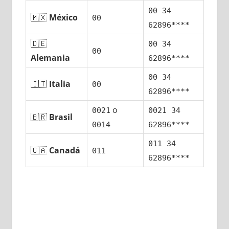
00 34
🇲🇽
México
00
62896****
🇩🇪
00 34
00
Alemania
62896****
00 34
🇮🇹
Italia
00
62896****
ο
0021
0021 34
🇧🇷
Brasil
0014
62896****
011 34
🇨🇦
Canadá
011
62896****