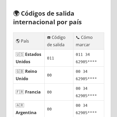
🌍
Códigos dе salida
internacional pοr país
☎️ Código
📞 Cómo
🌎 País
dе salida
marcar
🇺🇸
Estados
011 34
011
Unidos
62905****
🇬🇧
Reino
00 34
00
Unido
62905****
00 34
🇫🇷
Francia
00
62905****
🇦🇷
00 34
00
Argentina
62905****