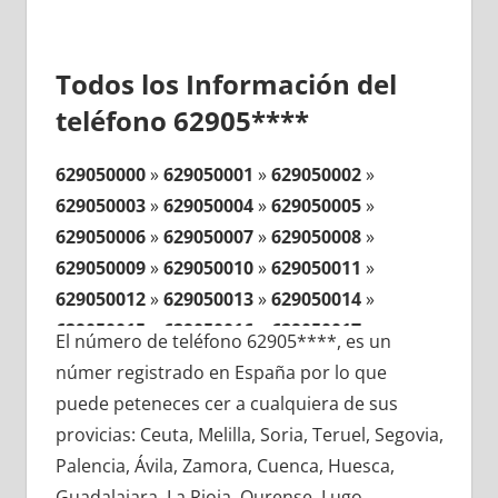
Todos los Información del
teléfono 62905****
629050000
»
629050001
»
629050002
»
629050003
»
629050004
»
629050005
»
629050006
»
629050007
»
629050008
»
629050009
»
629050010
»
629050011
»
629050012
»
629050013
»
629050014
»
629050015
»
629050016
»
629050017
»
El número de teléfono 62905****, es un
629050018
»
629050019
»
629050020
»
númer registrado en España por lo que
629050021
»
629050022
»
629050023
»
puede peteneces cer a cualquiera de sus
629050024
»
629050025
»
629050026
»
provicias: Ceuta, Melilla, Soria, Teruel, Segovia,
629050027
»
629050028
»
629050029
»
Palencia, Ávila, Zamora, Cuenca, Huesca,
629050030
»
629050031
»
629050032
»
Guadalajara, La Rioja, Ourense, Lugo,