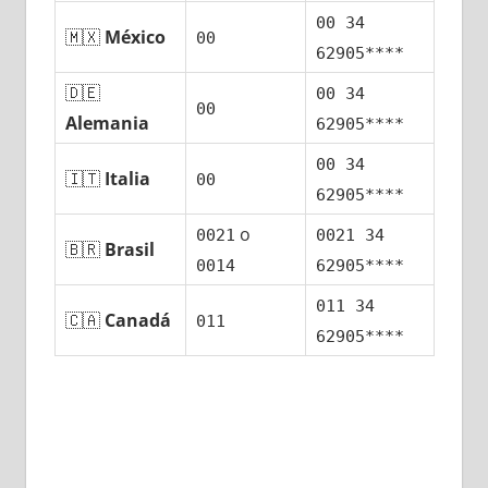
00 34
🇲🇽
México
00
62905****
🇩🇪
00 34
00
Alemania
62905****
00 34
🇮🇹
Italia
00
62905****
ο
0021
0021 34
🇧🇷
Brasil
0014
62905****
011 34
🇨🇦
Canadá
011
62905****