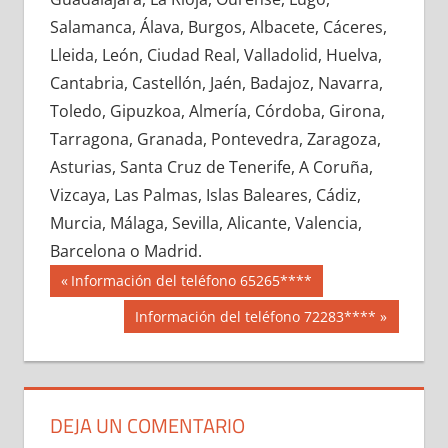
629050033
»
629050034
»
629050035
»
Salamanca, Álava, Burgos, Albacete, Cáceres,
629050036
»
629050037
»
629050038
»
Lleida, León, Ciudad Real, Valladolid, Huelva,
629050039
»
629050040
»
629050041
»
Cantabria, Castellón, Jaén, Badajoz, Navarra,
629050042
»
629050043
»
629050044
»
Toledo, Gipuzkoa, Almería, Córdoba, Girona,
629050045
»
629050046
»
629050047
»
Tarragona, Granada, Pontevedra, Zaragoza,
629050048
»
629050049
»
629050050
»
Asturias, Santa Cruz de Tenerife, A Coruña,
629050051
»
629050052
»
629050053
»
Vizcaya, Las Palmas, Islas Baleares, Cádiz,
629050054
»
629050055
»
629050056
»
Murcia, Málaga, Sevilla, Alicante, Valencia,
629050057
»
629050058
»
629050059
»
Barcelona o Madrid.
629050060
»
629050061
»
629050062
»
Navegación
62905
Entrada
Información del teléfono 65265****
629050063
»
629050064
»
629050065
»
anterior:
de
Siguiente
Información del teléfono 72283****
629050066
»
629050067
»
629050068
»
entrada:
entradas
629050069
»
629050070
»
629050071
»
629050072
»
629050073
»
629050074
»
629050075
»
629050076
»
629050077
»
DEJA UN COMENTARIO
629050078
»
629050079
»
629050080
»