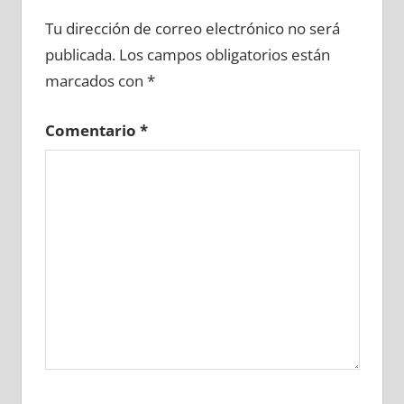
629050081
»
629050082
»
629050083
»
Tu dirección de correo electrónico no será
629050084
»
629050085
»
629050086
»
publicada.
Los campos obligatorios están
629050087
»
629050088
»
629050089
»
marcados con
*
629050090
»
629050091
»
629050092
»
629050093
»
629050094
»
629050095
»
Comentario
*
629050096
»
629050097
»
629050098
»
629050099
»
629050100
»
629050101
»
629050102
»
629050103
»
629050104
»
629050105
»
629050106
»
629050107
»
629050108
»
629050109
»
629050110
»
629050111
»
629050112
»
629050113
»
629050114
»
629050115
»
629050116
»
629050117
»
629050118
»
629050119
»
629050120
»
629050121
»
629050122
»
629050123
»
629050124
»
629050125
»
629050126
»
629050127
»
629050128
»