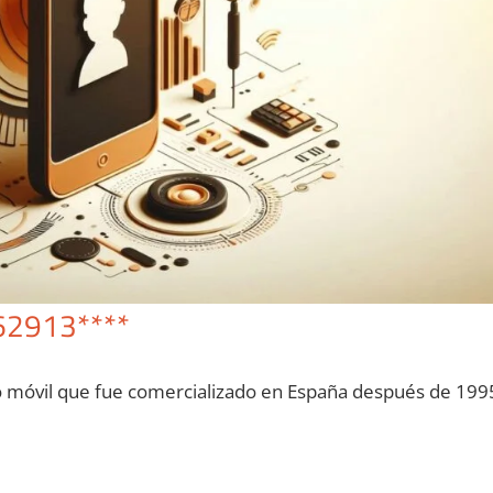
62913****
o móvil quе fue comercializado en España después dе 199