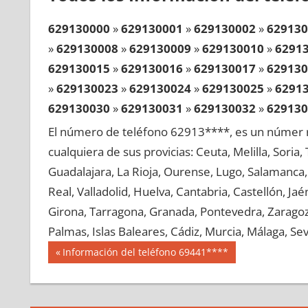
629130000
»
629130001
»
629130002
»
629130
»
629130008
»
629130009
»
629130010
»
6291
629130015
»
629130016
»
629130017
»
629130
»
629130023
»
629130024
»
629130025
»
6291
629130030
»
629130031
»
629130032
»
629130
»
629130038
»
629130039
»
629130040
»
6291
El número de teléfono 62913****, es un númer r
629130045
»
629130046
»
629130047
»
629130
cualquiera de sus provicias: Ceuta, Melilla, Soria
»
629130053
»
629130054
»
629130055
»
6291
Guadalajara, La Rioja, Ourense, Lugo, Salamanca, 
629130060
»
629130061
»
629130062
»
629130
Real, Valladolid, Huelva, Cantabria, Castellón, J
»
629130068
»
629130069
»
629130070
»
6291
Girona, Tarragona, Granada, Pontevedra, Zaragoza
629130075
»
629130076
»
629130077
»
629130
Palmas, Islas Baleares, Cádiz, Murcia, Málaga, Sevi
»
629130083
»
629130084
»
629130085
»
6291
Navegación
62913
Entrada
Información del teléfono 69441****
629130090
»
629130091
»
629130092
»
629130
anterior:
de
»
629130098
»
629130099
»
629130100
»
6291
entradas
629130105
»
629130106
»
629130107
»
629130