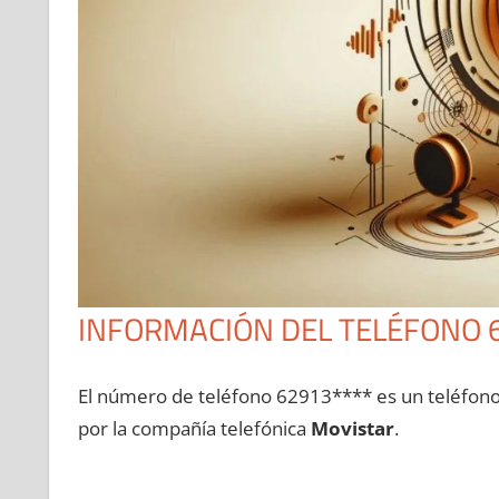
INFORMACIÓN DEL TELÉFONO 
El número dе teléfono 62913**** es un teléfon
pοr la compañía telefónica
Movistar
.