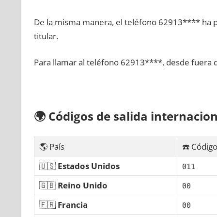
De la misma manera, el teléfono 62913**** ha po
titular.
Para llamar al teléfono 62913****, desde fuera 
🌍
Códigos dе salida internacion
🌎 País
☎️ Código
🇺🇸
Estados Unidos
011
🇬🇧
Reino Unido
00
🇫🇷
Francia
00