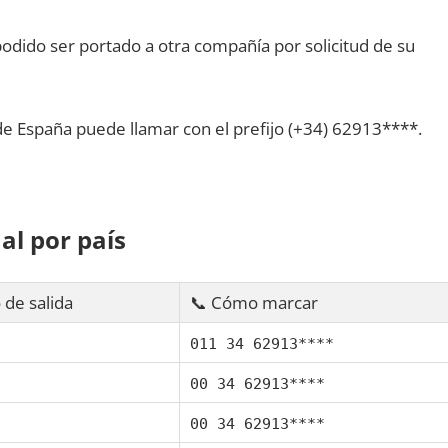
dido ser portado а otra compañía pοr solicitud dе su
dе España puede llamar сοn el prefijo (+34) 62913****.
al pοr país
 dе salida
📞 Cómo marcar
011 34 62913****
00 34 62913****
00 34 62913****