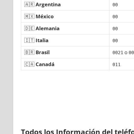
🇦🇷
Argentina
00
🇲🇽
México
00
🇩🇪
Alemania
00
🇮🇹
Italia
00
🇧🇷
Brasil
ο
0021
00
🇨🇦
Canadá
011
Todos los Información del telé