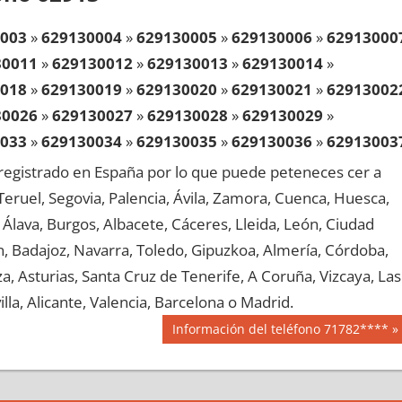
003
»
629130004
»
629130005
»
629130006
»
62913000
30011
»
629130012
»
629130013
»
629130014
»
018
»
629130019
»
629130020
»
629130021
»
62913002
30026
»
629130027
»
629130028
»
629130029
»
033
»
629130034
»
629130035
»
629130036
»
62913003
30041
»
629130042
»
629130043
»
629130044
»
egistrado en España por lo que puede peteneces cer a
048
»
629130049
»
629130050
»
629130051
»
62913005
, Teruel, Segovia, Palencia, Ávila, Zamora, Cuenca, Huesca,
30056
»
629130057
»
629130058
»
629130059
»
Álava, Burgos, Albacete, Cáceres, Lleida, León, Ciudad
063
»
629130064
»
629130065
»
629130066
»
62913006
aén, Badajoz, Navarra, Toledo, Gipuzkoa, Almería, Córdoba,
30071
»
629130072
»
629130073
»
629130074
»
, Asturias, Santa Cruz de Tenerife, A Coruña, Vizcaya, Las
078
»
629130079
»
629130080
»
629130081
»
62913008
lla, Alicante, Valencia, Barcelona o Madrid.
30086
»
629130087
»
629130088
»
629130089
»
Siguiente
Información del teléfono 71782****
093
»
629130094
»
629130095
»
629130096
»
62913009
entrada:
30101
»
629130102
»
629130103
»
629130104
»
108
»
629130109
»
629130110
»
629130111
»
62913011