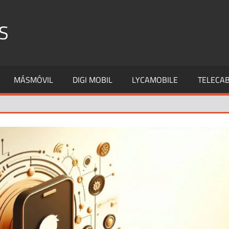
S
MÁSMÓVIL
DIGI MOBIL
LYCAMOBILE
TELECAB