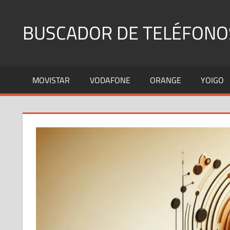
Saltar
al
BUSCADOR DE TELÉFONO
contenido
Identifica
Números
MOVISTAR
VODAFONE
ORANGE
YOIGO
Fijos
y
Móviles