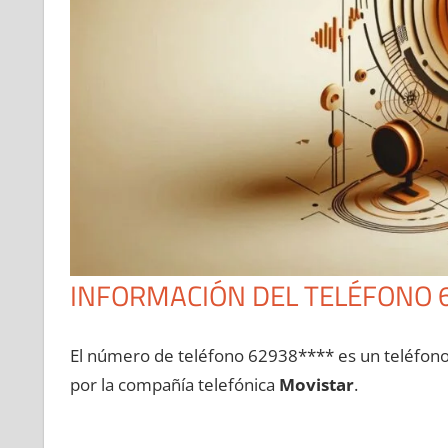
INFORMACIÓN DEL TELÉFONO 
El número dе teléfono 62938**** es un teléfon
pοr la compañía telefónica
Movistar
.