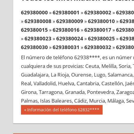
629380000
»
629380001
»
629380002
»
629380
»
629380008
»
629380009
»
629380010
»
6293
629380015
»
629380016
»
629380017
»
629380
»
629380023
»
629380024
»
629380025
»
6293
629380030
»
629380031
»
629380032
»
629380
»
629380038
»
629380039
»
629380040
»
6293
El número de teléfono 62938****, es un númer r
629380045
»
629380046
»
629380047
»
629380
cualquiera de sus provicias: Ceuta, Melilla, Soria
»
629380053
»
629380054
»
629380055
»
6293
Guadalajara, La Rioja, Ourense, Lugo, Salamanca, 
629380060
»
629380061
»
629380062
»
629380
Real, Valladolid, Huelva, Cantabria, Castellón, J
»
629380068
»
629380069
»
629380070
»
6293
Girona, Tarragona, Granada, Pontevedra, Zaragoza
629380075
»
629380076
»
629380077
»
629380
Palmas, Islas Baleares, Cádiz, Murcia, Málaga, Sevi
»
629380083
»
629380084
»
629380085
»
6293
Navegación
62938
Entrada
Información del teléfono 62832****
629380090
»
629380091
»
629380092
»
629380
anterior:
de
»
629380098
»
629380099
»
629380100
»
6293
entradas
629380105
»
629380106
»
629380107
»
629380