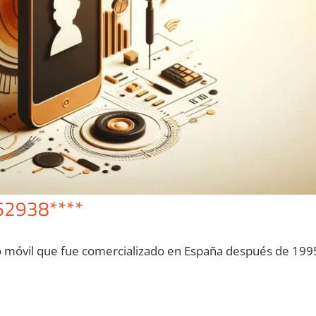
62938****
o móvil quе fue comercializado en España después dе 199