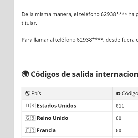
De la misma manera, el teléfono 62938**** ha po
titular.
Para llamar al teléfono 62938****, desde fuera 
🌍
Códigos dе salida internacion
🌎 País
☎️ Código
🇺🇸
Estados Unidos
011
🇬🇧
Reino Unido
00
🇫🇷
Francia
00