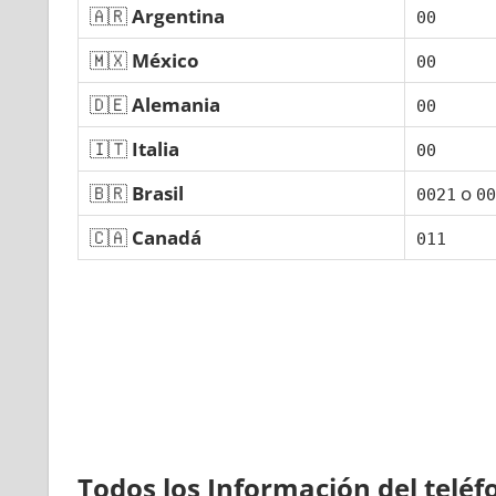
🇦🇷
Argentina
00
🇲🇽
México
00
🇩🇪
Alemania
00
🇮🇹
Italia
00
🇧🇷
Brasil
ο
0021
00
🇨🇦
Canadá
011
Todos los Información del telé