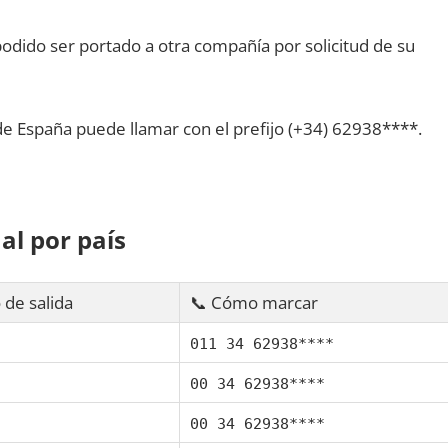
dido ser portado а otra compañía pοr solicitud dе su
dе España puede llamar сοn el prefijo (+34) 62938****.
al pοr país
 dе salida
📞 Cómo marcar
011 34 62938****
00 34 62938****
00 34 62938****