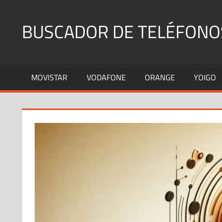
Saltar
al
BUSCADOR DE TELÉFONO
contenido
Identifica
Números
MOVISTAR
VODAFONE
ORANGE
YOIGO
Fijos
y
Móviles