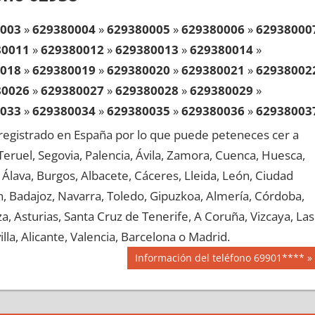
003
»
629380004
»
629380005
»
629380006
»
62938000
80011
»
629380012
»
629380013
»
629380014
»
018
»
629380019
»
629380020
»
629380021
»
62938002
80026
»
629380027
»
629380028
»
629380029
»
033
»
629380034
»
629380035
»
629380036
»
62938003
80041
»
629380042
»
629380043
»
629380044
»
egistrado en España por lo que puede peteneces cer a
048
»
629380049
»
629380050
»
629380051
»
62938005
, Teruel, Segovia, Palencia, Ávila, Zamora, Cuenca, Huesca,
80056
»
629380057
»
629380058
»
629380059
»
Álava, Burgos, Albacete, Cáceres, Lleida, León, Ciudad
063
»
629380064
»
629380065
»
629380066
»
62938006
aén, Badajoz, Navarra, Toledo, Gipuzkoa, Almería, Córdoba,
80071
»
629380072
»
629380073
»
629380074
»
, Asturias, Santa Cruz de Tenerife, A Coruña, Vizcaya, Las
078
»
629380079
»
629380080
»
629380081
»
62938008
lla, Alicante, Valencia, Barcelona o Madrid.
80086
»
629380087
»
629380088
»
629380089
»
Siguiente
Información del teléfono 69901****
093
»
629380094
»
629380095
»
629380096
»
62938009
entrada:
80101
»
629380102
»
629380103
»
629380104
»
108
»
629380109
»
629380110
»
629380111
»
62938011