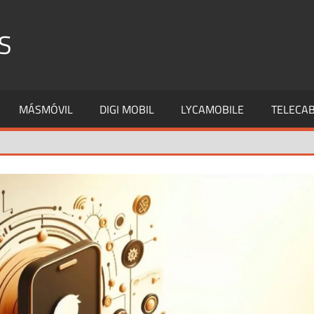
S
MÁSMÓVIL
DIGI MOBIL
LYCAMOBILE
TELECAB