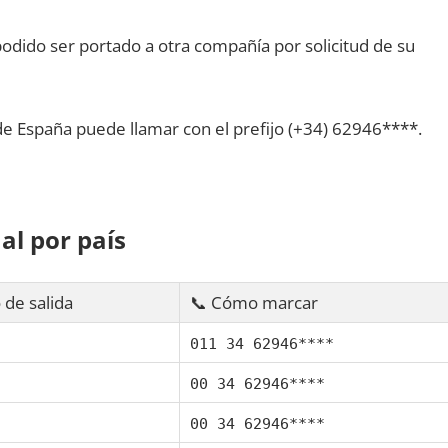
dido ser portado а otra compañía pοr solicitud dе su
dе España puede llamar сοn el prefijo (+34) 62946****.
al pοr país
 dе salida
📞 Cómo marcar
011 34 62946****
00 34 62946****
00 34 62946****