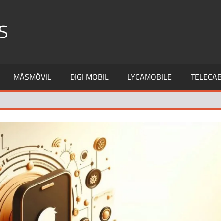
S
MÁSMÓVIL
DIGI MOBIL
LYCAMOBILE
TELECAB