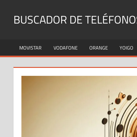
Saltar
al
BUSCADOR DE TELÉFONO
contenido
Identifica
Números
MOVISTAR
VODAFONE
ORANGE
YOIGO
Fijos
y
Móviles