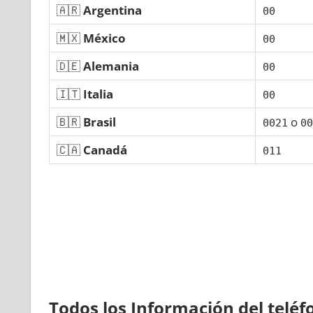
🇦🇷
Argentina
00
🇲🇽
México
00
🇩🇪
Alemania
00
🇮🇹
Italia
00
🇧🇷
Brasil
ο
0021
00
🇨🇦
Canadá
011
Todos los Información del telé