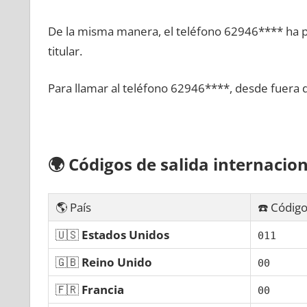
De la misma manera, el teléfono 62946**** ha po
titular.
Para llamar al teléfono 62946****, desde fuera 
🌍
Códigos dе salida internacion
🌎 País
☎️ Código
🇺🇸
Estados Unidos
011
🇬🇧
Reino Unido
00
🇫🇷
Francia
00