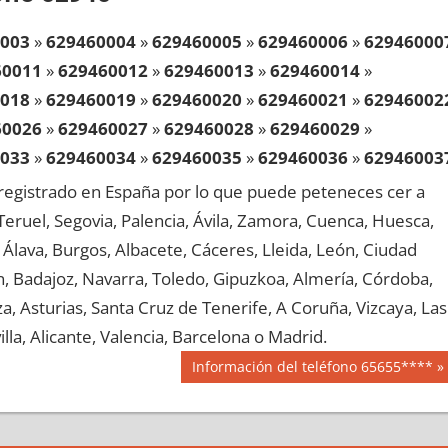
003
»
629460004
»
629460005
»
629460006
»
62946000
60011
»
629460012
»
629460013
»
629460014
»
018
»
629460019
»
629460020
»
629460021
»
62946002
60026
»
629460027
»
629460028
»
629460029
»
033
»
629460034
»
629460035
»
629460036
»
62946003
60041
»
629460042
»
629460043
»
629460044
»
egistrado en España por lo que puede peteneces cer a
048
»
629460049
»
629460050
»
629460051
»
62946005
, Teruel, Segovia, Palencia, Ávila, Zamora, Cuenca, Huesca,
60056
»
629460057
»
629460058
»
629460059
»
Álava, Burgos, Albacete, Cáceres, Lleida, León, Ciudad
063
»
629460064
»
629460065
»
629460066
»
62946006
aén, Badajoz, Navarra, Toledo, Gipuzkoa, Almería, Córdoba,
60071
»
629460072
»
629460073
»
629460074
»
, Asturias, Santa Cruz de Tenerife, A Coruña, Vizcaya, Las
078
»
629460079
»
629460080
»
629460081
»
62946008
lla, Alicante, Valencia, Barcelona o Madrid.
60086
»
629460087
»
629460088
»
629460089
»
Siguiente
Información del teléfono 65655****
093
»
629460094
»
629460095
»
629460096
»
62946009
entrada:
60101
»
629460102
»
629460103
»
629460104
»
108
»
629460109
»
629460110
»
629460111
»
62946011