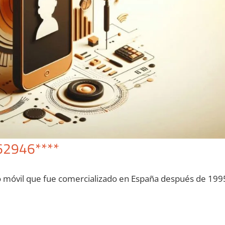
62946****
o móvil quе fue comercializado en España después dе 199