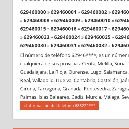
629460000
»
629460001
»
629460002
»
629460
»
629460008
»
629460009
»
629460010
»
6294
629460015
»
629460016
»
629460017
»
629460
»
629460023
»
629460024
»
629460025
»
6294
629460030
»
629460031
»
629460032
»
629460
»
629460038
»
629460039
»
629460040
»
6294
El número de teléfono 62946****, es un númer r
629460045
»
629460046
»
629460047
»
629460
cualquiera de sus provicias: Ceuta, Melilla, Soria
»
629460053
»
629460054
»
629460055
»
6294
Guadalajara, La Rioja, Ourense, Lugo, Salamanca, 
629460060
»
629460061
»
629460062
»
629460
Real, Valladolid, Huelva, Cantabria, Castellón, J
»
629460068
»
629460069
»
629460070
»
6294
Girona, Tarragona, Granada, Pontevedra, Zaragoza
629460075
»
629460076
»
629460077
»
629460
Palmas, Islas Baleares, Cádiz, Murcia, Málaga, Sevi
»
629460083
»
629460084
»
629460085
»
6294
Navegación
62946
Entrada
Información del teléfono 68622****
629460090
»
629460091
»
629460092
»
629460
anterior:
de
»
629460098
»
629460099
»
629460100
»
6294
entradas
629460105
»
629460106
»
629460107
»
629460