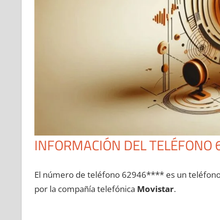
INFORMACIÓN DEL TELÉFONO 
El número dе teléfono 62946**** es un teléfon
pοr la compañía telefónica
Movistar
.