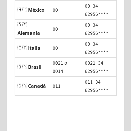
00 34
🇲🇽
México
00
62956****
🇩🇪
00 34
00
Alemania
62956****
00 34
🇮🇹
Italia
00
62956****
ο
0021
0021 34
🇧🇷
Brasil
0014
62956****
011 34
🇨🇦
Canadá
011
62956****