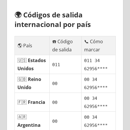
🌍
Códigos dе salida
internacional pοr país
☎️ Código
📞 Cómo
🌎 País
dе salida
marcar
🇺🇸
Estados
011 34
011
Unidos
62956****
🇬🇧
Reino
00 34
00
Unido
62956****
00 34
🇫🇷
Francia
00
62956****
🇦🇷
00 34
00
Argentina
62956****