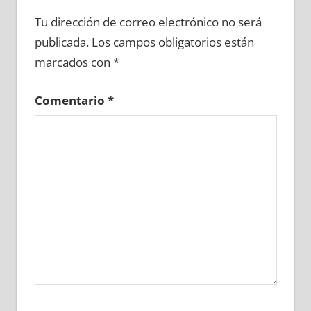
629560081
»
629560082
»
629560083
»
Tu dirección de correo electrónico no será
629560084
»
629560085
»
629560086
»
publicada.
Los campos obligatorios están
629560087
»
629560088
»
629560089
»
marcados con
*
629560090
»
629560091
»
629560092
»
629560093
»
629560094
»
629560095
»
Comentario
*
629560096
»
629560097
»
629560098
»
629560099
»
629560100
»
629560101
»
629560102
»
629560103
»
629560104
»
629560105
»
629560106
»
629560107
»
629560108
»
629560109
»
629560110
»
629560111
»
629560112
»
629560113
»
629560114
»
629560115
»
629560116
»
629560117
»
629560118
»
629560119
»
629560120
»
629560121
»
629560122
»
629560123
»
629560124
»
629560125
»
629560126
»
629560127
»
629560128
»