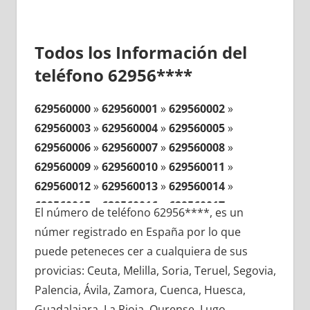
Todos los Información del
teléfono 62956****
629560000
»
629560001
»
629560002
»
629560003
»
629560004
»
629560005
»
629560006
»
629560007
»
629560008
»
629560009
»
629560010
»
629560011
»
629560012
»
629560013
»
629560014
»
629560015
»
629560016
»
629560017
»
El número de teléfono 62956****, es un
629560018
»
629560019
»
629560020
»
númer registrado en España por lo que
629560021
»
629560022
»
629560023
»
puede peteneces cer a cualquiera de sus
629560024
»
629560025
»
629560026
»
provicias: Ceuta, Melilla, Soria, Teruel, Segovia,
629560027
»
629560028
»
629560029
»
Palencia, Ávila, Zamora, Cuenca, Huesca,
629560030
»
629560031
»
629560032
»
Guadalajara, La Rioja, Ourense, Lugo,