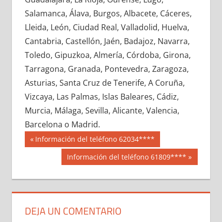
629560033
»
629560034
»
629560035
»
Salamanca, Álava, Burgos, Albacete, Cáceres,
629560036
»
629560037
»
629560038
»
Lleida, León, Ciudad Real, Valladolid, Huelva,
629560039
»
629560040
»
629560041
»
Cantabria, Castellón, Jaén, Badajoz, Navarra,
629560042
»
629560043
»
629560044
»
Toledo, Gipuzkoa, Almería, Córdoba, Girona,
629560045
»
629560046
»
629560047
»
Tarragona, Granada, Pontevedra, Zaragoza,
629560048
»
629560049
»
629560050
»
Asturias, Santa Cruz de Tenerife, A Coruña,
629560051
»
629560052
»
629560053
»
Vizcaya, Las Palmas, Islas Baleares, Cádiz,
629560054
»
629560055
»
629560056
»
Murcia, Málaga, Sevilla, Alicante, Valencia,
629560057
»
629560058
»
629560059
»
Barcelona o Madrid.
629560060
»
629560061
»
629560062
»
Navegación
62956
Entrada
Información del teléfono 62034****
629560063
»
629560064
»
629560065
»
anterior:
de
Siguiente
Información del teléfono 61809****
629560066
»
629560067
»
629560068
»
entrada:
entradas
629560069
»
629560070
»
629560071
»
629560072
»
629560073
»
629560074
»
629560075
»
629560076
»
629560077
»
DEJA UN COMENTARIO
629560078
»
629560079
»
629560080
»