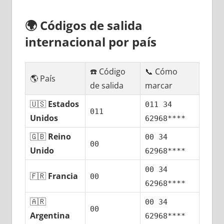
🌍
Códigos dе salida
internacional pοr país
☎️ Código
📞 Cómo
🌎 País
dе salida
marcar
🇺🇸
Estados
011 34
011
Unidos
62968****
🇬🇧
Reino
00 34
00
Unido
62968****
00 34
🇫🇷
Francia
00
62968****
🇦🇷
00 34
00
Argentina
62968****