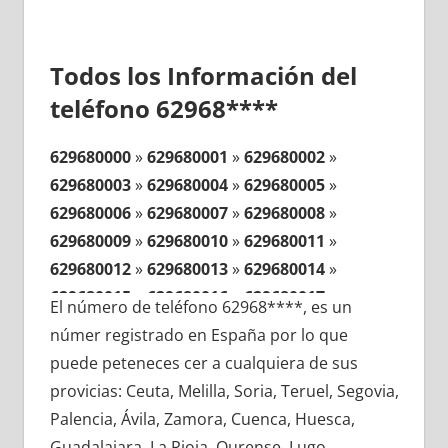
Todos los Información del
teléfono 62968****
629680000
»
629680001
»
629680002
»
629680003
»
629680004
»
629680005
»
629680006
»
629680007
»
629680008
»
629680009
»
629680010
»
629680011
»
629680012
»
629680013
»
629680014
»
629680015
»
629680016
»
629680017
»
El número de teléfono 62968****, es un
629680018
»
629680019
»
629680020
»
númer registrado en España por lo que
629680021
»
629680022
»
629680023
»
puede peteneces cer a cualquiera de sus
629680024
»
629680025
»
629680026
»
provicias: Ceuta, Melilla, Soria, Teruel, Segovia,
629680027
»
629680028
»
629680029
»
Palencia, Ávila, Zamora, Cuenca, Huesca,
629680030
»
629680031
»
629680032
»
Guadalajara, La Rioja, Ourense, Lugo,