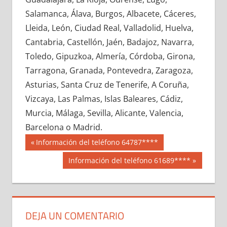
629680033
»
629680034
»
629680035
»
Salamanca, Álava, Burgos, Albacete, Cáceres,
629680036
»
629680037
»
629680038
»
Lleida, León, Ciudad Real, Valladolid, Huelva,
629680039
»
629680040
»
629680041
»
Cantabria, Castellón, Jaén, Badajoz, Navarra,
629680042
»
629680043
»
629680044
»
Toledo, Gipuzkoa, Almería, Córdoba, Girona,
629680045
»
629680046
»
629680047
»
Tarragona, Granada, Pontevedra, Zaragoza,
629680048
»
629680049
»
629680050
»
Asturias, Santa Cruz de Tenerife, A Coruña,
629680051
»
629680052
»
629680053
»
Vizcaya, Las Palmas, Islas Baleares, Cádiz,
629680054
»
629680055
»
629680056
»
Murcia, Málaga, Sevilla, Alicante, Valencia,
629680057
»
629680058
»
629680059
»
Barcelona o Madrid.
629680060
»
629680061
»
629680062
»
Navegación
62968
Entrada
Información del teléfono 64787****
629680063
»
629680064
»
629680065
»
anterior:
de
Siguiente
Información del teléfono 61689****
629680066
»
629680067
»
629680068
»
entrada:
entradas
629680069
»
629680070
»
629680071
»
629680072
»
629680073
»
629680074
»
629680075
»
629680076
»
629680077
»
DEJA UN COMENTARIO
629680078
»
629680079
»
629680080
»