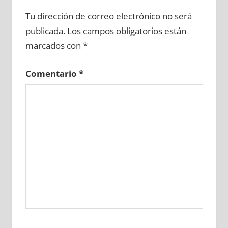
629680081
»
629680082
»
629680083
»
Tu dirección de correo electrónico no será
629680084
»
629680085
»
629680086
»
publicada.
Los campos obligatorios están
629680087
»
629680088
»
629680089
»
marcados con
*
629680090
»
629680091
»
629680092
»
629680093
»
629680094
»
629680095
»
Comentario
*
629680096
»
629680097
»
629680098
»
629680099
»
629680100
»
629680101
»
629680102
»
629680103
»
629680104
»
629680105
»
629680106
»
629680107
»
629680108
»
629680109
»
629680110
»
629680111
»
629680112
»
629680113
»
629680114
»
629680115
»
629680116
»
629680117
»
629680118
»
629680119
»
629680120
»
629680121
»
629680122
»
629680123
»
629680124
»
629680125
»
629680126
»
629680127
»
629680128
»