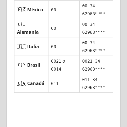
00 34
🇲🇽
México
00
62968****
🇩🇪
00 34
00
Alemania
62968****
00 34
🇮🇹
Italia
00
62968****
ο
0021
0021 34
🇧🇷
Brasil
0014
62968****
011 34
🇨🇦
Canadá
011
62968****