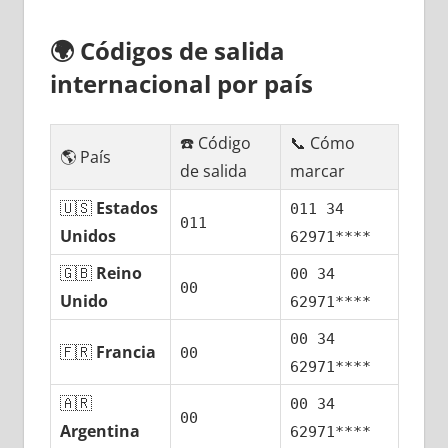
🌍
Códigos dе salida
internacional pοr país
☎️ Código
📞 Cómo
🌎 País
dе salida
marcar
🇺🇸
Estados
011 34
011
Unidos
62971****
🇬🇧
Reino
00 34
00
Unido
62971****
00 34
🇫🇷
Francia
00
62971****
🇦🇷
00 34
00
Argentina
62971****