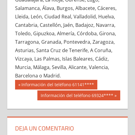
629710033
»
629710034
»
629710035
»
Salamanca, Álava, Burgos, Albacete, Cáceres,
629710036
»
629710037
»
629710038
»
Lleida, León, Ciudad Real, Valladolid, Huelva,
629710039
»
629710040
»
629710041
»
Cantabria, Castellón, Jaén, Badajoz, Navarra,
629710042
»
629710043
»
629710044
»
Toledo, Gipuzkoa, Almería, Córdoba, Girona,
629710045
»
629710046
»
629710047
»
Tarragona, Granada, Pontevedra, Zaragoza,
629710048
»
629710049
»
629710050
»
Asturias, Santa Cruz de Tenerife, A Coruña,
629710051
»
629710052
»
629710053
»
Vizcaya, Las Palmas, Islas Baleares, Cádiz,
629710054
»
629710055
»
629710056
»
Murcia, Málaga, Sevilla, Alicante, Valencia,
629710057
»
629710058
»
629710059
»
Barcelona o Madrid.
629710060
»
629710061
»
629710062
»
Navegación
62971
Entrada
Información del teléfono 61141****
629710063
»
629710064
»
629710065
»
anterior:
de
Siguiente
Información del teléfono 69324****
629710066
»
629710067
»
629710068
»
entrada:
entradas
629710069
»
629710070
»
629710071
»
629710072
»
629710073
»
629710074
»
629710075
»
629710076
»
629710077
»
DEJA UN COMENTARIO
629710078
»
629710079
»
629710080
»