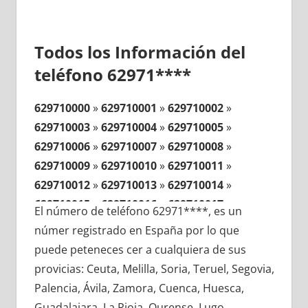
Todos los Información del
teléfono 62971****
629710000
»
629710001
»
629710002
»
629710003
»
629710004
»
629710005
»
629710006
»
629710007
»
629710008
»
629710009
»
629710010
»
629710011
»
629710012
»
629710013
»
629710014
»
629710015
»
629710016
»
629710017
»
El número de teléfono 62971****, es un
629710018
»
629710019
»
629710020
»
númer registrado en España por lo que
629710021
»
629710022
»
629710023
»
puede peteneces cer a cualquiera de sus
629710024
»
629710025
»
629710026
»
provicias: Ceuta, Melilla, Soria, Teruel, Segovia,
629710027
»
629710028
»
629710029
»
Palencia, Ávila, Zamora, Cuenca, Huesca,
629710030
»
629710031
»
629710032
»
Guadalajara, La Rioja, Ourense, Lugo,