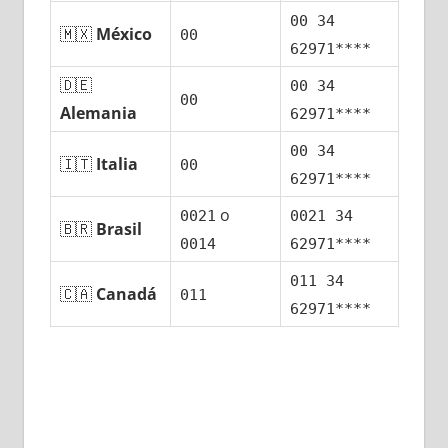
00 34
🇲🇽
México
00
62971****
🇩🇪
00 34
00
Alemania
62971****
00 34
🇮🇹
Italia
00
62971****
ο
0021
0021 34
🇧🇷
Brasil
0014
62971****
011 34
🇨🇦
Canadá
011
62971****