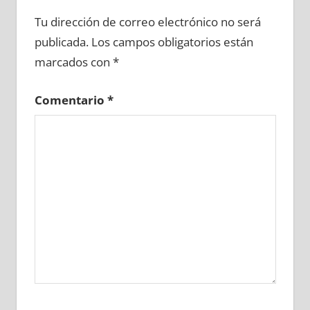
629710081
»
629710082
»
629710083
»
Tu dirección de correo electrónico no será
629710084
»
629710085
»
629710086
»
publicada.
Los campos obligatorios están
629710087
»
629710088
»
629710089
»
marcados con
*
629710090
»
629710091
»
629710092
»
629710093
»
629710094
»
629710095
»
Comentario
*
629710096
»
629710097
»
629710098
»
629710099
»
629710100
»
629710101
»
629710102
»
629710103
»
629710104
»
629710105
»
629710106
»
629710107
»
629710108
»
629710109
»
629710110
»
629710111
»
629710112
»
629710113
»
629710114
»
629710115
»
629710116
»
629710117
»
629710118
»
629710119
»
629710120
»
629710121
»
629710122
»
629710123
»
629710124
»
629710125
»
629710126
»
629710127
»
629710128
»