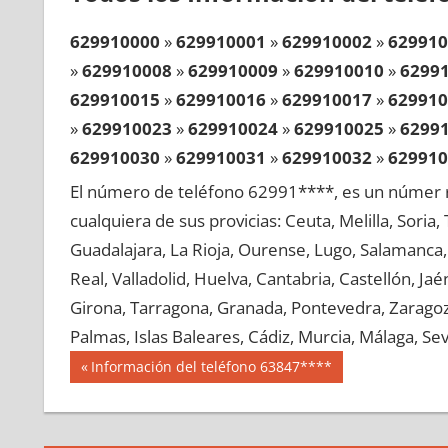
629910000
»
629910001
»
629910002
»
629910
»
629910008
»
629910009
»
629910010
»
6299
629910015
»
629910016
»
629910017
»
629910
»
629910023
»
629910024
»
629910025
»
6299
629910030
»
629910031
»
629910032
»
629910
»
629910038
»
629910039
»
629910040
»
6299
El número de teléfono 62991****, es un númer r
629910045
»
629910046
»
629910047
»
629910
cualquiera de sus provicias: Ceuta, Melilla, Soria
»
629910053
»
629910054
»
629910055
»
6299
Guadalajara, La Rioja, Ourense, Lugo, Salamanca, 
629910060
»
629910061
»
629910062
»
629910
Real, Valladolid, Huelva, Cantabria, Castellón, J
»
629910068
»
629910069
»
629910070
»
6299
Girona, Tarragona, Granada, Pontevedra, Zaragoza
629910075
»
629910076
»
629910077
»
629910
Palmas, Islas Baleares, Cádiz, Murcia, Málaga, Sevi
»
629910083
»
629910084
»
629910085
»
6299
Navegación
62991
Entrada
Información del teléfono 63847****
629910090
»
629910091
»
629910092
»
629910
anterior:
de
»
629910098
»
629910099
»
629910100
»
6299
entradas
629910105
»
629910106
»
629910107
»
629910