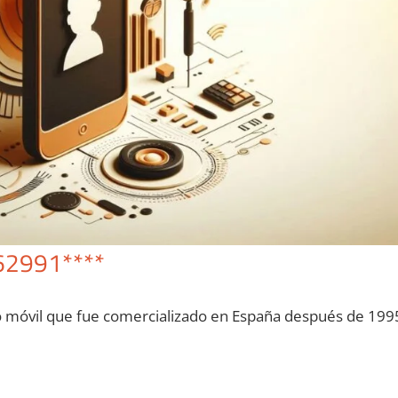
62991****
o móvil quе fue comercializado en España después dе 199