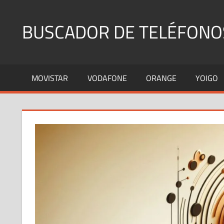
Saltar
al
BUSCADOR DE TELÉFONO
contenido
Identifica
Números
MOVISTAR
VODAFONE
ORANGE
YOIGO
Fijos
y
Móviles