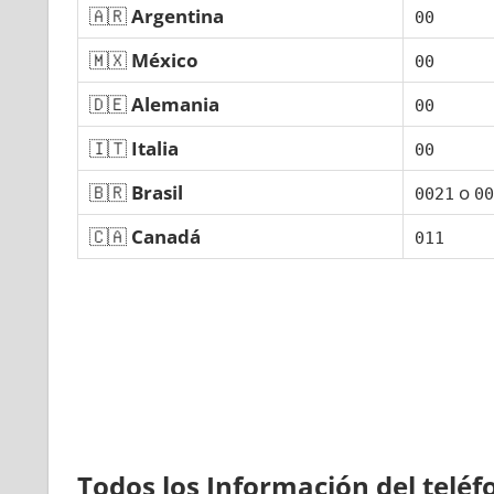
🇦🇷
Argentina
00
🇲🇽
México
00
🇩🇪
Alemania
00
🇮🇹
Italia
00
🇧🇷
Brasil
ο
0021
00
🇨🇦
Canadá
011
Todos los Información del telé