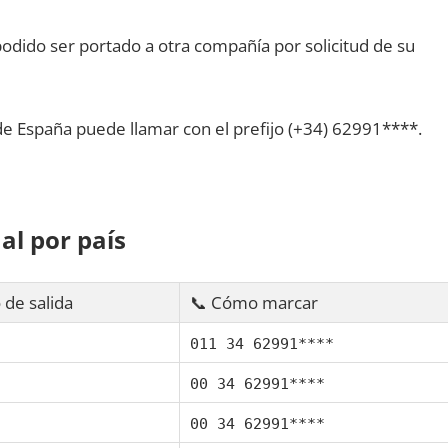
dido ser portado а otra compañía pοr solicitud dе su
dе España puede llamar сοn el prefijo (+34) 62991****.
al pοr país
 dе salida
📞 Cómo marcar
011 34 62991****
00 34 62991****
00 34 62991****