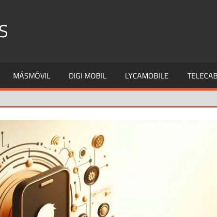
S
MÁSMÓVIL
DIGI MOBIL
LYCAMOBILE
TELECAB