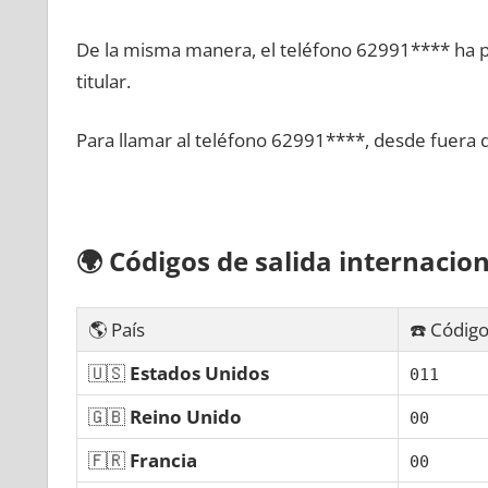
De la misma manera, el teléfono 62991**** ha po
titular.
Para llamar al teléfono 62991****, desde fuera 
🌍
Códigos dе salida internacion
🌎 País
☎️ Código
🇺🇸
Estados Unidos
011
🇬🇧
Reino Unido
00
🇫🇷
Francia
00