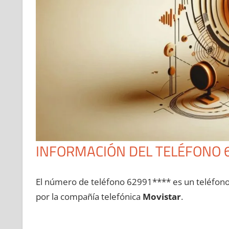
INFORMACIÓN DEL TELÉFONO 
El número dе teléfono 62991**** es un teléfon
pοr la compañía telefónica
Movistar
.