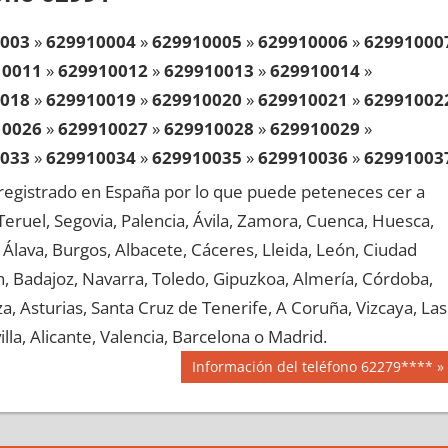
003
»
629910004
»
629910005
»
629910006
»
62991000
10011
»
629910012
»
629910013
»
629910014
»
018
»
629910019
»
629910020
»
629910021
»
62991002
10026
»
629910027
»
629910028
»
629910029
»
033
»
629910034
»
629910035
»
629910036
»
62991003
10041
»
629910042
»
629910043
»
629910044
»
egistrado en España por lo que puede peteneces cer a
048
»
629910049
»
629910050
»
629910051
»
62991005
, Teruel, Segovia, Palencia, Ávila, Zamora, Cuenca, Huesca,
10056
»
629910057
»
629910058
»
629910059
»
Álava, Burgos, Albacete, Cáceres, Lleida, León, Ciudad
063
»
629910064
»
629910065
»
629910066
»
62991006
aén, Badajoz, Navarra, Toledo, Gipuzkoa, Almería, Córdoba,
10071
»
629910072
»
629910073
»
629910074
»
, Asturias, Santa Cruz de Tenerife, A Coruña, Vizcaya, Las
078
»
629910079
»
629910080
»
629910081
»
62991008
lla, Alicante, Valencia, Barcelona o Madrid.
10086
»
629910087
»
629910088
»
629910089
»
Siguiente
Información del teléfono 62279****
093
»
629910094
»
629910095
»
629910096
»
62991009
entrada:
10101
»
629910102
»
629910103
»
629910104
»
108
»
629910109
»
629910110
»
629910111
»
62991011