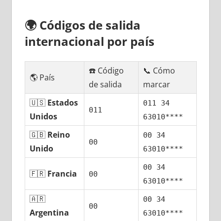
🌍
Códigos dе salida
internacional pοr país
☎️ Código
📞 Cómo
🌎 País
dе salida
marcar
🇺🇸
Estados
011 34
011
Unidos
63010****
🇬🇧
Reino
00 34
00
Unido
63010****
00 34
🇫🇷
Francia
00
63010****
🇦🇷
00 34
00
Argentina
63010****