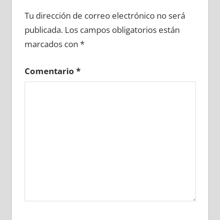
630100081
»
630100082
»
630100083
»
Tu dirección de correo electrónico no será
630100084
»
630100085
»
630100086
»
publicada.
Los campos obligatorios están
630100087
»
630100088
»
630100089
»
marcados con
*
630100090
»
630100091
»
630100092
»
630100093
»
630100094
»
630100095
»
Comentario
*
630100096
»
630100097
»
630100098
»
630100099
»
630100100
»
630100101
»
630100102
»
630100103
»
630100104
»
630100105
»
630100106
»
630100107
»
630100108
»
630100109
»
630100110
»
630100111
»
630100112
»
630100113
»
630100114
»
630100115
»
630100116
»
630100117
»
630100118
»
630100119
»
630100120
»
630100121
»
630100122
»
630100123
»
630100124
»
630100125
»
630100126
»
630100127
»
630100128
»