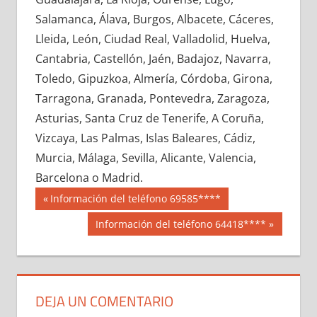
630100033
»
630100034
»
630100035
»
Salamanca, Álava, Burgos, Albacete, Cáceres,
630100036
»
630100037
»
630100038
»
Lleida, León, Ciudad Real, Valladolid, Huelva,
630100039
»
630100040
»
630100041
»
Cantabria, Castellón, Jaén, Badajoz, Navarra,
630100042
»
630100043
»
630100044
»
Toledo, Gipuzkoa, Almería, Córdoba, Girona,
630100045
»
630100046
»
630100047
»
Tarragona, Granada, Pontevedra, Zaragoza,
630100048
»
630100049
»
630100050
»
Asturias, Santa Cruz de Tenerife, A Coruña,
630100051
»
630100052
»
630100053
»
Vizcaya, Las Palmas, Islas Baleares, Cádiz,
630100054
»
630100055
»
630100056
»
Murcia, Málaga, Sevilla, Alicante, Valencia,
630100057
»
630100058
»
630100059
»
Barcelona o Madrid.
630100060
»
630100061
»
630100062
»
Navegación
63010
Entrada
Información del teléfono 69585****
630100063
»
630100064
»
630100065
»
anterior:
de
Siguiente
Información del teléfono 64418****
630100066
»
630100067
»
630100068
»
entrada:
entradas
630100069
»
630100070
»
630100071
»
630100072
»
630100073
»
630100074
»
630100075
»
630100076
»
630100077
»
DEJA UN COMENTARIO
630100078
»
630100079
»
630100080
»