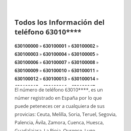
Todos los Información del
teléfono 63010****
630100000
»
630100001
»
630100002
»
630100003
»
630100004
»
630100005
»
630100006
»
630100007
»
630100008
»
630100009
»
630100010
»
630100011
»
630100012
»
630100013
»
630100014
»
630100015
»
630100016
»
630100017
»
El número de teléfono 63010****, es un
630100018
»
630100019
»
630100020
»
númer registrado en España por lo que
630100021
»
630100022
»
630100023
»
puede peteneces cer a cualquiera de sus
630100024
»
630100025
»
630100026
»
provicias: Ceuta, Melilla, Soria, Teruel, Segovia,
630100027
»
630100028
»
630100029
»
Palencia, Ávila, Zamora, Cuenca, Huesca,
630100030
»
630100031
»
630100032
»
Guadalajara, La Rioja, Ourense, Lugo,