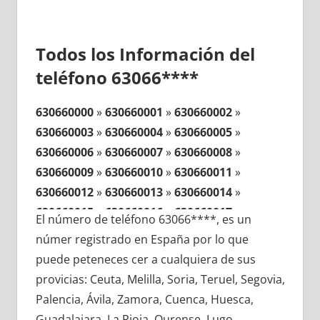
Todos los Información del
teléfono 63066****
630660000
»
630660001
»
630660002
»
630660003
»
630660004
»
630660005
»
630660006
»
630660007
»
630660008
»
630660009
»
630660010
»
630660011
»
630660012
»
630660013
»
630660014
»
630660015
»
630660016
»
630660017
»
El número de teléfono 63066****, es un
630660018
»
630660019
»
630660020
»
númer registrado en España por lo que
630660021
»
630660022
»
630660023
»
puede peteneces cer a cualquiera de sus
630660024
»
630660025
»
630660026
»
provicias: Ceuta, Melilla, Soria, Teruel, Segovia,
630660027
»
630660028
»
630660029
»
Palencia, Ávila, Zamora, Cuenca, Huesca,
630660030
»
630660031
»
630660032
»
Guadalajara, La Rioja, Ourense, Lugo,