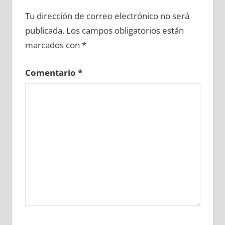
630660081
»
630660082
»
630660083
»
Tu dirección de correo electrónico no será
630660084
»
630660085
»
630660086
»
publicada.
Los campos obligatorios están
630660087
»
630660088
»
630660089
»
marcados con
*
630660090
»
630660091
»
630660092
»
630660093
»
630660094
»
630660095
»
Comentario
*
630660096
»
630660097
»
630660098
»
630660099
»
630660100
»
630660101
»
630660102
»
630660103
»
630660104
»
630660105
»
630660106
»
630660107
»
630660108
»
630660109
»
630660110
»
630660111
»
630660112
»
630660113
»
630660114
»
630660115
»
630660116
»
630660117
»
630660118
»
630660119
»
630660120
»
630660121
»
630660122
»
630660123
»
630660124
»
630660125
»
630660126
»
630660127
»
630660128
»