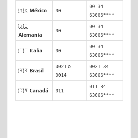
00 34
🇲🇽
México
00
63066****
🇩🇪
00 34
00
Alemania
63066****
00 34
🇮🇹
Italia
00
63066****
ο
0021
0021 34
🇧🇷
Brasil
0014
63066****
011 34
🇨🇦
Canadá
011
63066****