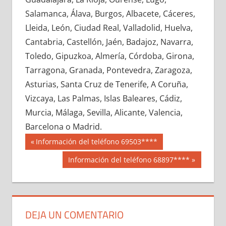
630660033
»
630660034
»
630660035
»
Salamanca, Álava, Burgos, Albacete, Cáceres,
630660036
»
630660037
»
630660038
»
Lleida, León, Ciudad Real, Valladolid, Huelva,
630660039
»
630660040
»
630660041
»
Cantabria, Castellón, Jaén, Badajoz, Navarra,
630660042
»
630660043
»
630660044
»
Toledo, Gipuzkoa, Almería, Córdoba, Girona,
630660045
»
630660046
»
630660047
»
Tarragona, Granada, Pontevedra, Zaragoza,
630660048
»
630660049
»
630660050
»
Asturias, Santa Cruz de Tenerife, A Coruña,
630660051
»
630660052
»
630660053
»
Vizcaya, Las Palmas, Islas Baleares, Cádiz,
630660054
»
630660055
»
630660056
»
Murcia, Málaga, Sevilla, Alicante, Valencia,
630660057
»
630660058
»
630660059
»
Barcelona o Madrid.
630660060
»
630660061
»
630660062
»
Navegación
63066
Entrada
Información del teléfono 69503****
630660063
»
630660064
»
630660065
»
anterior:
de
Siguiente
Información del teléfono 68897****
630660066
»
630660067
»
630660068
»
entrada:
entradas
630660069
»
630660070
»
630660071
»
630660072
»
630660073
»
630660074
»
630660075
»
630660076
»
630660077
»
DEJA UN COMENTARIO
630660078
»
630660079
»
630660080
»