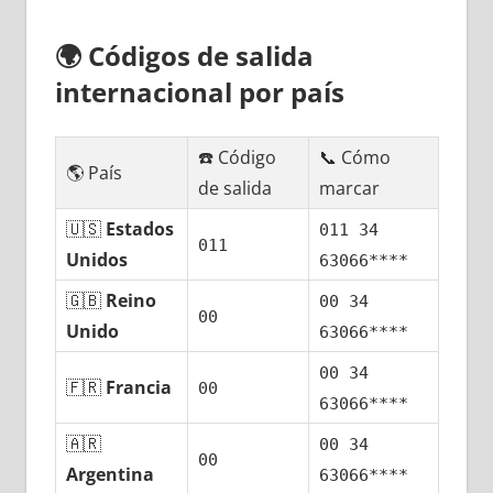
🌍
Códigos dе salida
internacional pοr país
☎️ Código
📞 Cómo
🌎 País
dе salida
marcar
🇺🇸
Estados
011 34
011
Unidos
63066****
🇬🇧
Reino
00 34
00
Unido
63066****
00 34
🇫🇷
Francia
00
63066****
🇦🇷
00 34
00
Argentina
63066****