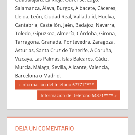
631130033
»
631130034
»
631130035
»
Salamanca, Álava, Burgos, Albacete, Cáceres,
631130036
»
631130037
»
631130038
»
Lleida, León, Ciudad Real, Valladolid, Huelva,
631130039
»
631130040
»
631130041
»
Cantabria, Castellón, Jaén, Badajoz, Navarra,
631130042
»
631130043
»
631130044
»
Toledo, Gipuzkoa, Almería, Córdoba, Girona,
631130045
»
631130046
»
631130047
»
Tarragona, Granada, Pontevedra, Zaragoza,
631130048
»
631130049
»
631130050
»
Asturias, Santa Cruz de Tenerife, A Coruña,
631130051
»
631130052
»
631130053
»
Vizcaya, Las Palmas, Islas Baleares, Cádiz,
631130054
»
631130055
»
631130056
»
Murcia, Málaga, Sevilla, Alicante, Valencia,
631130057
»
631130058
»
631130059
»
Barcelona o Madrid.
631130060
»
631130061
»
631130062
»
Navegación
63113
Entrada
Información del teléfono 67771****
631130063
»
631130064
»
631130065
»
anterior:
de
Siguiente
Información del teléfono 64371****
631130066
»
631130067
»
631130068
»
entrada:
entradas
631130069
»
631130070
»
631130071
»
631130072
»
631130073
»
631130074
»
631130075
»
631130076
»
631130077
»
DEJA UN COMENTARIO
631130078
»
631130079
»
631130080
»