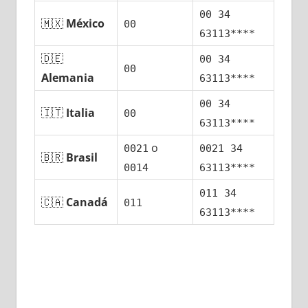
00 34
🇲🇽
México
00
63113****
🇩🇪
00 34
00
Alemania
63113****
00 34
🇮🇹
Italia
00
63113****
ο
0021
0021 34
🇧🇷
Brasil
0014
63113****
011 34
🇨🇦
Canadá
011
63113****