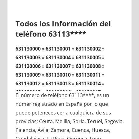
Todos los Información del
teléfono 63113****
631130000
»
631130001
»
631130002
»
631130003
»
631130004
»
631130005
»
631130006
»
631130007
»
631130008
»
631130009
»
631130010
»
631130011
»
631130012
»
631130013
»
631130014
»
631130015
»
631130016
»
631130017
»
El número de teléfono 63113****, es un
631130018
»
631130019
»
631130020
»
númer registrado en España por lo que
631130021
»
631130022
»
631130023
»
puede peteneces cer a cualquiera de sus
631130024
»
631130025
»
631130026
»
provicias: Ceuta, Melilla, Soria, Teruel, Segovia,
631130027
»
631130028
»
631130029
»
Palencia, Ávila, Zamora, Cuenca, Huesca,
631130030
»
631130031
»
631130032
»
Guadalajara, La Rioja, Ourense, Lugo,