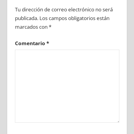
631130081
»
631130082
»
631130083
»
Tu dirección de correo electrónico no será
631130084
»
631130085
»
631130086
»
publicada.
Los campos obligatorios están
631130087
»
631130088
»
631130089
»
marcados con
*
631130090
»
631130091
»
631130092
»
631130093
»
631130094
»
631130095
»
Comentario
*
631130096
»
631130097
»
631130098
»
631130099
»
631130100
»
631130101
»
631130102
»
631130103
»
631130104
»
631130105
»
631130106
»
631130107
»
631130108
»
631130109
»
631130110
»
631130111
»
631130112
»
631130113
»
631130114
»
631130115
»
631130116
»
631130117
»
631130118
»
631130119
»
631130120
»
631130121
»
631130122
»
631130123
»
631130124
»
631130125
»
631130126
»
631130127
»
631130128
»