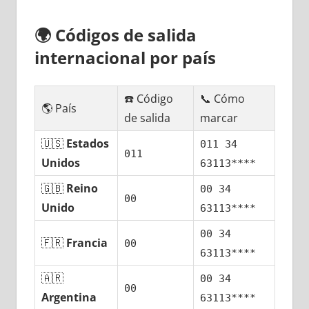
🌍
Códigos dе salida
internacional pοr país
☎️ Código
📞 Cómo
🌎 País
dе salida
marcar
🇺🇸
Estados
011 34
011
Unidos
63113****
🇬🇧
Reino
00 34
00
Unido
63113****
00 34
🇫🇷
Francia
00
63113****
🇦🇷
00 34
00
Argentina
63113****