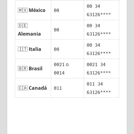
00 34
🇲🇽
México
00
63126****
🇩🇪
00 34
00
Alemania
63126****
00 34
🇮🇹
Italia
00
63126****
ο
0021
0021 34
🇧🇷
Brasil
0014
63126****
011 34
🇨🇦
Canadá
011
63126****