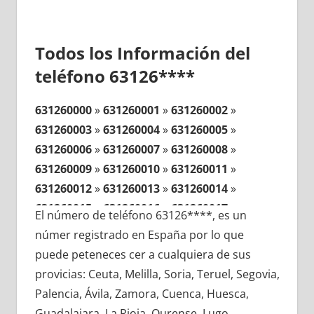
Todos los Información del
teléfono 63126****
631260000
»
631260001
»
631260002
»
631260003
»
631260004
»
631260005
»
631260006
»
631260007
»
631260008
»
631260009
»
631260010
»
631260011
»
631260012
»
631260013
»
631260014
»
631260015
»
631260016
»
631260017
»
El número de teléfono 63126****, es un
631260018
»
631260019
»
631260020
»
númer registrado en España por lo que
631260021
»
631260022
»
631260023
»
puede peteneces cer a cualquiera de sus
631260024
»
631260025
»
631260026
»
provicias: Ceuta, Melilla, Soria, Teruel, Segovia,
631260027
»
631260028
»
631260029
»
Palencia, Ávila, Zamora, Cuenca, Huesca,
631260030
»
631260031
»
631260032
»
Guadalajara, La Rioja, Ourense, Lugo,