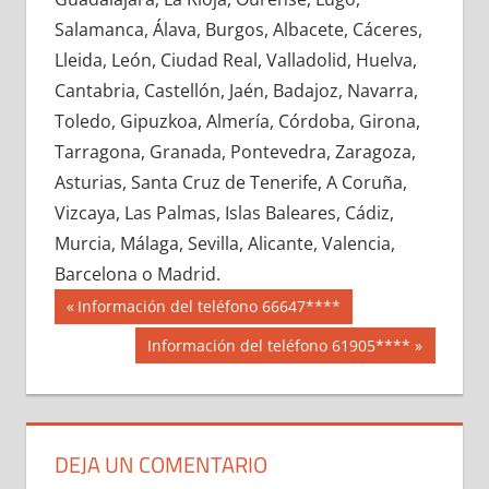
631260033
»
631260034
»
631260035
»
Salamanca, Álava, Burgos, Albacete, Cáceres,
631260036
»
631260037
»
631260038
»
Lleida, León, Ciudad Real, Valladolid, Huelva,
631260039
»
631260040
»
631260041
»
Cantabria, Castellón, Jaén, Badajoz, Navarra,
631260042
»
631260043
»
631260044
»
Toledo, Gipuzkoa, Almería, Córdoba, Girona,
631260045
»
631260046
»
631260047
»
Tarragona, Granada, Pontevedra, Zaragoza,
631260048
»
631260049
»
631260050
»
Asturias, Santa Cruz de Tenerife, A Coruña,
631260051
»
631260052
»
631260053
»
Vizcaya, Las Palmas, Islas Baleares, Cádiz,
631260054
»
631260055
»
631260056
»
Murcia, Málaga, Sevilla, Alicante, Valencia,
631260057
»
631260058
»
631260059
»
Barcelona o Madrid.
631260060
»
631260061
»
631260062
»
Navegación
63126
Entrada
Información del teléfono 66647****
631260063
»
631260064
»
631260065
»
anterior:
de
Siguiente
Información del teléfono 61905****
631260066
»
631260067
»
631260068
»
entrada:
entradas
631260069
»
631260070
»
631260071
»
631260072
»
631260073
»
631260074
»
631260075
»
631260076
»
631260077
»
DEJA UN COMENTARIO
631260078
»
631260079
»
631260080
»