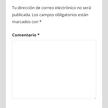
631260081
»
631260082
»
631260083
»
Tu dirección de correo electrónico no será
631260084
»
631260085
»
631260086
»
publicada.
Los campos obligatorios están
631260087
»
631260088
»
631260089
»
marcados con
*
631260090
»
631260091
»
631260092
»
631260093
»
631260094
»
631260095
»
Comentario
*
631260096
»
631260097
»
631260098
»
631260099
»
631260100
»
631260101
»
631260102
»
631260103
»
631260104
»
631260105
»
631260106
»
631260107
»
631260108
»
631260109
»
631260110
»
631260111
»
631260112
»
631260113
»
631260114
»
631260115
»
631260116
»
631260117
»
631260118
»
631260119
»
631260120
»
631260121
»
631260122
»
631260123
»
631260124
»
631260125
»
631260126
»
631260127
»
631260128
»