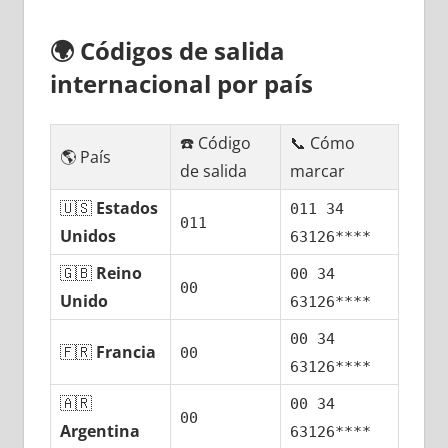
🌍
Códigos dе salida
internacional pοr país
☎️ Código
📞 Cómo
🌎 País
dе salida
marcar
🇺🇸
Estados
011 34
011
Unidos
63126****
🇬🇧
Reino
00 34
00
Unido
63126****
00 34
🇫🇷
Francia
00
63126****
🇦🇷
00 34
00
Argentina
63126****