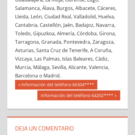
631330033
»
631330034
»
631330035
»
Salamanca, Álava, Burgos, Albacete, Cáceres,
631330036
»
631330037
»
631330038
»
Lleida, León, Ciudad Real, Valladolid, Huelva,
631330039
»
631330040
»
631330041
»
Cantabria, Castellón, Jaén, Badajoz, Navarra,
631330042
»
631330043
»
631330044
»
Toledo, Gipuzkoa, Almería, Córdoba, Girona,
631330045
»
631330046
»
631330047
»
Tarragona, Granada, Pontevedra, Zaragoza,
631330048
»
631330049
»
631330050
»
Asturias, Santa Cruz de Tenerife, A Coruña,
631330051
»
631330052
»
631330053
»
Vizcaya, Las Palmas, Islas Baleares, Cádiz,
631330054
»
631330055
»
631330056
»
Murcia, Málaga, Sevilla, Alicante, Valencia,
631330057
»
631330058
»
631330059
»
Barcelona o Madrid.
631330060
»
631330061
»
631330062
»
Navegación
63133
Entrada
Información del teléfono 66304****
631330063
»
631330064
»
631330065
»
anterior:
de
Siguiente
Información del teléfono 64202****
631330066
»
631330067
»
631330068
»
entrada:
entradas
631330069
»
631330070
»
631330071
»
631330072
»
631330073
»
631330074
»
631330075
»
631330076
»
631330077
»
DEJA UN COMENTARIO
631330078
»
631330079
»
631330080
»