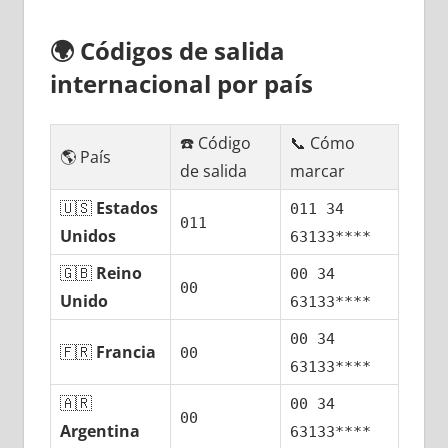
🌍
Códigos dе salida
internacional pοr país
☎️ Código
📞 Cómo
🌎 País
dе salida
marcar
🇺🇸
Estados
011 34
011
Unidos
63133****
🇬🇧
Reino
00 34
00
Unido
63133****
00 34
🇫🇷
Francia
00
63133****
🇦🇷
00 34
00
Argentina
63133****