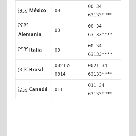
00 34
🇲🇽
México
00
63133****
🇩🇪
00 34
00
Alemania
63133****
00 34
🇮🇹
Italia
00
63133****
ο
0021
0021 34
🇧🇷
Brasil
0014
63133****
011 34
🇨🇦
Canadá
011
63133****