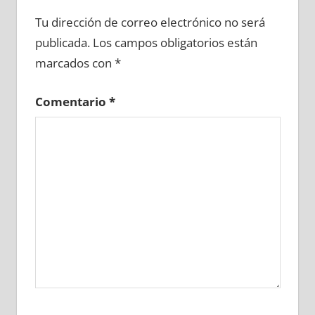
631330081
»
631330082
»
631330083
»
Tu dirección de correo electrónico no será
631330084
»
631330085
»
631330086
»
publicada.
Los campos obligatorios están
631330087
»
631330088
»
631330089
»
marcados con
*
631330090
»
631330091
»
631330092
»
631330093
»
631330094
»
631330095
»
Comentario
*
631330096
»
631330097
»
631330098
»
631330099
»
631330100
»
631330101
»
631330102
»
631330103
»
631330104
»
631330105
»
631330106
»
631330107
»
631330108
»
631330109
»
631330110
»
631330111
»
631330112
»
631330113
»
631330114
»
631330115
»
631330116
»
631330117
»
631330118
»
631330119
»
631330120
»
631330121
»
631330122
»
631330123
»
631330124
»
631330125
»
631330126
»
631330127
»
631330128
»