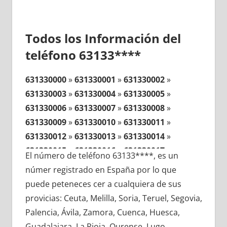
Todos los Información del
teléfono 63133****
631330000
»
631330001
»
631330002
»
631330003
»
631330004
»
631330005
»
631330006
»
631330007
»
631330008
»
631330009
»
631330010
»
631330011
»
631330012
»
631330013
»
631330014
»
631330015
»
631330016
»
631330017
»
El número de teléfono 63133****, es un
631330018
»
631330019
»
631330020
»
númer registrado en España por lo que
631330021
»
631330022
»
631330023
»
puede peteneces cer a cualquiera de sus
631330024
»
631330025
»
631330026
»
provicias: Ceuta, Melilla, Soria, Teruel, Segovia,
631330027
»
631330028
»
631330029
»
Palencia, Ávila, Zamora, Cuenca, Huesca,
631330030
»
631330031
»
631330032
»
Guadalajara, La Rioja, Ourense, Lugo,