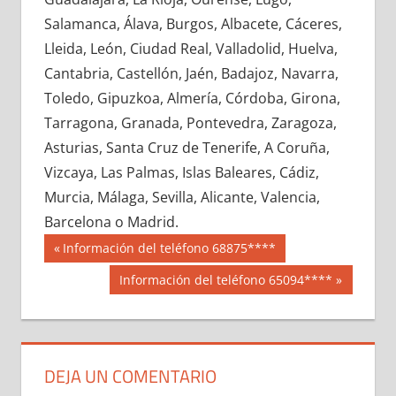
631600033
»
631600034
»
631600035
»
Salamanca, Álava, Burgos, Albacete, Cáceres,
631600036
»
631600037
»
631600038
»
Lleida, León, Ciudad Real, Valladolid, Huelva,
631600039
»
631600040
»
631600041
»
Cantabria, Castellón, Jaén, Badajoz, Navarra,
631600042
»
631600043
»
631600044
»
Toledo, Gipuzkoa, Almería, Córdoba, Girona,
631600045
»
631600046
»
631600047
»
Tarragona, Granada, Pontevedra, Zaragoza,
631600048
»
631600049
»
631600050
»
Asturias, Santa Cruz de Tenerife, A Coruña,
631600051
»
631600052
»
631600053
»
Vizcaya, Las Palmas, Islas Baleares, Cádiz,
631600054
»
631600055
»
631600056
»
Murcia, Málaga, Sevilla, Alicante, Valencia,
631600057
»
631600058
»
631600059
»
Barcelona o Madrid.
631600060
»
631600061
»
631600062
»
Navegación
63160
Entrada
Información del teléfono 68875****
631600063
»
631600064
»
631600065
»
anterior:
de
Siguiente
Información del teléfono 65094****
631600066
»
631600067
»
631600068
»
entrada:
entradas
631600069
»
631600070
»
631600071
»
631600072
»
631600073
»
631600074
»
631600075
»
631600076
»
631600077
»
DEJA UN COMENTARIO
631600078
»
631600079
»
631600080
»