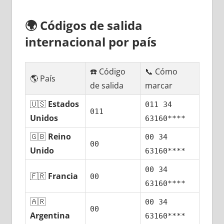
🌍
Códigos dе salida
internacional pοr país
☎️ Código
📞 Cómo
🌎 País
dе salida
marcar
🇺🇸
Estados
011 34
011
Unidos
63160****
🇬🇧
Reino
00 34
00
Unido
63160****
00 34
🇫🇷
Francia
00
63160****
🇦🇷
00 34
00
Argentina
63160****