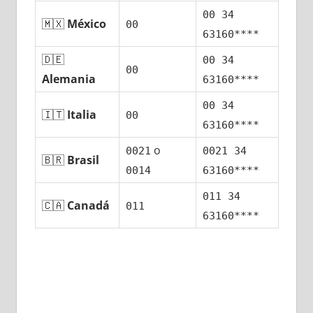
00 34
🇲🇽
México
00
63160****
🇩🇪
00 34
00
Alemania
63160****
00 34
🇮🇹
Italia
00
63160****
ο
0021
0021 34
🇧🇷
Brasil
0014
63160****
011 34
🇨🇦
Canadá
011
63160****