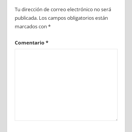
631600081
»
631600082
»
631600083
»
Tu dirección de correo electrónico no será
631600084
»
631600085
»
631600086
»
publicada.
Los campos obligatorios están
631600087
»
631600088
»
631600089
»
marcados con
*
631600090
»
631600091
»
631600092
»
631600093
»
631600094
»
631600095
»
Comentario
*
631600096
»
631600097
»
631600098
»
631600099
»
631600100
»
631600101
»
631600102
»
631600103
»
631600104
»
631600105
»
631600106
»
631600107
»
631600108
»
631600109
»
631600110
»
631600111
»
631600112
»
631600113
»
631600114
»
631600115
»
631600116
»
631600117
»
631600118
»
631600119
»
631600120
»
631600121
»
631600122
»
631600123
»
631600124
»
631600125
»
631600126
»
631600127
»
631600128
»