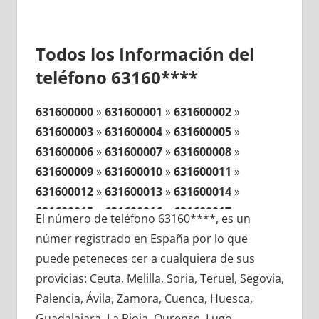
Todos los Información del
teléfono 63160****
631600000
»
631600001
»
631600002
»
631600003
»
631600004
»
631600005
»
631600006
»
631600007
»
631600008
»
631600009
»
631600010
»
631600011
»
631600012
»
631600013
»
631600014
»
631600015
»
631600016
»
631600017
»
El número de teléfono 63160****, es un
631600018
»
631600019
»
631600020
»
númer registrado en España por lo que
631600021
»
631600022
»
631600023
»
puede peteneces cer a cualquiera de sus
631600024
»
631600025
»
631600026
»
provicias: Ceuta, Melilla, Soria, Teruel, Segovia,
631600027
»
631600028
»
631600029
»
Palencia, Ávila, Zamora, Cuenca, Huesca,
631600030
»
631600031
»
631600032
»
Guadalajara, La Rioja, Ourense, Lugo,