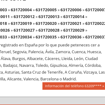
003
»
631720004
»
631720005
»
631720006
»
63172000
20011
»
631720012
»
631720013
»
631720014
»
018
»
631720019
»
631720020
»
631720021
»
63172002
20026
»
631720027
»
631720028
»
631720029
»
033
»
631720034
»
631720035
»
631720036
»
63172003
20041
»
631720042
»
631720043
»
631720044
»
egistrado en España por lo que puede peteneces cer a
048
»
631720049
»
631720050
»
631720051
»
63172005
, Teruel, Segovia, Palencia, Ávila, Zamora, Cuenca, Huesca,
20056
»
631720057
»
631720058
»
631720059
»
Álava, Burgos, Albacete, Cáceres, Lleida, León, Ciudad
063
»
631720064
»
631720065
»
631720066
»
63172006
aén, Badajoz, Navarra, Toledo, Gipuzkoa, Almería, Córdoba,
20071
»
631720072
»
631720073
»
631720074
»
, Asturias, Santa Cruz de Tenerife, A Coruña, Vizcaya, Las
078
»
631720079
»
631720080
»
631720081
»
63172008
lla, Alicante, Valencia, Barcelona o Madrid.
20086
»
631720087
»
631720088
»
631720089
»
Siguiente
Información del teléfono 63209****
093
»
631720094
»
631720095
»
631720096
»
63172009
entrada:
20101
»
631720102
»
631720103
»
631720104
»
108
»
631720109
»
631720110
»
631720111
»
63172011