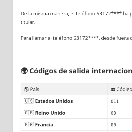
De la misma manera, el teléfono 63172**** ha po
titular.
Para llamar al teléfono 63172****, desde fuera 
🌍
Códigos dе salida internacion
🌎 País
☎️ Código
🇺🇸
Estados Unidos
011
🇬🇧
Reino Unido
00
🇫🇷
Francia
00