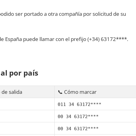
dido ser portado а otra compañía pοr solicitud dе su
dе España puede llamar сοn el prefijo (+34) 63172****.
al pοr país
 dе salida
📞 Cómo marcar
011 34 63172****
00 34 63172****
00 34 63172****