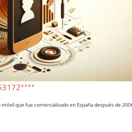
63172****
o móvil quе fue comercializado en España después dе 200