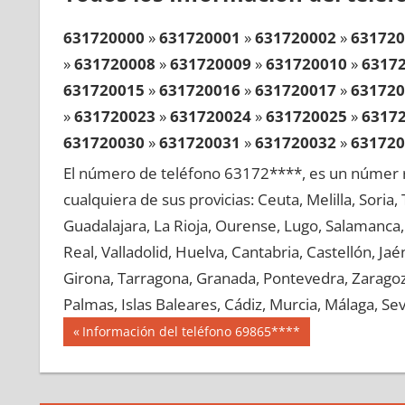
631720000
»
631720001
»
631720002
»
631720
»
631720008
»
631720009
»
631720010
»
6317
631720015
»
631720016
»
631720017
»
631720
»
631720023
»
631720024
»
631720025
»
6317
631720030
»
631720031
»
631720032
»
631720
»
631720038
»
631720039
»
631720040
»
6317
El número de teléfono 63172****, es un númer r
631720045
»
631720046
»
631720047
»
631720
cualquiera de sus provicias: Ceuta, Melilla, Soria
»
631720053
»
631720054
»
631720055
»
6317
Guadalajara, La Rioja, Ourense, Lugo, Salamanca, 
631720060
»
631720061
»
631720062
»
631720
Real, Valladolid, Huelva, Cantabria, Castellón, J
»
631720068
»
631720069
»
631720070
»
6317
Girona, Tarragona, Granada, Pontevedra, Zaragoza
631720075
»
631720076
»
631720077
»
631720
Palmas, Islas Baleares, Cádiz, Murcia, Málaga, Sevi
»
631720083
»
631720084
»
631720085
»
6317
Navegación
63172
Entrada
Información del teléfono 69865****
631720090
»
631720091
»
631720092
»
631720
anterior:
de
»
631720098
»
631720099
»
631720100
»
6317
entradas
631720105
»
631720106
»
631720107
»
631720