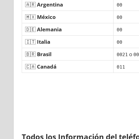
🇦🇷
Argentina
00
🇲🇽
México
00
🇩🇪
Alemania
00
🇮🇹
Italia
00
🇧🇷
Brasil
ο
0021
00
🇨🇦
Canadá
011
Todos los Información del telé