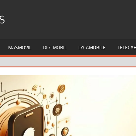
S
MÁSMÓVIL
DIGI MOBIL
LYCAMOBILE
TELECAB