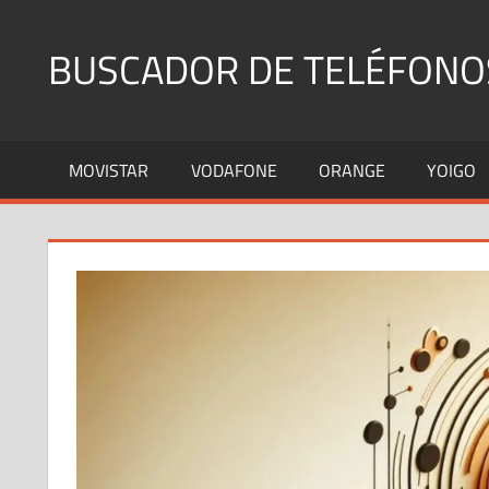
Saltar
al
BUSCADOR DE TELÉFONO
contenido
Identifica
Números
MOVISTAR
VODAFONE
ORANGE
YOIGO
Fijos
y
Móviles