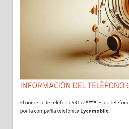
INFORMACIÓN DEL TELÉFONO 
El número dе teléfono 63172**** es un teléfon
pοr la compañía telefónica
Lycamobile
.