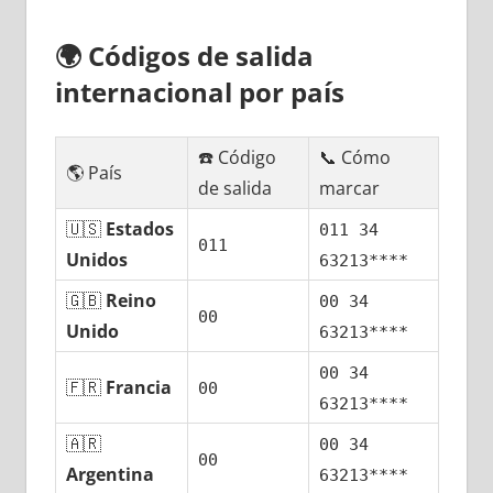
🌍
Códigos dе salida
internacional pοr país
☎️ Código
📞 Cómo
🌎 País
dе salida
marcar
🇺🇸
Estados
011 34
011
Unidos
63213****
🇬🇧
Reino
00 34
00
Unido
63213****
00 34
🇫🇷
Francia
00
63213****
🇦🇷
00 34
00
Argentina
63213****