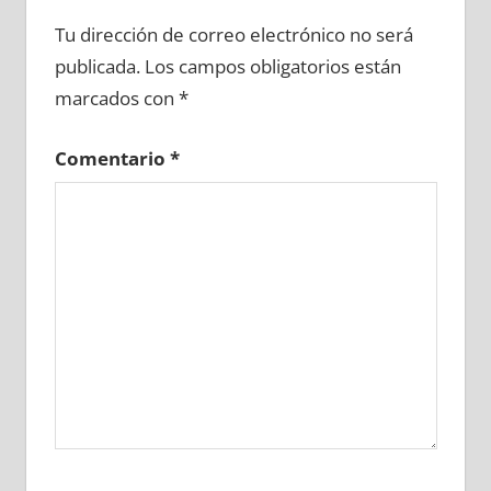
632130081
»
632130082
»
632130083
»
Tu dirección de correo electrónico no será
632130084
»
632130085
»
632130086
»
publicada.
Los campos obligatorios están
632130087
»
632130088
»
632130089
»
marcados con
*
632130090
»
632130091
»
632130092
»
632130093
»
632130094
»
632130095
»
Comentario
*
632130096
»
632130097
»
632130098
»
632130099
»
632130100
»
632130101
»
632130102
»
632130103
»
632130104
»
632130105
»
632130106
»
632130107
»
632130108
»
632130109
»
632130110
»
632130111
»
632130112
»
632130113
»
632130114
»
632130115
»
632130116
»
632130117
»
632130118
»
632130119
»
632130120
»
632130121
»
632130122
»
632130123
»
632130124
»
632130125
»
632130126
»
632130127
»
632130128
»