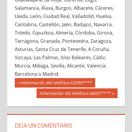
632130033
»
632130034
»
632130035
»
Salamanca, Álava, Burgos, Albacete, Cáceres,
632130036
»
632130037
»
632130038
»
Lleida, León, Ciudad Real, Valladolid, Huelva,
632130039
»
632130040
»
632130041
»
Cantabria, Castellón, Jaén, Badajoz, Navarra,
632130042
»
632130043
»
632130044
»
Toledo, Gipuzkoa, Almería, Córdoba, Girona,
632130045
»
632130046
»
632130047
»
Tarragona, Granada, Pontevedra, Zaragoza,
632130048
»
632130049
»
632130050
»
Asturias, Santa Cruz de Tenerife, A Coruña,
632130051
»
632130052
»
632130053
»
Vizcaya, Las Palmas, Islas Baleares, Cádiz,
632130054
»
632130055
»
632130056
»
Murcia, Málaga, Sevilla, Alicante, Valencia,
632130057
»
632130058
»
632130059
»
Barcelona o Madrid.
632130060
»
632130061
»
632130062
»
Navegación
63213
Entrada
Información del teléfono 62599****
632130063
»
632130064
»
632130065
»
anterior:
de
Siguiente
Información del teléfono 66037****
632130066
»
632130067
»
632130068
»
entrada:
entradas
632130069
»
632130070
»
632130071
»
632130072
»
632130073
»
632130074
»
632130075
»
632130076
»
632130077
»
DEJA UN COMENTARIO
632130078
»
632130079
»
632130080
»