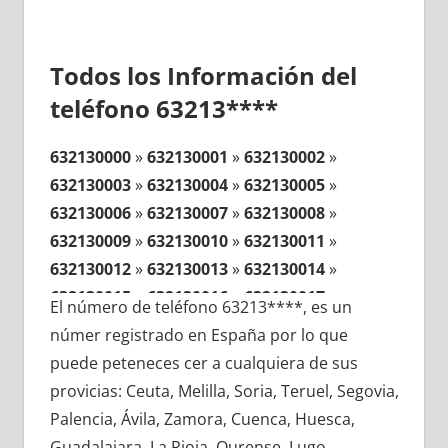
Todos los Información del
teléfono 63213****
632130000
»
632130001
»
632130002
»
632130003
»
632130004
»
632130005
»
632130006
»
632130007
»
632130008
»
632130009
»
632130010
»
632130011
»
632130012
»
632130013
»
632130014
»
632130015
»
632130016
»
632130017
»
El número de teléfono 63213****, es un
632130018
»
632130019
»
632130020
»
númer registrado en España por lo que
632130021
»
632130022
»
632130023
»
puede peteneces cer a cualquiera de sus
632130024
»
632130025
»
632130026
»
provicias: Ceuta, Melilla, Soria, Teruel, Segovia,
632130027
»
632130028
»
632130029
»
Palencia, Ávila, Zamora, Cuenca, Huesca,
632130030
»
632130031
»
632130032
»
Guadalajara, La Rioja, Ourense, Lugo,