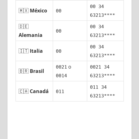
00 34
🇲🇽
México
00
63213****
🇩🇪
00 34
00
Alemania
63213****
00 34
🇮🇹
Italia
00
63213****
ο
0021
0021 34
🇧🇷
Brasil
0014
63213****
011 34
🇨🇦
Canadá
011
63213****