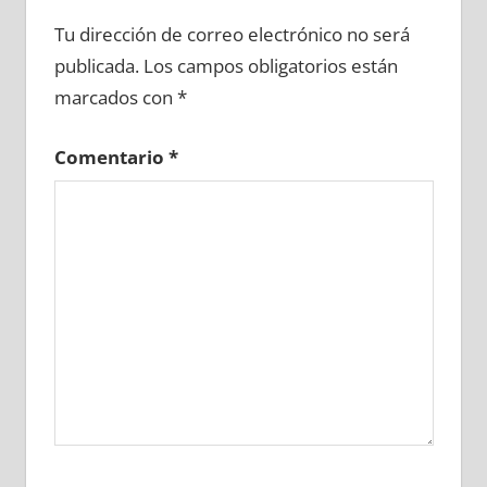
632200081
»
632200082
»
632200083
»
Tu dirección de correo electrónico no será
632200084
»
632200085
»
632200086
»
publicada.
Los campos obligatorios están
632200087
»
632200088
»
632200089
»
marcados con
*
632200090
»
632200091
»
632200092
»
632200093
»
632200094
»
632200095
»
Comentario
*
632200096
»
632200097
»
632200098
»
632200099
»
632200100
»
632200101
»
632200102
»
632200103
»
632200104
»
632200105
»
632200106
»
632200107
»
632200108
»
632200109
»
632200110
»
632200111
»
632200112
»
632200113
»
632200114
»
632200115
»
632200116
»
632200117
»
632200118
»
632200119
»
632200120
»
632200121
»
632200122
»
632200123
»
632200124
»
632200125
»
632200126
»
632200127
»
632200128
»