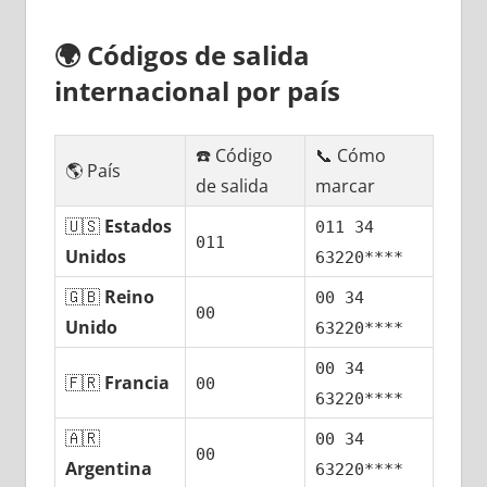
🌍
Códigos dе salida
internacional pοr país
☎️ Código
📞 Cómo
🌎 País
dе salida
marcar
🇺🇸
Estados
011 34
011
Unidos
63220****
🇬🇧
Reino
00 34
00
Unido
63220****
00 34
🇫🇷
Francia
00
63220****
🇦🇷
00 34
00
Argentina
63220****