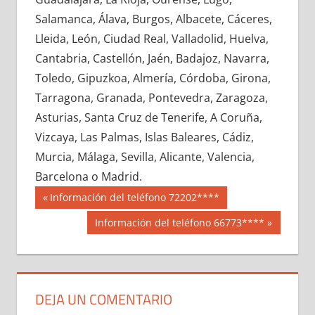
632200033
»
632200034
»
632200035
»
Salamanca, Álava, Burgos, Albacete, Cáceres,
632200036
»
632200037
»
632200038
»
Lleida, León, Ciudad Real, Valladolid, Huelva,
632200039
»
632200040
»
632200041
»
Cantabria, Castellón, Jaén, Badajoz, Navarra,
632200042
»
632200043
»
632200044
»
Toledo, Gipuzkoa, Almería, Córdoba, Girona,
632200045
»
632200046
»
632200047
»
Tarragona, Granada, Pontevedra, Zaragoza,
632200048
»
632200049
»
632200050
»
Asturias, Santa Cruz de Tenerife, A Coruña,
632200051
»
632200052
»
632200053
»
Vizcaya, Las Palmas, Islas Baleares, Cádiz,
632200054
»
632200055
»
632200056
»
Murcia, Málaga, Sevilla, Alicante, Valencia,
632200057
»
632200058
»
632200059
»
Barcelona o Madrid.
632200060
»
632200061
»
632200062
»
Navegación
63220
Entrada
Información del teléfono 72202****
632200063
»
632200064
»
632200065
»
anterior:
de
Siguiente
Información del teléfono 66773****
632200066
»
632200067
»
632200068
»
entrada:
entradas
632200069
»
632200070
»
632200071
»
632200072
»
632200073
»
632200074
»
632200075
»
632200076
»
632200077
»
DEJA UN COMENTARIO
632200078
»
632200079
»
632200080
»