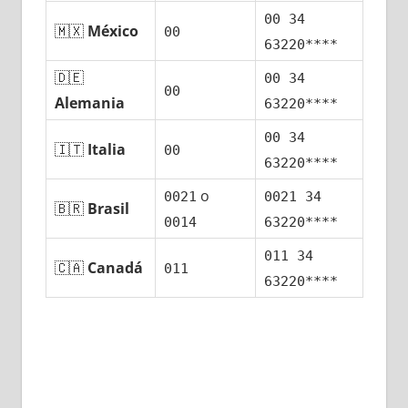
00 34
🇲🇽
México
00
63220****
🇩🇪
00 34
00
Alemania
63220****
00 34
🇮🇹
Italia
00
63220****
ο
0021
0021 34
🇧🇷
Brasil
0014
63220****
011 34
🇨🇦
Canadá
011
63220****