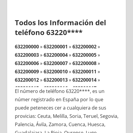
Todos los Información del
teléfono 63220****
632200000
»
632200001
»
632200002
»
632200003
»
632200004
»
632200005
»
632200006
»
632200007
»
632200008
»
632200009
»
632200010
»
632200011
»
632200012
»
632200013
»
632200014
»
632200015
»
632200016
»
632200017
»
El número de teléfono 63220****, es un
632200018
»
632200019
»
632200020
»
númer registrado en España por lo que
632200021
»
632200022
»
632200023
»
puede peteneces cer a cualquiera de sus
632200024
»
632200025
»
632200026
»
provicias: Ceuta, Melilla, Soria, Teruel, Segovia,
632200027
»
632200028
»
632200029
»
Palencia, Ávila, Zamora, Cuenca, Huesca,
632200030
»
632200031
»
632200032
»
Guadalajara, La Rioja, Ourense, Lugo,