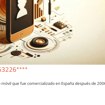
63226****
o móvil quе fue comercializado en España después dе 200