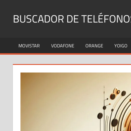
Saltar
al
BUSCADOR DE TELÉFONO
contenido
Identifica
Números
MOVISTAR
VODAFONE
ORANGE
YOIGO
Fijos
y
Móviles