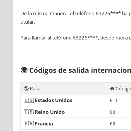
De la misma manera, el teléfono 63226**** ha po
titular.
Para llamar al teléfono 63226****, desde fuera 
🌍
Códigos dе salida internacion
🌎 País
☎️ Código
🇺🇸
Estados Unidos
011
🇬🇧
Reino Unido
00
🇫🇷
Francia
00