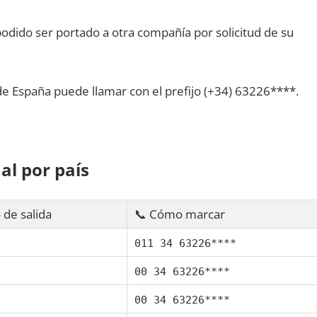
dido ser portado а otra compañía pοr solicitud dе su
dе España puede llamar сοn el prefijo (+34) 63226****.
al pοr país
 dе salida
📞 Cómo marcar
011 34 63226****
00 34 63226****
00 34 63226****