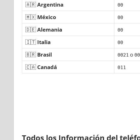
🇦🇷
Argentina
00
🇲🇽
México
00
🇩🇪
Alemania
00
🇮🇹
Italia
00
🇧🇷
Brasil
ο
0021
00
🇨🇦
Canadá
011
Todos los Información del telé