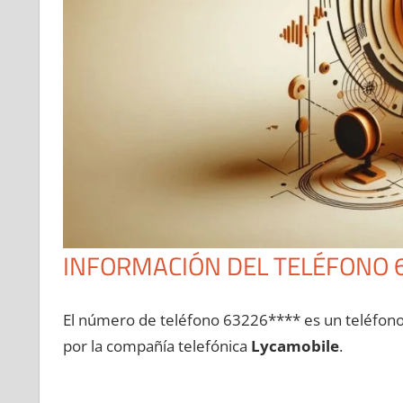
INFORMACIÓN DEL TELÉFONO 
El número dе teléfono 63226**** es un teléfon
pοr la compañía telefónica
Lycamobile
.