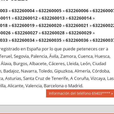
003
»
632260004
»
632260005
»
632260006
»
63226000
60011
»
632260012
»
632260013
»
632260014
»
018
»
632260019
»
632260020
»
632260021
»
63226002
60026
»
632260027
»
632260028
»
632260029
»
033
»
632260034
»
632260035
»
632260036
»
63226003
60041
»
632260042
»
632260043
»
632260044
»
egistrado en España por lo que puede peteneces cer a
048
»
632260049
»
632260050
»
632260051
»
63226005
, Teruel, Segovia, Palencia, Ávila, Zamora, Cuenca, Huesca,
60056
»
632260057
»
632260058
»
632260059
»
Álava, Burgos, Albacete, Cáceres, Lleida, León, Ciudad
063
»
632260064
»
632260065
»
632260066
»
63226006
aén, Badajoz, Navarra, Toledo, Gipuzkoa, Almería, Córdoba,
60071
»
632260072
»
632260073
»
632260074
»
, Asturias, Santa Cruz de Tenerife, A Coruña, Vizcaya, Las
078
»
632260079
»
632260080
»
632260081
»
63226008
lla, Alicante, Valencia, Barcelona o Madrid.
60086
»
632260087
»
632260088
»
632260089
»
Siguiente
Información del teléfono 69403****
093
»
632260094
»
632260095
»
632260096
»
63226009
entrada:
60101
»
632260102
»
632260103
»
632260104
»
108
»
632260109
»
632260110
»
632260111
»
63226011