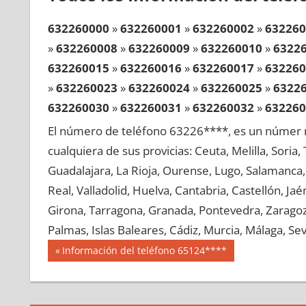
632260000
»
632260001
»
632260002
»
632260
»
632260008
»
632260009
»
632260010
»
6322
632260015
»
632260016
»
632260017
»
632260
»
632260023
»
632260024
»
632260025
»
6322
632260030
»
632260031
»
632260032
»
632260
»
632260038
»
632260039
»
632260040
»
6322
El número de teléfono 63226****, es un númer r
632260045
»
632260046
»
632260047
»
632260
cualquiera de sus provicias: Ceuta, Melilla, Soria
»
632260053
»
632260054
»
632260055
»
6322
Guadalajara, La Rioja, Ourense, Lugo, Salamanca, 
632260060
»
632260061
»
632260062
»
632260
Real, Valladolid, Huelva, Cantabria, Castellón, J
»
632260068
»
632260069
»
632260070
»
6322
Girona, Tarragona, Granada, Pontevedra, Zaragoza
632260075
»
632260076
»
632260077
»
632260
Palmas, Islas Baleares, Cádiz, Murcia, Málaga, Sevi
»
632260083
»
632260084
»
632260085
»
6322
Navegación
63226
Entrada
Información del teléfono 65124****
632260090
»
632260091
»
632260092
»
632260
anterior:
de
»
632260098
»
632260099
»
632260100
»
6322
entradas
632260105
»
632260106
»
632260107
»
632260