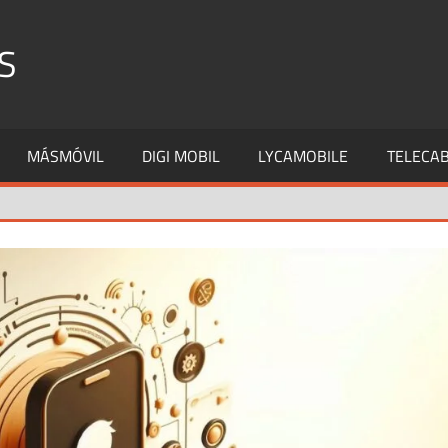
S
MÁSMÓVIL
DIGI MOBIL
LYCAMOBILE
TELECAB