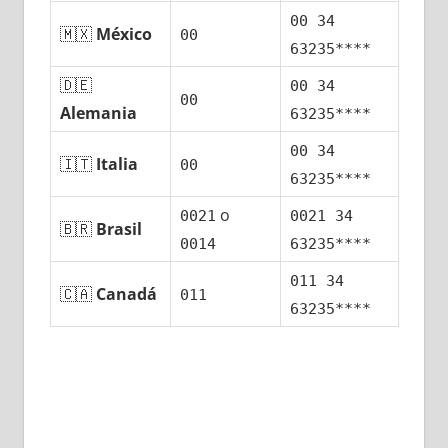
00 34
🇲🇽
México
00
63235****
🇩🇪
00 34
00
Alemania
63235****
00 34
🇮🇹
Italia
00
63235****
ο
0021
0021 34
🇧🇷
Brasil
0014
63235****
011 34
🇨🇦
Canadá
011
63235****