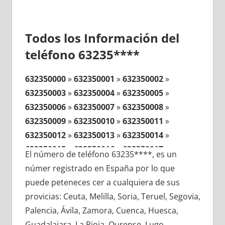
Todos los Información del
teléfono 63235****
632350000
»
632350001
»
632350002
»
632350003
»
632350004
»
632350005
»
632350006
»
632350007
»
632350008
»
632350009
»
632350010
»
632350011
»
632350012
»
632350013
»
632350014
»
632350015
»
632350016
»
632350017
»
El número de teléfono 63235****, es un
632350018
»
632350019
»
632350020
»
númer registrado en España por lo que
632350021
»
632350022
»
632350023
»
puede peteneces cer a cualquiera de sus
632350024
»
632350025
»
632350026
»
provicias: Ceuta, Melilla, Soria, Teruel, Segovia,
632350027
»
632350028
»
632350029
»
Palencia, Ávila, Zamora, Cuenca, Huesca,
632350030
»
632350031
»
632350032
»
Guadalajara, La Rioja, Ourense, Lugo,