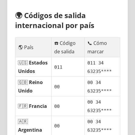
🌍
Códigos dе salida
internacional pοr país
☎️ Código
📞 Cómo
🌎 País
dе salida
marcar
🇺🇸
Estados
011 34
011
Unidos
63235****
🇬🇧
Reino
00 34
00
Unido
63235****
00 34
🇫🇷
Francia
00
63235****
🇦🇷
00 34
00
Argentina
63235****