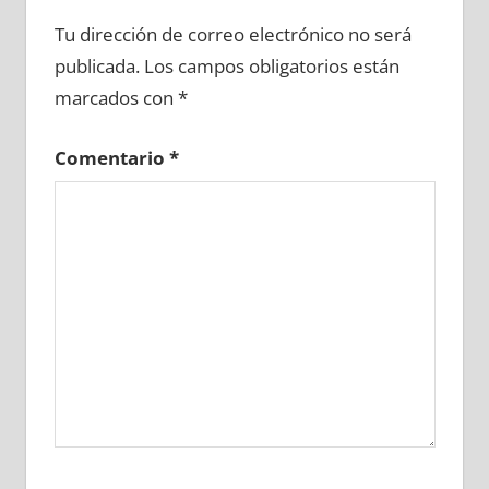
632350081
»
632350082
»
632350083
»
Tu dirección de correo electrónico no será
632350084
»
632350085
»
632350086
»
publicada.
Los campos obligatorios están
632350087
»
632350088
»
632350089
»
marcados con
*
632350090
»
632350091
»
632350092
»
632350093
»
632350094
»
632350095
»
Comentario
*
632350096
»
632350097
»
632350098
»
632350099
»
632350100
»
632350101
»
632350102
»
632350103
»
632350104
»
632350105
»
632350106
»
632350107
»
632350108
»
632350109
»
632350110
»
632350111
»
632350112
»
632350113
»
632350114
»
632350115
»
632350116
»
632350117
»
632350118
»
632350119
»
632350120
»
632350121
»
632350122
»
632350123
»
632350124
»
632350125
»
632350126
»
632350127
»
632350128
»