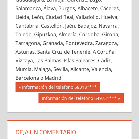
632350033
»
632350034
»
632350035
»
Salamanca, Álava, Burgos, Albacete, Cáceres,
632350036
»
632350037
»
632350038
»
Lleida, León, Ciudad Real, Valladolid, Huelva,
632350039
»
632350040
»
632350041
»
Cantabria, Castellón, Jaén, Badajoz, Navarra,
632350042
»
632350043
»
632350044
»
Toledo, Gipuzkoa, Almería, Córdoba, Girona,
632350045
»
632350046
»
632350047
»
Tarragona, Granada, Pontevedra, Zaragoza,
632350048
»
632350049
»
632350050
»
Asturias, Santa Cruz de Tenerife, A Coruña,
632350051
»
632350052
»
632350053
»
Vizcaya, Las Palmas, Islas Baleares, Cádiz,
632350054
»
632350055
»
632350056
»
Murcia, Málaga, Sevilla, Alicante, Valencia,
632350057
»
632350058
»
632350059
»
Barcelona o Madrid.
632350060
»
632350061
»
632350062
»
Navegación
63235
Entrada
Información del teléfono 68318****
632350063
»
632350064
»
632350065
»
anterior:
de
Siguiente
Información del teléfono 64973****
632350066
»
632350067
»
632350068
»
entrada:
entradas
632350069
»
632350070
»
632350071
»
632350072
»
632350073
»
632350074
»
632350075
»
632350076
»
632350077
»
DEJA UN COMENTARIO
632350078
»
632350079
»
632350080
»