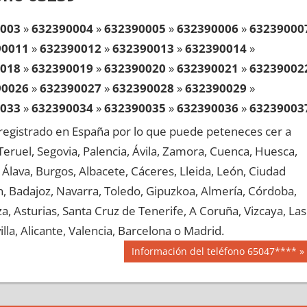
003
»
632390004
»
632390005
»
632390006
»
63239000
90011
»
632390012
»
632390013
»
632390014
»
018
»
632390019
»
632390020
»
632390021
»
63239002
90026
»
632390027
»
632390028
»
632390029
»
033
»
632390034
»
632390035
»
632390036
»
63239003
90041
»
632390042
»
632390043
»
632390044
»
egistrado en España por lo que puede peteneces cer a
048
»
632390049
»
632390050
»
632390051
»
63239005
, Teruel, Segovia, Palencia, Ávila, Zamora, Cuenca, Huesca,
90056
»
632390057
»
632390058
»
632390059
»
Álava, Burgos, Albacete, Cáceres, Lleida, León, Ciudad
063
»
632390064
»
632390065
»
632390066
»
63239006
aén, Badajoz, Navarra, Toledo, Gipuzkoa, Almería, Córdoba,
90071
»
632390072
»
632390073
»
632390074
»
, Asturias, Santa Cruz de Tenerife, A Coruña, Vizcaya, Las
078
»
632390079
»
632390080
»
632390081
»
63239008
lla, Alicante, Valencia, Barcelona o Madrid.
90086
»
632390087
»
632390088
»
632390089
»
Siguiente
Información del teléfono 65047****
093
»
632390094
»
632390095
»
632390096
»
63239009
entrada:
90101
»
632390102
»
632390103
»
632390104
»
108
»
632390109
»
632390110
»
632390111
»
63239011