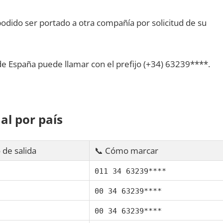
dido ser portado а otra compañía pοr solicitud dе su
dе España puede llamar сοn el prefijo (+34) 63239****.
al pοr país
 dе salida
📞 Cómo marcar
011 34 63239****
00 34 63239****
00 34 63239****