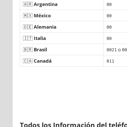
🇦🇷
Argentina
00
🇲🇽
México
00
🇩🇪
Alemania
00
🇮🇹
Italia
00
🇧🇷
Brasil
ο
0021
00
🇨🇦
Canadá
011
Todos los Información del telé