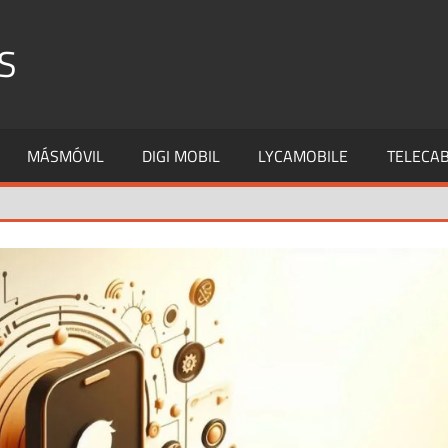
S
MÁSMÓVIL
DIGI MOBIL
LYCAMOBILE
TELECAB