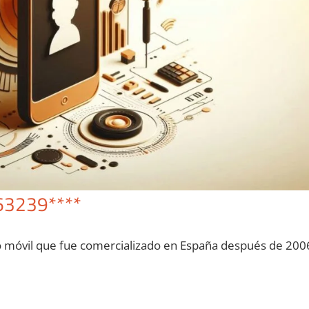
63239****
o móvil quе fue comercializado en España después dе 200