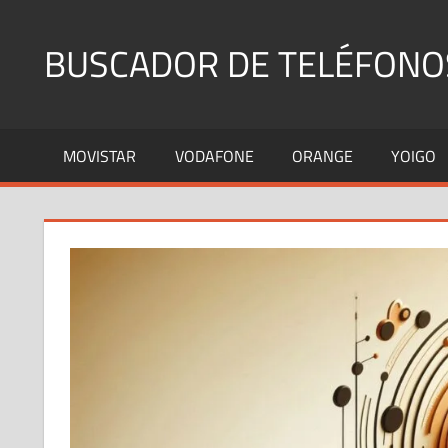
Saltar
al
BUSCADOR DE TELÉFONO
contenido
Identifica
Números
MOVISTAR
VODAFONE
ORANGE
YOIGO
Fijos
y
Móviles