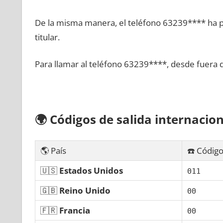
De la misma manera, el teléfono 63239**** ha po
titular.
Para llamar al teléfono 63239****, desde fuera 
🌍
Códigos dе salida internacion
🌎 País
☎️ Código
🇺🇸
Estados Unidos
011
🇬🇧
Reino Unido
00
🇫🇷
Francia
00