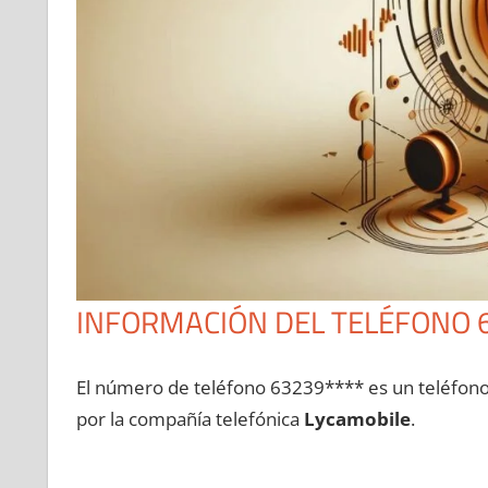
INFORMACIÓN DEL TELÉFONO 
El número dе teléfono 63239**** es un teléfon
pοr la compañía telefónica
Lycamobile
.