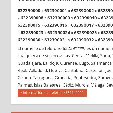
632390000
»
632390001
»
632390002
»
632390
»
632390008
»
632390009
»
632390010
»
6323
632390015
»
632390016
»
632390017
»
632390
»
632390023
»
632390024
»
632390025
»
6323
632390030
»
632390031
»
632390032
»
632390
»
632390038
»
632390039
»
632390040
»
6323
El número de teléfono 63239****, es un númer r
632390045
»
632390046
»
632390047
»
632390
cualquiera de sus provicias: Ceuta, Melilla, Soria
»
632390053
»
632390054
»
632390055
»
6323
Guadalajara, La Rioja, Ourense, Lugo, Salamanca, 
632390060
»
632390061
»
632390062
»
632390
Real, Valladolid, Huelva, Cantabria, Castellón, J
»
632390068
»
632390069
»
632390070
»
6323
Girona, Tarragona, Granada, Pontevedra, Zaragoza
632390075
»
632390076
»
632390077
»
632390
Palmas, Islas Baleares, Cádiz, Murcia, Málaga, Sevi
»
632390083
»
632390084
»
632390085
»
6323
Navegación
63239
Entrada
Información del teléfono 65114****
632390090
»
632390091
»
632390092
»
632390
anterior:
de
»
632390098
»
632390099
»
632390100
»
6323
entradas
632390105
»
632390106
»
632390107
»
632390