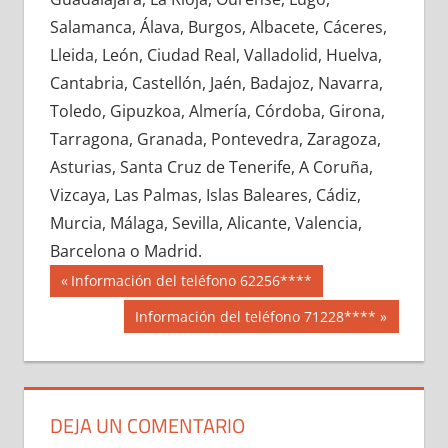
632710033
»
632710034
»
632710035
»
Salamanca, Álava, Burgos, Albacete, Cáceres,
632710036
»
632710037
»
632710038
»
Lleida, León, Ciudad Real, Valladolid, Huelva,
632710039
»
632710040
»
632710041
»
Cantabria, Castellón, Jaén, Badajoz, Navarra,
632710042
»
632710043
»
632710044
»
Toledo, Gipuzkoa, Almería, Córdoba, Girona,
632710045
»
632710046
»
632710047
»
Tarragona, Granada, Pontevedra, Zaragoza,
632710048
»
632710049
»
632710050
»
Asturias, Santa Cruz de Tenerife, A Coruña,
632710051
»
632710052
»
632710053
»
Vizcaya, Las Palmas, Islas Baleares, Cádiz,
632710054
»
632710055
»
632710056
»
Murcia, Málaga, Sevilla, Alicante, Valencia,
632710057
»
632710058
»
632710059
»
Barcelona o Madrid.
632710060
»
632710061
»
632710062
»
Navegación
63271
Entrada
Información del teléfono 62256****
632710063
»
632710064
»
632710065
»
anterior:
de
Siguiente
Información del teléfono 71228****
632710066
»
632710067
»
632710068
»
entrada:
entradas
632710069
»
632710070
»
632710071
»
632710072
»
632710073
»
632710074
»
632710075
»
632710076
»
632710077
»
DEJA UN COMENTARIO
632710078
»
632710079
»
632710080
»