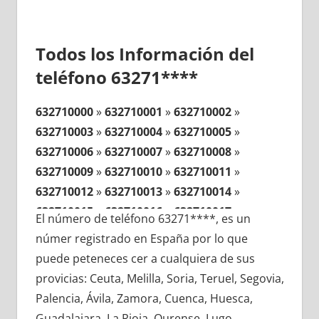
Todos los Información del
teléfono 63271****
632710000
»
632710001
»
632710002
»
632710003
»
632710004
»
632710005
»
632710006
»
632710007
»
632710008
»
632710009
»
632710010
»
632710011
»
632710012
»
632710013
»
632710014
»
632710015
»
632710016
»
632710017
»
El número de teléfono 63271****, es un
632710018
»
632710019
»
632710020
»
númer registrado en España por lo que
632710021
»
632710022
»
632710023
»
puede peteneces cer a cualquiera de sus
632710024
»
632710025
»
632710026
»
provicias: Ceuta, Melilla, Soria, Teruel, Segovia,
632710027
»
632710028
»
632710029
»
Palencia, Ávila, Zamora, Cuenca, Huesca,
632710030
»
632710031
»
632710032
»
Guadalajara, La Rioja, Ourense, Lugo,