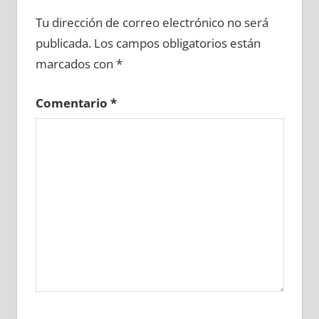
632710081
»
632710082
»
632710083
»
Tu dirección de correo electrónico no será
632710084
»
632710085
»
632710086
»
publicada.
Los campos obligatorios están
632710087
»
632710088
»
632710089
»
marcados con
*
632710090
»
632710091
»
632710092
»
632710093
»
632710094
»
632710095
»
Comentario
*
632710096
»
632710097
»
632710098
»
632710099
»
632710100
»
632710101
»
632710102
»
632710103
»
632710104
»
632710105
»
632710106
»
632710107
»
632710108
»
632710109
»
632710110
»
632710111
»
632710112
»
632710113
»
632710114
»
632710115
»
632710116
»
632710117
»
632710118
»
632710119
»
632710120
»
632710121
»
632710122
»
632710123
»
632710124
»
632710125
»
632710126
»
632710127
»
632710128
»