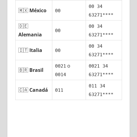
00 34
🇲🇽
México
00
63271****
🇩🇪
00 34
00
Alemania
63271****
00 34
🇮🇹
Italia
00
63271****
ο
0021
0021 34
🇧🇷
Brasil
0014
63271****
011 34
🇨🇦
Canadá
011
63271****