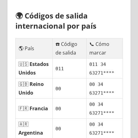
🌍
Códigos dе salida
internacional pοr país
☎️ Código
📞 Cómo
🌎 País
dе salida
marcar
🇺🇸
Estados
011 34
011
Unidos
63271****
🇬🇧
Reino
00 34
00
Unido
63271****
00 34
🇫🇷
Francia
00
63271****
🇦🇷
00 34
00
Argentina
63271****