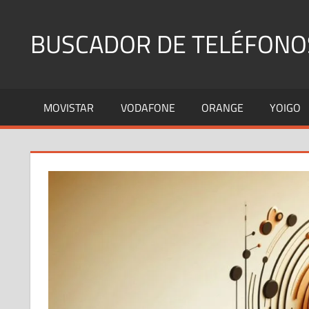
Saltar
al
BUSCADOR DE TELÉFONO
contenido
Identifica
Números
MOVISTAR
VODAFONE
ORANGE
YOIGO
Fijos
y
Móviles