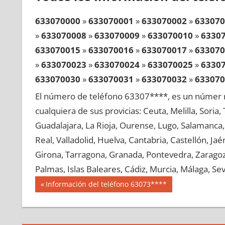
633070000
»
633070001
»
633070002
»
633070
»
633070008
»
633070009
»
633070010
»
6330
633070015
»
633070016
»
633070017
»
633070
»
633070023
»
633070024
»
633070025
»
6330
633070030
»
633070031
»
633070032
»
633070
»
633070038
»
633070039
»
633070040
»
6330
El número de teléfono 63307****, es un númer r
633070045
»
633070046
»
633070047
»
633070
cualquiera de sus provicias: Ceuta, Melilla, Soria
»
633070053
»
633070054
»
633070055
»
6330
Guadalajara, La Rioja, Ourense, Lugo, Salamanca, 
633070060
»
633070061
»
633070062
»
633070
Real, Valladolid, Huelva, Cantabria, Castellón, J
»
633070068
»
633070069
»
633070070
»
6330
Girona, Tarragona, Granada, Pontevedra, Zaragoza
633070075
»
633070076
»
633070077
»
633070
Palmas, Islas Baleares, Cádiz, Murcia, Málaga, Sevi
»
633070083
»
633070084
»
633070085
»
6330
Navegación
63307
Entrada
Información del teléfono 63073****
633070090
»
633070091
»
633070092
»
633070
anterior:
de
»
633070098
»
633070099
»
633070100
»
6330
entradas
633070105
»
633070106
»
633070107
»
633070