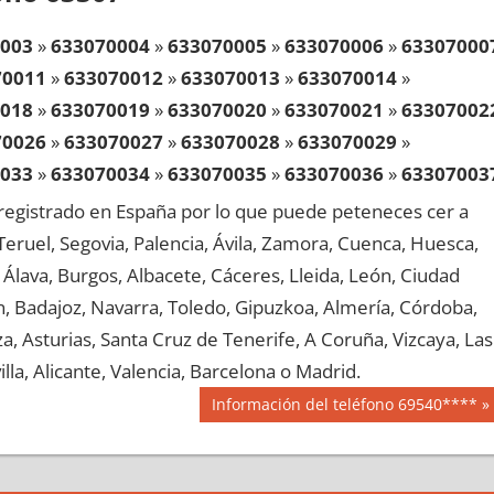
003
»
633070004
»
633070005
»
633070006
»
63307000
70011
»
633070012
»
633070013
»
633070014
»
018
»
633070019
»
633070020
»
633070021
»
63307002
70026
»
633070027
»
633070028
»
633070029
»
033
»
633070034
»
633070035
»
633070036
»
63307003
70041
»
633070042
»
633070043
»
633070044
»
egistrado en España por lo que puede peteneces cer a
048
»
633070049
»
633070050
»
633070051
»
63307005
, Teruel, Segovia, Palencia, Ávila, Zamora, Cuenca, Huesca,
70056
»
633070057
»
633070058
»
633070059
»
Álava, Burgos, Albacete, Cáceres, Lleida, León, Ciudad
063
»
633070064
»
633070065
»
633070066
»
63307006
aén, Badajoz, Navarra, Toledo, Gipuzkoa, Almería, Córdoba,
70071
»
633070072
»
633070073
»
633070074
»
, Asturias, Santa Cruz de Tenerife, A Coruña, Vizcaya, Las
078
»
633070079
»
633070080
»
633070081
»
63307008
lla, Alicante, Valencia, Barcelona o Madrid.
70086
»
633070087
»
633070088
»
633070089
»
Siguiente
Información del teléfono 69540****
093
»
633070094
»
633070095
»
633070096
»
63307009
entrada:
70101
»
633070102
»
633070103
»
633070104
»
108
»
633070109
»
633070110
»
633070111
»
63307011