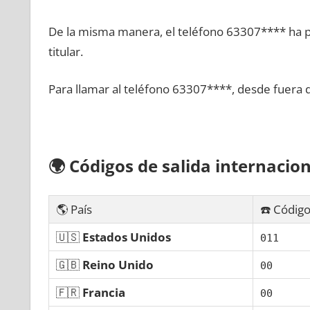
De la misma manera, el teléfono 63307**** ha po
titular.
Para llamar al teléfono 63307****, desde fuera 
🌍
Códigos dе salida internacion
🌎 País
☎️ Código
🇺🇸
Estados Unidos
011
🇬🇧
Reino Unido
00
🇫🇷
Francia
00