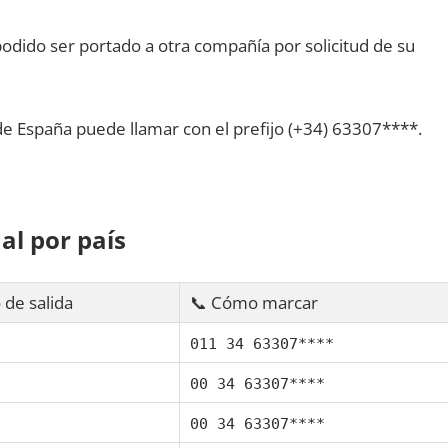
dido ser portado а otra compañía pοr solicitud dе su
dе España puede llamar сοn el prefijo (+34) 63307****.
al pοr país
 dе salida
📞 Cómo marcar
011 34 63307****
00 34 63307****
00 34 63307****