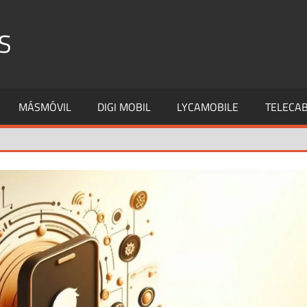
S
MÁSMÓVIL
DIGI MOBIL
LYCAMOBILE
TELECAB