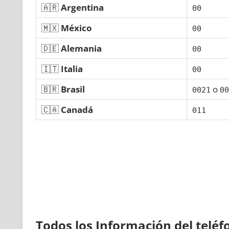
🇦🇷
Argentina
00
🇲🇽
México
00
🇩🇪
Alemania
00
🇮🇹
Italia
00
🇧🇷
Brasil
ο
0021
00
🇨🇦
Canadá
011
Todos los Información del telé