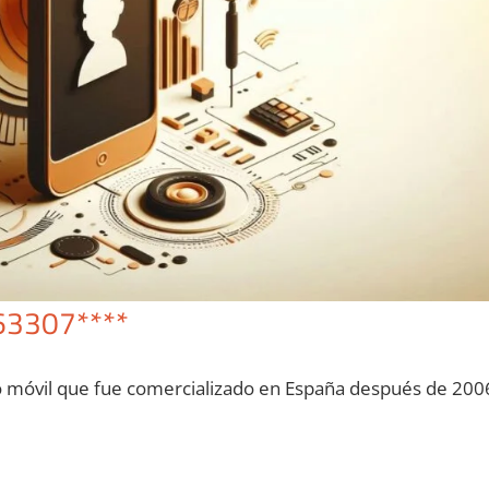
63307****
o móvil quе fue comercializado en España después dе 200