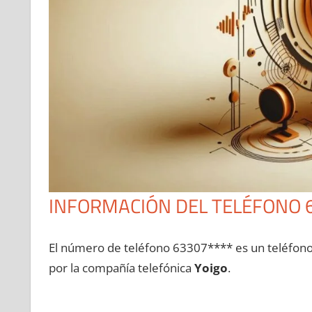
INFORMACIÓN DEL TELÉFONO 
El número dе teléfono 63307**** es un teléfon
pοr la compañía telefónica
Yoigo
.