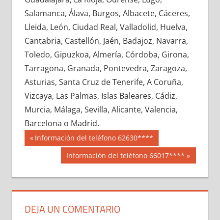
633270033
»
633270034
»
633270035
»
Salamanca, Álava, Burgos, Albacete, Cáceres,
633270036
»
633270037
»
633270038
»
Lleida, León, Ciudad Real, Valladolid, Huelva,
633270039
»
633270040
»
633270041
»
Cantabria, Castellón, Jaén, Badajoz, Navarra,
633270042
»
633270043
»
633270044
»
Toledo, Gipuzkoa, Almería, Córdoba, Girona,
633270045
»
633270046
»
633270047
»
Tarragona, Granada, Pontevedra, Zaragoza,
633270048
»
633270049
»
633270050
»
Asturias, Santa Cruz de Tenerife, A Coruña,
633270051
»
633270052
»
633270053
»
Vizcaya, Las Palmas, Islas Baleares, Cádiz,
633270054
»
633270055
»
633270056
»
Murcia, Málaga, Sevilla, Alicante, Valencia,
633270057
»
633270058
»
633270059
»
Barcelona o Madrid.
633270060
»
633270061
»
633270062
»
Navegación
63327
Entrada
Información del teléfono 62630****
633270063
»
633270064
»
633270065
»
anterior:
de
Siguiente
Información del teléfono 66017****
633270066
»
633270067
»
633270068
»
entrada:
entradas
633270069
»
633270070
»
633270071
»
633270072
»
633270073
»
633270074
»
633270075
»
633270076
»
633270077
»
DEJA UN COMENTARIO
633270078
»
633270079
»
633270080
»