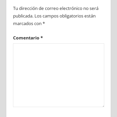
633270081
»
633270082
»
633270083
»
Tu dirección de correo electrónico no será
633270084
»
633270085
»
633270086
»
publicada.
Los campos obligatorios están
633270087
»
633270088
»
633270089
»
marcados con
*
633270090
»
633270091
»
633270092
»
633270093
»
633270094
»
633270095
»
Comentario
*
633270096
»
633270097
»
633270098
»
633270099
»
633270100
»
633270101
»
633270102
»
633270103
»
633270104
»
633270105
»
633270106
»
633270107
»
633270108
»
633270109
»
633270110
»
633270111
»
633270112
»
633270113
»
633270114
»
633270115
»
633270116
»
633270117
»
633270118
»
633270119
»
633270120
»
633270121
»
633270122
»
633270123
»
633270124
»
633270125
»
633270126
»
633270127
»
633270128
»