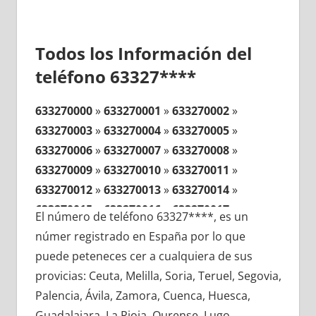
Todos los Información del
teléfono 63327****
633270000
»
633270001
»
633270002
»
633270003
»
633270004
»
633270005
»
633270006
»
633270007
»
633270008
»
633270009
»
633270010
»
633270011
»
633270012
»
633270013
»
633270014
»
633270015
»
633270016
»
633270017
»
El número de teléfono 63327****, es un
633270018
»
633270019
»
633270020
»
númer registrado en España por lo que
633270021
»
633270022
»
633270023
»
puede peteneces cer a cualquiera de sus
633270024
»
633270025
»
633270026
»
provicias: Ceuta, Melilla, Soria, Teruel, Segovia,
633270027
»
633270028
»
633270029
»
Palencia, Ávila, Zamora, Cuenca, Huesca,
633270030
»
633270031
»
633270032
»
Guadalajara, La Rioja, Ourense, Lugo,