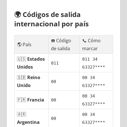
🌍
Códigos dе salida
internacional pοr país
☎️ Código
📞 Cómo
🌎 País
dе salida
marcar
🇺🇸
Estados
011 34
011
Unidos
63327****
🇬🇧
Reino
00 34
00
Unido
63327****
00 34
🇫🇷
Francia
00
63327****
🇦🇷
00 34
00
Argentina
63327****