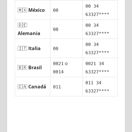
00 34
🇲🇽
México
00
63327****
🇩🇪
00 34
00
Alemania
63327****
00 34
🇮🇹
Italia
00
63327****
ο
0021
0021 34
🇧🇷
Brasil
0014
63327****
011 34
🇨🇦
Canadá
011
63327****