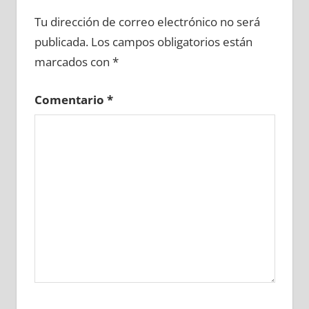
633280081
»
633280082
»
633280083
»
Tu dirección de correo electrónico no será
633280084
»
633280085
»
633280086
»
publicada.
Los campos obligatorios están
633280087
»
633280088
»
633280089
»
marcados con
*
633280090
»
633280091
»
633280092
»
633280093
»
633280094
»
633280095
»
Comentario
*
633280096
»
633280097
»
633280098
»
633280099
»
633280100
»
633280101
»
633280102
»
633280103
»
633280104
»
633280105
»
633280106
»
633280107
»
633280108
»
633280109
»
633280110
»
633280111
»
633280112
»
633280113
»
633280114
»
633280115
»
633280116
»
633280117
»
633280118
»
633280119
»
633280120
»
633280121
»
633280122
»
633280123
»
633280124
»
633280125
»
633280126
»
633280127
»
633280128
»