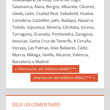
633280033
»
633280034
»
633280035
»
Salamanca, Álava, Burgos, Albacete, Cáceres,
633280036
»
633280037
»
633280038
»
Lleida, León, Ciudad Real, Valladolid, Huelva,
633280039
»
633280040
»
633280041
»
Cantabria, Castellón, Jaén, Badajoz, Navarra,
633280042
»
633280043
»
633280044
»
Toledo, Gipuzkoa, Almería, Córdoba, Girona,
633280045
»
633280046
»
633280047
»
Tarragona, Granada, Pontevedra, Zaragoza,
633280048
»
633280049
»
633280050
»
Asturias, Santa Cruz de Tenerife, A Coruña,
633280051
»
633280052
»
633280053
»
Vizcaya, Las Palmas, Islas Baleares, Cádiz,
633280054
»
633280055
»
633280056
»
Murcia, Málaga, Sevilla, Alicante, Valencia,
633280057
»
633280058
»
633280059
»
Barcelona o Madrid.
633280060
»
633280061
»
633280062
»
Navegación
63328
Entrada
Información del teléfono 64086****
633280063
»
633280064
»
633280065
»
anterior:
de
Siguiente
Información del teléfono 68062****
633280066
»
633280067
»
633280068
»
entrada:
entradas
633280069
»
633280070
»
633280071
»
633280072
»
633280073
»
633280074
»
633280075
»
633280076
»
633280077
»
DEJA UN COMENTARIO
633280078
»
633280079
»
633280080
»