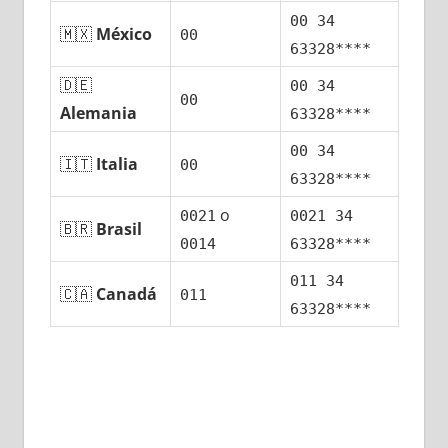
00 34
🇲🇽
México
00
63328****
🇩🇪
00 34
00
Alemania
63328****
00 34
🇮🇹
Italia
00
63328****
ο
0021
0021 34
🇧🇷
Brasil
0014
63328****
011 34
🇨🇦
Canadá
011
63328****