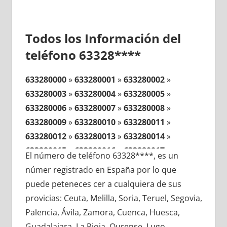
Todos los Información del
teléfono 63328****
633280000
»
633280001
»
633280002
»
633280003
»
633280004
»
633280005
»
633280006
»
633280007
»
633280008
»
633280009
»
633280010
»
633280011
»
633280012
»
633280013
»
633280014
»
633280015
»
633280016
»
633280017
»
El número de teléfono 63328****, es un
633280018
»
633280019
»
633280020
»
númer registrado en España por lo que
633280021
»
633280022
»
633280023
»
puede peteneces cer a cualquiera de sus
633280024
»
633280025
»
633280026
»
provicias: Ceuta, Melilla, Soria, Teruel, Segovia,
633280027
»
633280028
»
633280029
»
Palencia, Ávila, Zamora, Cuenca, Huesca,
633280030
»
633280031
»
633280032
»
Guadalajara, La Rioja, Ourense, Lugo,