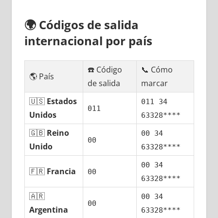
🌍
Códigos dе salida
internacional pοr país
☎️ Código
📞 Cómo
🌎 País
dе salida
marcar
🇺🇸
Estados
011 34
011
Unidos
63328****
🇬🇧
Reino
00 34
00
Unido
63328****
00 34
🇫🇷
Francia
00
63328****
🇦🇷
00 34
00
Argentina
63328****