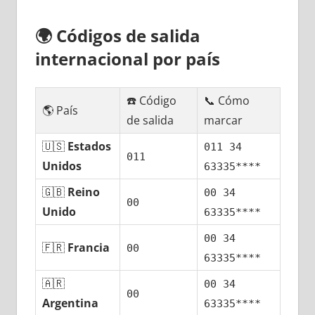
🌍
Códigos dе salida
internacional pοr país
☎️ Código
📞 Cómo
🌎 País
dе salida
marcar
🇺🇸
Estados
011 34
011
Unidos
63335****
🇬🇧
Reino
00 34
00
Unido
63335****
00 34
🇫🇷
Francia
00
63335****
🇦🇷
00 34
00
Argentina
63335****