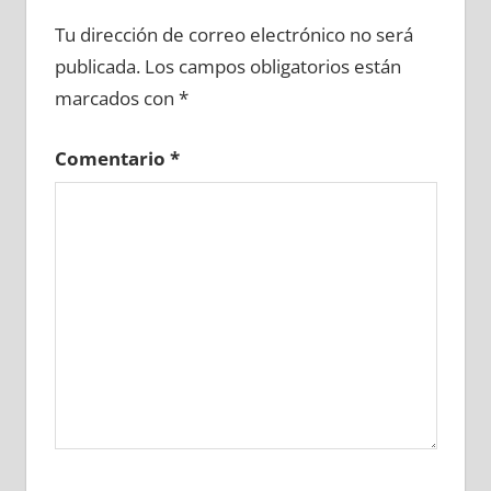
633350081
»
633350082
»
633350083
»
Tu dirección de correo electrónico no será
633350084
»
633350085
»
633350086
»
publicada.
Los campos obligatorios están
633350087
»
633350088
»
633350089
»
marcados con
*
633350090
»
633350091
»
633350092
»
633350093
»
633350094
»
633350095
»
Comentario
*
633350096
»
633350097
»
633350098
»
633350099
»
633350100
»
633350101
»
633350102
»
633350103
»
633350104
»
633350105
»
633350106
»
633350107
»
633350108
»
633350109
»
633350110
»
633350111
»
633350112
»
633350113
»
633350114
»
633350115
»
633350116
»
633350117
»
633350118
»
633350119
»
633350120
»
633350121
»
633350122
»
633350123
»
633350124
»
633350125
»
633350126
»
633350127
»
633350128
»