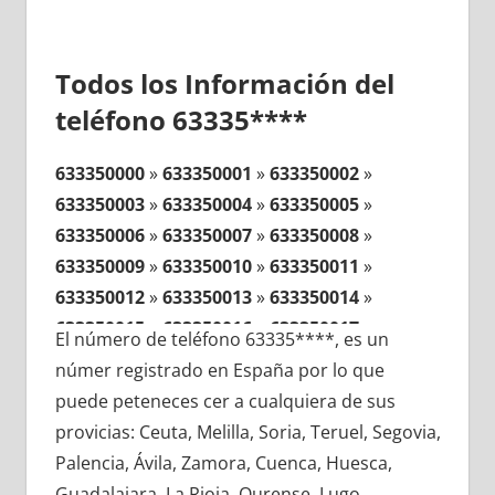
Todos los Información del
teléfono 63335****
633350000
»
633350001
»
633350002
»
633350003
»
633350004
»
633350005
»
633350006
»
633350007
»
633350008
»
633350009
»
633350010
»
633350011
»
633350012
»
633350013
»
633350014
»
633350015
»
633350016
»
633350017
»
El número de teléfono 63335****, es un
633350018
»
633350019
»
633350020
»
númer registrado en España por lo que
633350021
»
633350022
»
633350023
»
puede peteneces cer a cualquiera de sus
633350024
»
633350025
»
633350026
»
provicias: Ceuta, Melilla, Soria, Teruel, Segovia,
633350027
»
633350028
»
633350029
»
Palencia, Ávila, Zamora, Cuenca, Huesca,
633350030
»
633350031
»
633350032
»
Guadalajara, La Rioja, Ourense, Lugo,