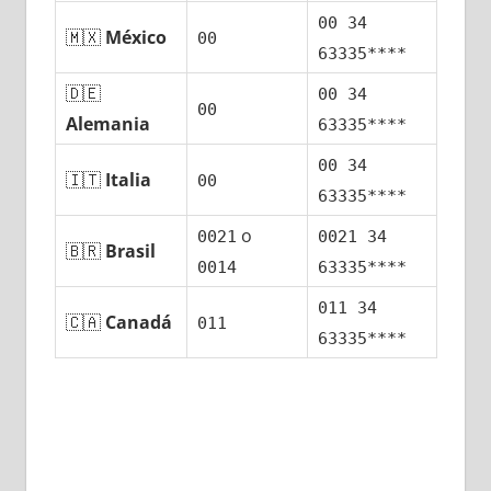
00 34
🇲🇽
México
00
63335****
🇩🇪
00 34
00
Alemania
63335****
00 34
🇮🇹
Italia
00
63335****
ο
0021
0021 34
🇧🇷
Brasil
0014
63335****
011 34
🇨🇦
Canadá
011
63335****