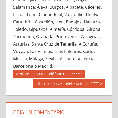
633350033
»
633350034
»
633350035
»
Salamanca, Álava, Burgos, Albacete, Cáceres,
633350036
»
633350037
»
633350038
»
Lleida, León, Ciudad Real, Valladolid, Huelva,
633350039
»
633350040
»
633350041
»
Cantabria, Castellón, Jaén, Badajoz, Navarra,
633350042
»
633350043
»
633350044
»
Toledo, Gipuzkoa, Almería, Córdoba, Girona,
633350045
»
633350046
»
633350047
»
Tarragona, Granada, Pontevedra, Zaragoza,
633350048
»
633350049
»
633350050
»
Asturias, Santa Cruz de Tenerife, A Coruña,
633350051
»
633350052
»
633350053
»
Vizcaya, Las Palmas, Islas Baleares, Cádiz,
633350054
»
633350055
»
633350056
»
Murcia, Málaga, Sevilla, Alicante, Valencia,
633350057
»
633350058
»
633350059
»
Barcelona o Madrid.
633350060
»
633350061
»
633350062
»
Navegación
63335
Entrada
Información del teléfono 68894****
633350063
»
633350064
»
633350065
»
anterior:
de
Siguiente
Información del teléfono 61552****
633350066
»
633350067
»
633350068
»
entrada:
entradas
633350069
»
633350070
»
633350071
»
633350072
»
633350073
»
633350074
»
633350075
»
633350076
»
633350077
»
DEJA UN COMENTARIO
633350078
»
633350079
»
633350080
»