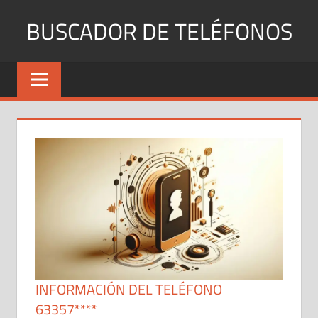
Saltar
BUSCADOR DE TELÉFONOS
al
contenido
Identifica
Números
Fijos
y
Móviles
INFORMACIÓN DEL TELÉFONO
63357****