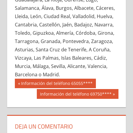
633570033
»
633570034
»
633570035
»
Salamanca, Álava, Burgos, Albacete, Cáceres,
633570036
»
633570037
»
633570038
»
Lleida, León, Ciudad Real, Valladolid, Huelva,
633570039
»
633570040
»
633570041
»
Cantabria, Castellón, Jaén, Badajoz, Navarra,
633570042
»
633570043
»
633570044
»
Toledo, Gipuzkoa, Almería, Córdoba, Girona,
633570045
»
633570046
»
633570047
»
Tarragona, Granada, Pontevedra, Zaragoza,
633570048
»
633570049
»
633570050
»
Asturias, Santa Cruz de Tenerife, A Coruña,
633570051
»
633570052
»
633570053
»
Vizcaya, Las Palmas, Islas Baleares, Cádiz,
633570054
»
633570055
»
633570056
»
Murcia, Málaga, Sevilla, Alicante, Valencia,
633570057
»
633570058
»
633570059
»
Barcelona o Madrid.
633570060
»
633570061
»
633570062
»
Navegación
63357
Entrada
Información del teléfono 65055****
633570063
»
633570064
»
633570065
»
anterior:
de
Siguiente
Información del teléfono 69750****
633570066
»
633570067
»
633570068
»
entrada:
entradas
633570069
»
633570070
»
633570071
»
633570072
»
633570073
»
633570074
»
633570075
»
633570076
»
633570077
»
DEJA UN COMENTARIO
633570078
»
633570079
»
633570080
»