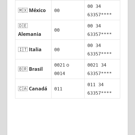
00 34
🇲🇽
México
00
63357****
🇩🇪
00 34
00
Alemania
63357****
00 34
🇮🇹
Italia
00
63357****
ο
0021
0021 34
🇧🇷
Brasil
0014
63357****
011 34
🇨🇦
Canadá
011
63357****