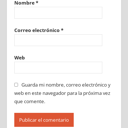
Nombre
*
633570129
»
633570130
»
633570131
»
633570132
»
633570133
»
633570134
»
633570135
»
633570136
»
633570137
»
633570138
»
633570139
»
633570140
»
Correo electrónico
*
633570141
»
633570142
»
633570143
»
633570144
»
633570145
»
633570146
»
633570147
»
633570148
»
633570149
»
Web
633570150
»
633570151
»
633570152
»
633570153
»
633570154
»
633570155
»
633570156
»
633570157
»
633570158
»
Guarda mi nombre, correo electrónico y
633570159
»
633570160
»
633570161
»
633570162
»
633570163
»
633570164
»
web en este navegador para la próxima vez
633570165
»
633570166
»
633570167
»
que comente.
633570168
»
633570169
»
633570170
»
633570171
»
633570172
»
633570173
»
633570174
»
633570175
»
633570176
»