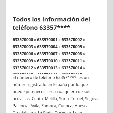
Todos los Información del
teléfono 63357****
633570000
»
633570001
»
633570002
»
633570003
»
633570004
»
633570005
»
633570006
»
633570007
»
633570008
»
633570009
»
633570010
»
633570011
»
633570012
»
633570013
»
633570014
»
633570015
»
633570016
»
633570017
»
El número de teléfono 63357****, es un
633570018
»
633570019
»
633570020
»
númer registrado en España por lo que
633570021
»
633570022
»
633570023
»
puede peteneces cer a cualquiera de sus
633570024
»
633570025
»
633570026
»
provicias: Ceuta, Melilla, Soria, Teruel, Segovia,
633570027
»
633570028
»
633570029
»
Palencia, Ávila, Zamora, Cuenca, Huesca,
633570030
»
633570031
»
633570032
»
Guadalajara, La Rioja, Ourense, Lugo,