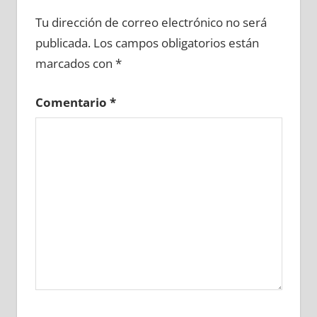
633570081
»
633570082
»
633570083
»
Tu dirección de correo electrónico no será
633570084
»
633570085
»
633570086
»
publicada.
Los campos obligatorios están
633570087
»
633570088
»
633570089
»
marcados con
*
633570090
»
633570091
»
633570092
»
633570093
»
633570094
»
633570095
»
Comentario
*
633570096
»
633570097
»
633570098
»
633570099
»
633570100
»
633570101
»
633570102
»
633570103
»
633570104
»
633570105
»
633570106
»
633570107
»
633570108
»
633570109
»
633570110
»
633570111
»
633570112
»
633570113
»
633570114
»
633570115
»
633570116
»
633570117
»
633570118
»
633570119
»
633570120
»
633570121
»
633570122
»
633570123
»
633570124
»
633570125
»
633570126
»
633570127
»
633570128
»