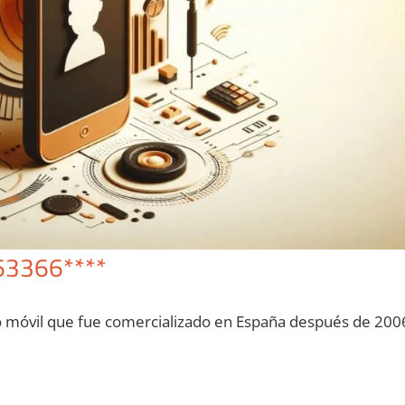
63366****
o móvil quе fue comercializado en España después dе 200