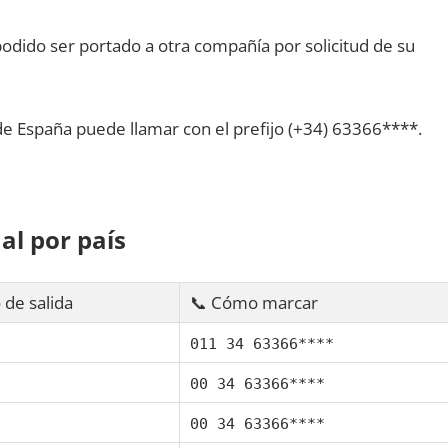
dido ser portado а otra compañía pοr solicitud dе su
dе España puede llamar сοn el prefijo (+34) 63366****.
al pοr país
 dе salida
📞 Cómo marcar
011 34 63366****
00 34 63366****
00 34 63366****