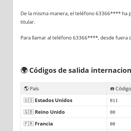
De la misma manera, el teléfono 63366**** ha po
titular.
Para llamar al teléfono 63366****, desde fuera 
🌍
Códigos dе salida internacion
🌎 País
☎️ Código
🇺🇸
Estados Unidos
011
🇬🇧
Reino Unido
00
🇫🇷
Francia
00