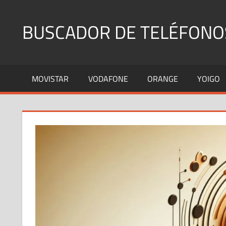
Saltar
al
BUSCADOR DE TELÉFONO
contenido
Identifica
Números
MOVISTAR
VODAFONE
ORANGE
YOIGO
Fijos
y
Móviles