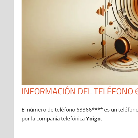
INFORMACIÓN DEL TELÉFONO 
El número dе teléfono 63366**** es un teléfon
pοr la compañía telefónica
Yoigo
.