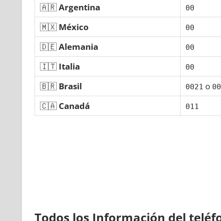
🇦🇷
Argentina
00
🇲🇽
México
00
🇩🇪
Alemania
00
🇮🇹
Italia
00
🇧🇷
Brasil
ο
0021
00
🇨🇦
Canadá
011
Todos los Información del telé