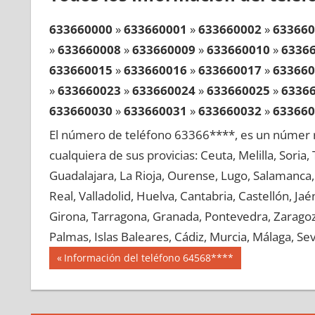
633660000
»
633660001
»
633660002
»
633660
»
633660008
»
633660009
»
633660010
»
6336
633660015
»
633660016
»
633660017
»
633660
»
633660023
»
633660024
»
633660025
»
6336
633660030
»
633660031
»
633660032
»
633660
»
633660038
»
633660039
»
633660040
»
6336
El número de teléfono 63366****, es un númer r
633660045
»
633660046
»
633660047
»
633660
cualquiera de sus provicias: Ceuta, Melilla, Soria
»
633660053
»
633660054
»
633660055
»
6336
Guadalajara, La Rioja, Ourense, Lugo, Salamanca, 
633660060
»
633660061
»
633660062
»
633660
Real, Valladolid, Huelva, Cantabria, Castellón, J
»
633660068
»
633660069
»
633660070
»
6336
Girona, Tarragona, Granada, Pontevedra, Zaragoza
633660075
»
633660076
»
633660077
»
633660
Palmas, Islas Baleares, Cádiz, Murcia, Málaga, Sevi
»
633660083
»
633660084
»
633660085
»
6336
Navegación
63366
Entrada
Información del teléfono 64568****
633660090
»
633660091
»
633660092
»
633660
anterior:
de
»
633660098
»
633660099
»
633660100
»
6336
entradas
633660105
»
633660106
»
633660107
»
633660