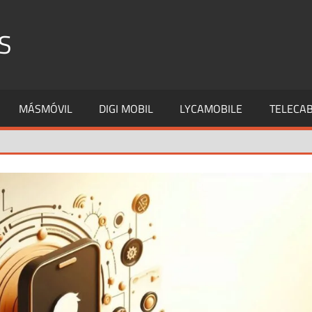
S
MÁSMÓVIL
DIGI MOBIL
LYCAMOBILE
TELECAB