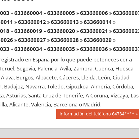
003
»
633660004
»
633660005
»
633660006
»
63366000
60011
»
633660012
»
633660013
»
633660014
»
018
»
633660019
»
633660020
»
633660021
»
63366002
60026
»
633660027
»
633660028
»
633660029
»
033
»
633660034
»
633660035
»
633660036
»
63366003
60041
»
633660042
»
633660043
»
633660044
»
egistrado en España por lo que puede peteneces cer a
048
»
633660049
»
633660050
»
633660051
»
63366005
, Teruel, Segovia, Palencia, Ávila, Zamora, Cuenca, Huesca,
60056
»
633660057
»
633660058
»
633660059
»
Álava, Burgos, Albacete, Cáceres, Lleida, León, Ciudad
063
»
633660064
»
633660065
»
633660066
»
63366006
aén, Badajoz, Navarra, Toledo, Gipuzkoa, Almería, Córdoba,
60071
»
633660072
»
633660073
»
633660074
»
, Asturias, Santa Cruz de Tenerife, A Coruña, Vizcaya, Las
078
»
633660079
»
633660080
»
633660081
»
63366008
lla, Alicante, Valencia, Barcelona o Madrid.
60086
»
633660087
»
633660088
»
633660089
»
Siguiente
Información del teléfono 64734****
093
»
633660094
»
633660095
»
633660096
»
63366009
entrada:
60101
»
633660102
»
633660103
»
633660104
»
108
»
633660109
»
633660110
»
633660111
»
63366011