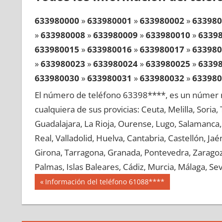
633980000
»
633980001
»
633980002
»
633980
»
633980008
»
633980009
»
633980010
»
6339
633980015
»
633980016
»
633980017
»
633980
»
633980023
»
633980024
»
633980025
»
6339
633980030
»
633980031
»
633980032
»
633980
»
633980038
»
633980039
»
633980040
»
6339
El número de teléfono 63398****, es un númer r
633980045
»
633980046
»
633980047
»
633980
cualquiera de sus provicias: Ceuta, Melilla, Soria
»
633980053
»
633980054
»
633980055
»
6339
Guadalajara, La Rioja, Ourense, Lugo, Salamanca, 
633980060
»
633980061
»
633980062
»
633980
Real, Valladolid, Huelva, Cantabria, Castellón, J
»
633980068
»
633980069
»
633980070
»
6339
Girona, Tarragona, Granada, Pontevedra, Zaragoza
633980075
»
633980076
»
633980077
»
633980
Palmas, Islas Baleares, Cádiz, Murcia, Málaga, Sevi
»
633980083
»
633980084
»
633980085
»
6339
Navegación
63398
Entrada
Información del teléfono 61088****
633980090
»
633980091
»
633980092
»
633980
anterior:
de
»
633980098
»
633980099
»
633980100
»
6339
entradas
633980105
»
633980106
»
633980107
»
633980