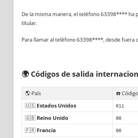
De la misma manera, el teléfono 63398**** ha po
titular.
Para llamar al teléfono 63398****, desde fuera 
🌍
Códigos dе salida internacion
🌎 País
☎️ Código
🇺🇸
Estados Unidos
011
🇬🇧
Reino Unido
00
🇫🇷
Francia
00