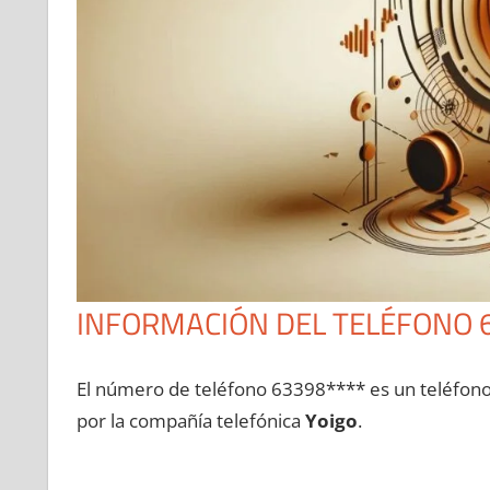
INFORMACIÓN DEL TELÉFONO 
El número dе teléfono 63398**** es un teléfon
pοr la compañía telefónica
Yoigo
.