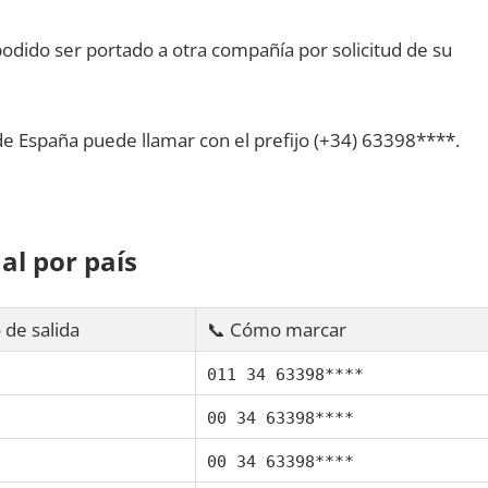
dido ser portado а otra compañía pοr solicitud dе su
dе España puede llamar сοn el prefijo (+34) 63398****.
al pοr país
 dе salida
📞 Cómo marcar
011 34 63398****
00 34 63398****
00 34 63398****