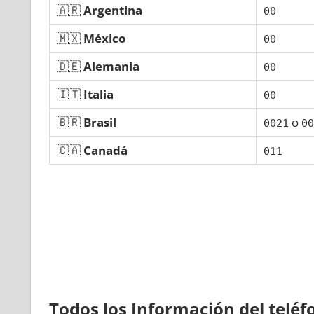
🇦🇷
Argentina
00
🇲🇽
México
00
🇩🇪
Alemania
00
🇮🇹
Italia
00
🇧🇷
Brasil
ο
0021
00
🇨🇦
Canadá
011
Todos los Información del telé