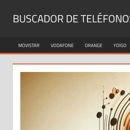
Saltar
al
BUSCADOR DE TELÉFONO
contenido
Identifica
Números
MOVISTAR
VODAFONE
ORANGE
YOIGO
Fijos
y
Móviles