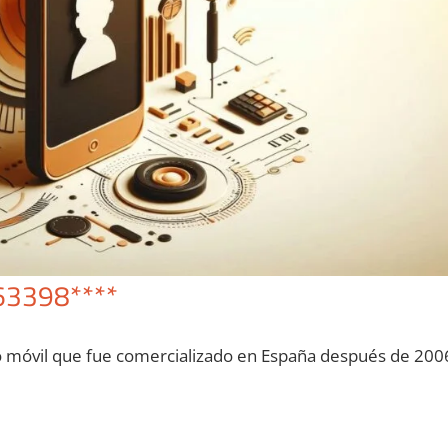
63398****
o móvil quе fue comercializado en España después dе 200