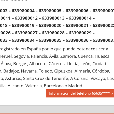
003
»
633980004
»
633980005
»
633980006
»
63398000
80011
»
633980012
»
633980013
»
633980014
»
018
»
633980019
»
633980020
»
633980021
»
63398002
80026
»
633980027
»
633980028
»
633980029
»
033
»
633980034
»
633980035
»
633980036
»
63398003
80041
»
633980042
»
633980043
»
633980044
»
egistrado en España por lo que puede peteneces cer a
048
»
633980049
»
633980050
»
633980051
»
63398005
, Teruel, Segovia, Palencia, Ávila, Zamora, Cuenca, Huesca,
80056
»
633980057
»
633980058
»
633980059
»
Álava, Burgos, Albacete, Cáceres, Lleida, León, Ciudad
063
»
633980064
»
633980065
»
633980066
»
63398006
aén, Badajoz, Navarra, Toledo, Gipuzkoa, Almería, Córdoba,
80071
»
633980072
»
633980073
»
633980074
»
, Asturias, Santa Cruz de Tenerife, A Coruña, Vizcaya, Las
078
»
633980079
»
633980080
»
633980081
»
63398008
lla, Alicante, Valencia, Barcelona o Madrid.
80086
»
633980087
»
633980088
»
633980089
»
Siguiente
Información del teléfono 65635****
093
»
633980094
»
633980095
»
633980096
»
63398009
entrada:
80101
»
633980102
»
633980103
»
633980104
»
108
»
633980109
»
633980110
»
633980111
»
63398011