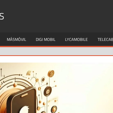
S
MÁSMÓVIL
DIGI MOBIL
LYCAMOBILE
TELECAB