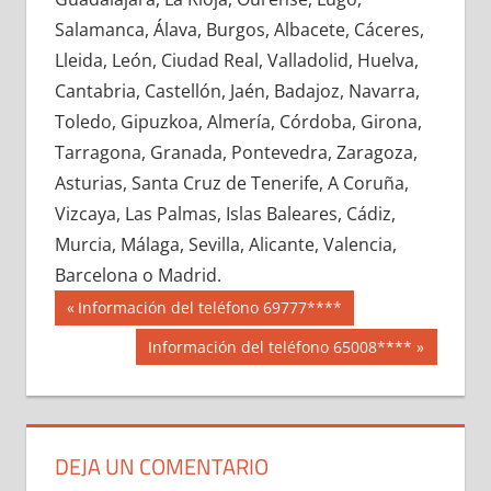
634050033
»
634050034
»
634050035
»
Salamanca, Álava, Burgos, Albacete, Cáceres,
634050036
»
634050037
»
634050038
»
Lleida, León, Ciudad Real, Valladolid, Huelva,
634050039
»
634050040
»
634050041
»
Cantabria, Castellón, Jaén, Badajoz, Navarra,
634050042
»
634050043
»
634050044
»
Toledo, Gipuzkoa, Almería, Córdoba, Girona,
634050045
»
634050046
»
634050047
»
Tarragona, Granada, Pontevedra, Zaragoza,
634050048
»
634050049
»
634050050
»
Asturias, Santa Cruz de Tenerife, A Coruña,
634050051
»
634050052
»
634050053
»
Vizcaya, Las Palmas, Islas Baleares, Cádiz,
634050054
»
634050055
»
634050056
»
Murcia, Málaga, Sevilla, Alicante, Valencia,
634050057
»
634050058
»
634050059
»
Barcelona o Madrid.
634050060
»
634050061
»
634050062
»
Navegación
63405
Entrada
Información del teléfono 69777****
634050063
»
634050064
»
634050065
»
anterior:
de
Siguiente
Información del teléfono 65008****
634050066
»
634050067
»
634050068
»
entrada:
entradas
634050069
»
634050070
»
634050071
»
634050072
»
634050073
»
634050074
»
634050075
»
634050076
»
634050077
»
DEJA UN COMENTARIO
634050078
»
634050079
»
634050080
»