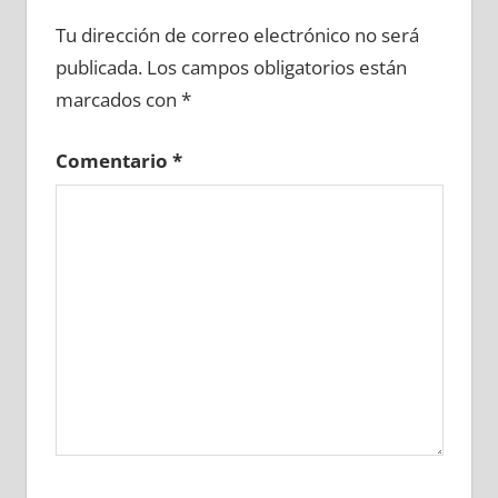
634050081
»
634050082
»
634050083
»
Tu dirección de correo electrónico no será
634050084
»
634050085
»
634050086
»
publicada.
Los campos obligatorios están
634050087
»
634050088
»
634050089
»
marcados con
*
634050090
»
634050091
»
634050092
»
634050093
»
634050094
»
634050095
»
Comentario
*
634050096
»
634050097
»
634050098
»
634050099
»
634050100
»
634050101
»
634050102
»
634050103
»
634050104
»
634050105
»
634050106
»
634050107
»
634050108
»
634050109
»
634050110
»
634050111
»
634050112
»
634050113
»
634050114
»
634050115
»
634050116
»
634050117
»
634050118
»
634050119
»
634050120
»
634050121
»
634050122
»
634050123
»
634050124
»
634050125
»
634050126
»
634050127
»
634050128
»