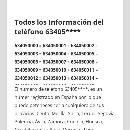
Todos los Información del
teléfono 63405****
634050000
»
634050001
»
634050002
»
634050003
»
634050004
»
634050005
»
634050006
»
634050007
»
634050008
»
634050009
»
634050010
»
634050011
»
634050012
»
634050013
»
634050014
»
634050015
»
634050016
»
634050017
»
El número de teléfono 63405****, es un
634050018
»
634050019
»
634050020
»
númer registrado en España por lo que
634050021
»
634050022
»
634050023
»
puede peteneces cer a cualquiera de sus
634050024
»
634050025
»
634050026
»
provicias: Ceuta, Melilla, Soria, Teruel, Segovia,
634050027
»
634050028
»
634050029
»
Palencia, Ávila, Zamora, Cuenca, Huesca,
634050030
»
634050031
»
634050032
»
Guadalajara, La Rioja, Ourense, Lugo,