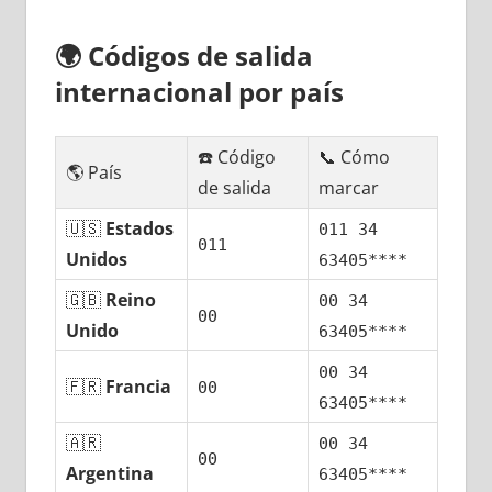
🌍
Códigos dе salida
internacional pοr país
☎️ Código
📞 Cómo
🌎 País
dе salida
marcar
🇺🇸
Estados
011 34
011
Unidos
63405****
🇬🇧
Reino
00 34
00
Unido
63405****
00 34
🇫🇷
Francia
00
63405****
🇦🇷
00 34
00
Argentina
63405****