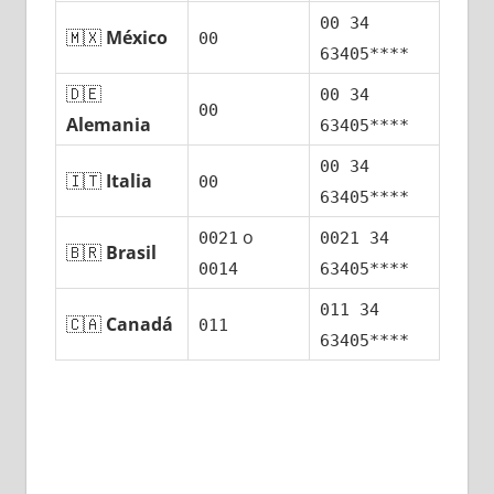
00 34
🇲🇽
México
00
63405****
🇩🇪
00 34
00
Alemania
63405****
00 34
🇮🇹
Italia
00
63405****
ο
0021
0021 34
🇧🇷
Brasil
0014
63405****
011 34
🇨🇦
Canadá
011
63405****