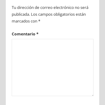
634230081
»
634230082
»
634230083
»
Tu dirección de correo electrónico no será
634230084
»
634230085
»
634230086
»
publicada.
Los campos obligatorios están
634230087
»
634230088
»
634230089
»
marcados con
*
634230090
»
634230091
»
634230092
»
634230093
»
634230094
»
634230095
»
Comentario
*
634230096
»
634230097
»
634230098
»
634230099
»
634230100
»
634230101
»
634230102
»
634230103
»
634230104
»
634230105
»
634230106
»
634230107
»
634230108
»
634230109
»
634230110
»
634230111
»
634230112
»
634230113
»
634230114
»
634230115
»
634230116
»
634230117
»
634230118
»
634230119
»
634230120
»
634230121
»
634230122
»
634230123
»
634230124
»
634230125
»
634230126
»
634230127
»
634230128
»