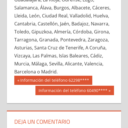
634230033
»
634230034
»
634230035
»
Salamanca, Álava, Burgos, Albacete, Cáceres,
634230036
»
634230037
»
634230038
»
Lleida, León, Ciudad Real, Valladolid, Huelva,
634230039
»
634230040
»
634230041
»
Cantabria, Castellón, Jaén, Badajoz, Navarra,
634230042
»
634230043
»
634230044
»
Toledo, Gipuzkoa, Almería, Córdoba, Girona,
634230045
»
634230046
»
634230047
»
Tarragona, Granada, Pontevedra, Zaragoza,
634230048
»
634230049
»
634230050
»
Asturias, Santa Cruz de Tenerife, A Coruña,
634230051
»
634230052
»
634230053
»
Vizcaya, Las Palmas, Islas Baleares, Cádiz,
634230054
»
634230055
»
634230056
»
Murcia, Málaga, Sevilla, Alicante, Valencia,
634230057
»
634230058
»
634230059
»
Barcelona o Madrid.
634230060
»
634230061
»
634230062
»
Navegación
63423
Entrada
Información del teléfono 62298****
634230063
»
634230064
»
634230065
»
anterior:
de
Siguiente
Información del teléfono 60490****
634230066
»
634230067
»
634230068
»
entrada:
entradas
634230069
»
634230070
»
634230071
»
634230072
»
634230073
»
634230074
»
634230075
»
634230076
»
634230077
»
DEJA UN COMENTARIO
634230078
»
634230079
»
634230080
»