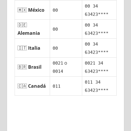
00 34
🇲🇽
México
00
63423****
🇩🇪
00 34
00
Alemania
63423****
00 34
🇮🇹
Italia
00
63423****
ο
0021
0021 34
🇧🇷
Brasil
0014
63423****
011 34
🇨🇦
Canadá
011
63423****