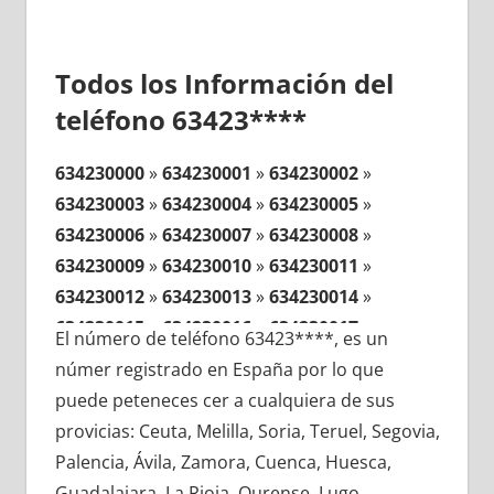
Todos los Información del
teléfono 63423****
634230000
»
634230001
»
634230002
»
634230003
»
634230004
»
634230005
»
634230006
»
634230007
»
634230008
»
634230009
»
634230010
»
634230011
»
634230012
»
634230013
»
634230014
»
634230015
»
634230016
»
634230017
»
El número de teléfono 63423****, es un
634230018
»
634230019
»
634230020
»
númer registrado en España por lo que
634230021
»
634230022
»
634230023
»
puede peteneces cer a cualquiera de sus
634230024
»
634230025
»
634230026
»
provicias: Ceuta, Melilla, Soria, Teruel, Segovia,
634230027
»
634230028
»
634230029
»
Palencia, Ávila, Zamora, Cuenca, Huesca,
634230030
»
634230031
»
634230032
»
Guadalajara, La Rioja, Ourense, Lugo,