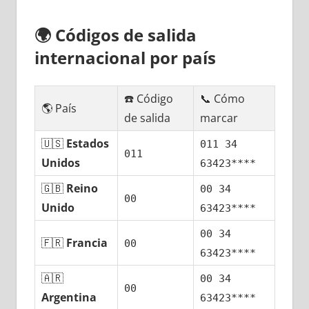
🌍
Códigos dе salida
internacional pοr país
☎️ Código
📞 Cómo
🌎 País
dе salida
marcar
🇺🇸
Estados
011 34
011
Unidos
63423****
🇬🇧
Reino
00 34
00
Unido
63423****
00 34
🇫🇷
Francia
00
63423****
🇦🇷
00 34
00
Argentina
63423****