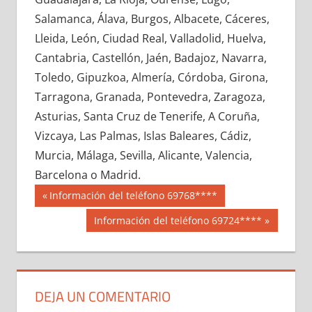
634280033
»
634280034
»
634280035
»
Salamanca, Álava, Burgos, Albacete, Cáceres,
634280036
»
634280037
»
634280038
»
Lleida, León, Ciudad Real, Valladolid, Huelva,
634280039
»
634280040
»
634280041
»
Cantabria, Castellón, Jaén, Badajoz, Navarra,
634280042
»
634280043
»
634280044
»
Toledo, Gipuzkoa, Almería, Córdoba, Girona,
634280045
»
634280046
»
634280047
»
Tarragona, Granada, Pontevedra, Zaragoza,
634280048
»
634280049
»
634280050
»
Asturias, Santa Cruz de Tenerife, A Coruña,
634280051
»
634280052
»
634280053
»
Vizcaya, Las Palmas, Islas Baleares, Cádiz,
634280054
»
634280055
»
634280056
»
Murcia, Málaga, Sevilla, Alicante, Valencia,
634280057
»
634280058
»
634280059
»
Barcelona o Madrid.
634280060
»
634280061
»
634280062
»
Navegación
63428
Entrada
Información del teléfono 69768****
634280063
»
634280064
»
634280065
»
anterior:
de
Siguiente
Información del teléfono 69724****
634280066
»
634280067
»
634280068
»
entrada:
entradas
634280069
»
634280070
»
634280071
»
634280072
»
634280073
»
634280074
»
634280075
»
634280076
»
634280077
»
DEJA UN COMENTARIO
634280078
»
634280079
»
634280080
»