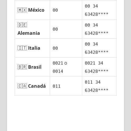
00 34
🇲🇽
México
00
63428****
🇩🇪
00 34
00
Alemania
63428****
00 34
🇮🇹
Italia
00
63428****
ο
0021
0021 34
🇧🇷
Brasil
0014
63428****
011 34
🇨🇦
Canadá
011
63428****