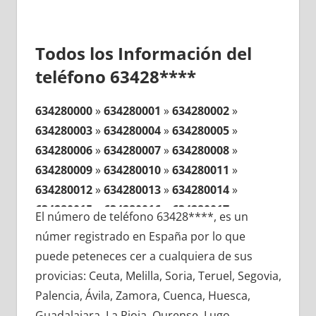
Todos los Información del
teléfono 63428****
634280000
»
634280001
»
634280002
»
634280003
»
634280004
»
634280005
»
634280006
»
634280007
»
634280008
»
634280009
»
634280010
»
634280011
»
634280012
»
634280013
»
634280014
»
634280015
»
634280016
»
634280017
»
El número de teléfono 63428****, es un
634280018
»
634280019
»
634280020
»
númer registrado en España por lo que
634280021
»
634280022
»
634280023
»
puede peteneces cer a cualquiera de sus
634280024
»
634280025
»
634280026
»
provicias: Ceuta, Melilla, Soria, Teruel, Segovia,
634280027
»
634280028
»
634280029
»
Palencia, Ávila, Zamora, Cuenca, Huesca,
634280030
»
634280031
»
634280032
»
Guadalajara, La Rioja, Ourense, Lugo,