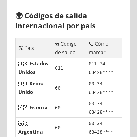
🌍
Códigos dе salida
internacional pοr país
☎️ Código
📞 Cómo
🌎 País
dе salida
marcar
🇺🇸
Estados
011 34
011
Unidos
63428****
🇬🇧
Reino
00 34
00
Unido
63428****
00 34
🇫🇷
Francia
00
63428****
🇦🇷
00 34
00
Argentina
63428****