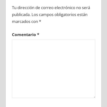
634280081
»
634280082
»
634280083
»
Tu dirección de correo electrónico no será
634280084
»
634280085
»
634280086
»
publicada.
Los campos obligatorios están
634280087
»
634280088
»
634280089
»
marcados con
*
634280090
»
634280091
»
634280092
»
634280093
»
634280094
»
634280095
»
Comentario
*
634280096
»
634280097
»
634280098
»
634280099
»
634280100
»
634280101
»
634280102
»
634280103
»
634280104
»
634280105
»
634280106
»
634280107
»
634280108
»
634280109
»
634280110
»
634280111
»
634280112
»
634280113
»
634280114
»
634280115
»
634280116
»
634280117
»
634280118
»
634280119
»
634280120
»
634280121
»
634280122
»
634280123
»
634280124
»
634280125
»
634280126
»
634280127
»
634280128
»