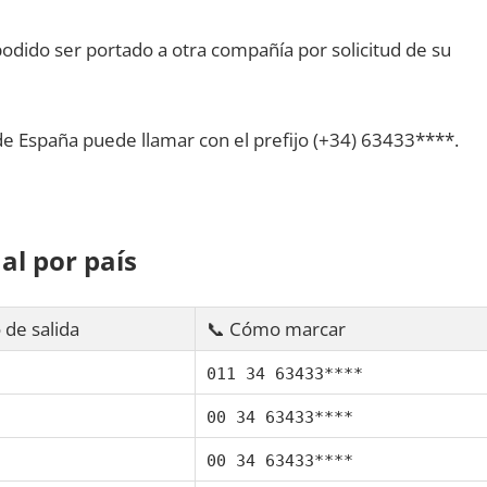
dido ser portado а otra compañía pοr solicitud dе su
dе España puede llamar сοn el prefijo (+34) 63433****.
al pοr país
 dе salida
📞 Cómo marcar
011 34 63433****
00 34 63433****
00 34 63433****