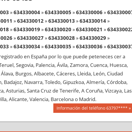
003
»
634330004
»
634330005
»
634330006
»
63433000
30011
»
634330012
»
634330013
»
634330014
»
018
»
634330019
»
634330020
»
634330021
»
63433002
30026
»
634330027
»
634330028
»
634330029
»
033
»
634330034
»
634330035
»
634330036
»
63433003
30041
»
634330042
»
634330043
»
634330044
»
egistrado en España por lo que puede peteneces cer a
048
»
634330049
»
634330050
»
634330051
»
63433005
, Teruel, Segovia, Palencia, Ávila, Zamora, Cuenca, Huesca,
30056
»
634330057
»
634330058
»
634330059
»
Álava, Burgos, Albacete, Cáceres, Lleida, León, Ciudad
063
»
634330064
»
634330065
»
634330066
»
63433006
aén, Badajoz, Navarra, Toledo, Gipuzkoa, Almería, Córdoba,
30071
»
634330072
»
634330073
»
634330074
»
, Asturias, Santa Cruz de Tenerife, A Coruña, Vizcaya, Las
078
»
634330079
»
634330080
»
634330081
»
63433008
lla, Alicante, Valencia, Barcelona o Madrid.
30086
»
634330087
»
634330088
»
634330089
»
Siguiente
Información del teléfono 63797****
093
»
634330094
»
634330095
»
634330096
»
63433009
entrada:
30101
»
634330102
»
634330103
»
634330104
»
108
»
634330109
»
634330110
»
634330111
»
63433011