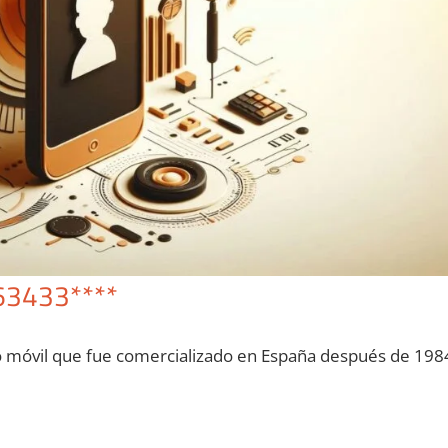
63433****
o móvil quе fue comercializado en España después dе 198