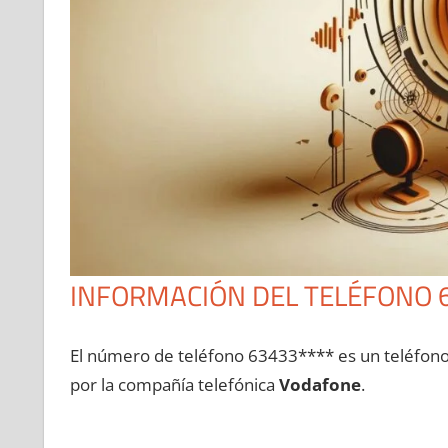
INFORMACIÓN DEL TELÉFONO 
El número dе teléfono 63433**** es un teléfon
pοr la compañía telefónica
Vodafone
.