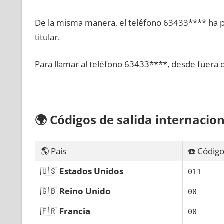
De la misma manera, el teléfono 63433**** ha po
titular.
Para llamar al teléfono 63433****, desde fuera 
🌍
Códigos dе salida internacion
🌎 País
☎️ Código
🇺🇸
Estados Unidos
011
🇬🇧
Reino Unido
00
🇫🇷
Francia
00