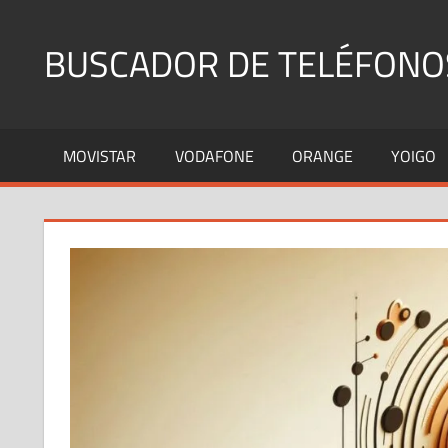
Saltar
al
BUSCADOR DE TELÉFONO
contenido
Identifica
Números
MOVISTAR
VODAFONE
ORANGE
YOIGO
Fijos
y
Móviles