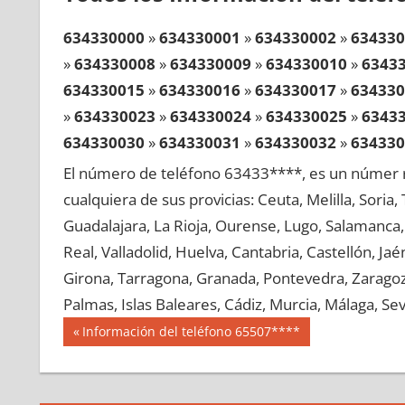
634330000
»
634330001
»
634330002
»
634330
»
634330008
»
634330009
»
634330010
»
6343
634330015
»
634330016
»
634330017
»
634330
»
634330023
»
634330024
»
634330025
»
6343
634330030
»
634330031
»
634330032
»
634330
»
634330038
»
634330039
»
634330040
»
6343
El número de teléfono 63433****, es un númer r
634330045
»
634330046
»
634330047
»
634330
cualquiera de sus provicias: Ceuta, Melilla, Soria
»
634330053
»
634330054
»
634330055
»
6343
Guadalajara, La Rioja, Ourense, Lugo, Salamanca, 
634330060
»
634330061
»
634330062
»
634330
Real, Valladolid, Huelva, Cantabria, Castellón, J
»
634330068
»
634330069
»
634330070
»
6343
Girona, Tarragona, Granada, Pontevedra, Zaragoza
634330075
»
634330076
»
634330077
»
634330
Palmas, Islas Baleares, Cádiz, Murcia, Málaga, Sevi
»
634330083
»
634330084
»
634330085
»
6343
Navegación
63433
Entrada
Información del teléfono 65507****
634330090
»
634330091
»
634330092
»
634330
anterior:
de
»
634330098
»
634330099
»
634330100
»
6343
entradas
634330105
»
634330106
»
634330107
»
634330