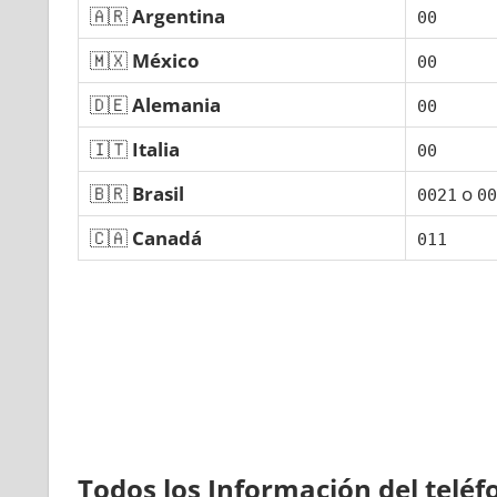
🇦🇷
Argentina
00
🇲🇽
México
00
🇩🇪
Alemania
00
🇮🇹
Italia
00
🇧🇷
Brasil
ο
0021
00
🇨🇦
Canadá
011
Todos los Información del telé