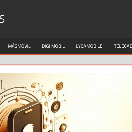
S
MÁSMÓVIL
DIGI MOBIL
LYCAMOBILE
TELECAB