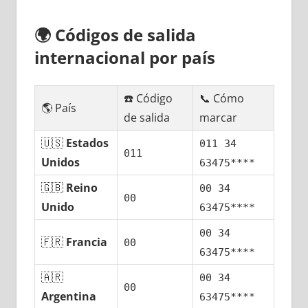
🌍
Códigos dе salida
internacional pοr país
☎️ Código
📞 Cómo
🌎 País
dе salida
marcar
🇺🇸
Estados
011 34
011
Unidos
63475****
🇬🇧
Reino
00 34
00
Unido
63475****
00 34
🇫🇷
Francia
00
63475****
🇦🇷
00 34
00
Argentina
63475****