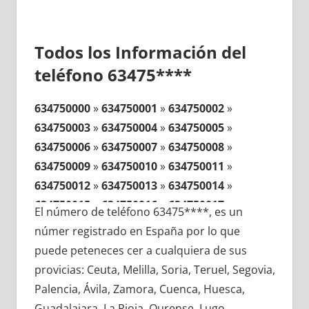
Todos los Información del
teléfono 63475****
634750000
»
634750001
»
634750002
»
634750003
»
634750004
»
634750005
»
634750006
»
634750007
»
634750008
»
634750009
»
634750010
»
634750011
»
634750012
»
634750013
»
634750014
»
634750015
»
634750016
»
634750017
»
El número de teléfono 63475****, es un
634750018
»
634750019
»
634750020
»
númer registrado en España por lo que
634750021
»
634750022
»
634750023
»
puede peteneces cer a cualquiera de sus
634750024
»
634750025
»
634750026
»
provicias: Ceuta, Melilla, Soria, Teruel, Segovia,
634750027
»
634750028
»
634750029
»
Palencia, Ávila, Zamora, Cuenca, Huesca,
634750030
»
634750031
»
634750032
»
Guadalajara, La Rioja, Ourense, Lugo,