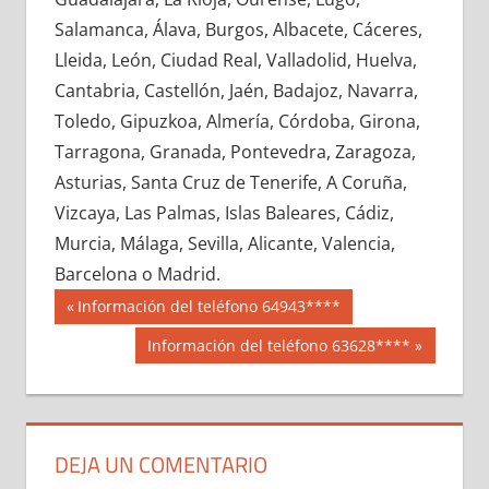
634750033
»
634750034
»
634750035
»
Salamanca, Álava, Burgos, Albacete, Cáceres,
634750036
»
634750037
»
634750038
»
Lleida, León, Ciudad Real, Valladolid, Huelva,
634750039
»
634750040
»
634750041
»
Cantabria, Castellón, Jaén, Badajoz, Navarra,
634750042
»
634750043
»
634750044
»
Toledo, Gipuzkoa, Almería, Córdoba, Girona,
634750045
»
634750046
»
634750047
»
Tarragona, Granada, Pontevedra, Zaragoza,
634750048
»
634750049
»
634750050
»
Asturias, Santa Cruz de Tenerife, A Coruña,
634750051
»
634750052
»
634750053
»
Vizcaya, Las Palmas, Islas Baleares, Cádiz,
634750054
»
634750055
»
634750056
»
Murcia, Málaga, Sevilla, Alicante, Valencia,
634750057
»
634750058
»
634750059
»
Barcelona o Madrid.
634750060
»
634750061
»
634750062
»
Navegación
63475
Entrada
Información del teléfono 64943****
634750063
»
634750064
»
634750065
»
anterior:
de
Siguiente
Información del teléfono 63628****
634750066
»
634750067
»
634750068
»
entrada:
entradas
634750069
»
634750070
»
634750071
»
634750072
»
634750073
»
634750074
»
634750075
»
634750076
»
634750077
»
DEJA UN COMENTARIO
634750078
»
634750079
»
634750080
»