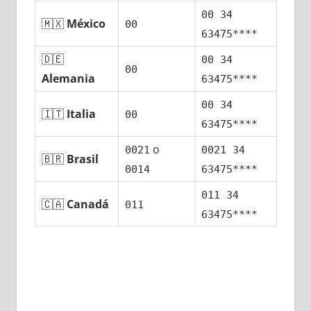
00 34
🇲🇽
México
00
63475****
🇩🇪
00 34
00
Alemania
63475****
00 34
🇮🇹
Italia
00
63475****
ο
0021
0021 34
🇧🇷
Brasil
0014
63475****
011 34
🇨🇦
Canadá
011
63475****