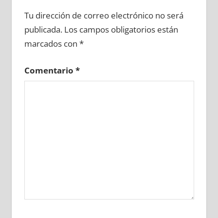
634750081
»
634750082
»
634750083
»
Tu dirección de correo electrónico no será
634750084
»
634750085
»
634750086
»
publicada.
Los campos obligatorios están
634750087
»
634750088
»
634750089
»
marcados con
*
634750090
»
634750091
»
634750092
»
634750093
»
634750094
»
634750095
»
Comentario
*
634750096
»
634750097
»
634750098
»
634750099
»
634750100
»
634750101
»
634750102
»
634750103
»
634750104
»
634750105
»
634750106
»
634750107
»
634750108
»
634750109
»
634750110
»
634750111
»
634750112
»
634750113
»
634750114
»
634750115
»
634750116
»
634750117
»
634750118
»
634750119
»
634750120
»
634750121
»
634750122
»
634750123
»
634750124
»
634750125
»
634750126
»
634750127
»
634750128
»