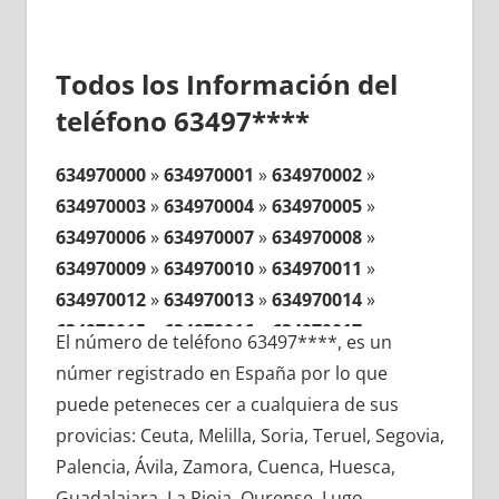
Todos los Información del
teléfono 63497****
634970000
»
634970001
»
634970002
»
634970003
»
634970004
»
634970005
»
634970006
»
634970007
»
634970008
»
634970009
»
634970010
»
634970011
»
634970012
»
634970013
»
634970014
»
634970015
»
634970016
»
634970017
»
El número de teléfono 63497****, es un
634970018
»
634970019
»
634970020
»
númer registrado en España por lo que
634970021
»
634970022
»
634970023
»
puede peteneces cer a cualquiera de sus
634970024
»
634970025
»
634970026
»
provicias: Ceuta, Melilla, Soria, Teruel, Segovia,
634970027
»
634970028
»
634970029
»
Palencia, Ávila, Zamora, Cuenca, Huesca,
634970030
»
634970031
»
634970032
»
Guadalajara, La Rioja, Ourense, Lugo,