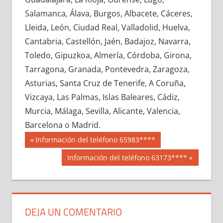
634970033
»
634970034
»
634970035
»
Salamanca, Álava, Burgos, Albacete, Cáceres,
634970036
»
634970037
»
634970038
»
Lleida, León, Ciudad Real, Valladolid, Huelva,
634970039
»
634970040
»
634970041
»
Cantabria, Castellón, Jaén, Badajoz, Navarra,
634970042
»
634970043
»
634970044
»
Toledo, Gipuzkoa, Almería, Córdoba, Girona,
634970045
»
634970046
»
634970047
»
Tarragona, Granada, Pontevedra, Zaragoza,
634970048
»
634970049
»
634970050
»
Asturias, Santa Cruz de Tenerife, A Coruña,
634970051
»
634970052
»
634970053
»
Vizcaya, Las Palmas, Islas Baleares, Cádiz,
634970054
»
634970055
»
634970056
»
Murcia, Málaga, Sevilla, Alicante, Valencia,
634970057
»
634970058
»
634970059
»
Barcelona o Madrid.
634970060
»
634970061
»
634970062
»
Navegación
63497
Entrada
Información del teléfono 65983****
634970063
»
634970064
»
634970065
»
anterior:
de
Siguiente
Información del teléfono 63173****
634970066
»
634970067
»
634970068
»
entrada:
entradas
634970069
»
634970070
»
634970071
»
634970072
»
634970073
»
634970074
»
634970075
»
634970076
»
634970077
»
DEJA UN COMENTARIO
634970078
»
634970079
»
634970080
»