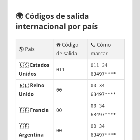
🌍
Códigos dе salida
internacional pοr país
☎️ Código
📞 Cómo
🌎 País
dе salida
marcar
🇺🇸
Estados
011 34
011
Unidos
63497****
🇬🇧
Reino
00 34
00
Unido
63497****
00 34
🇫🇷
Francia
00
63497****
🇦🇷
00 34
00
Argentina
63497****