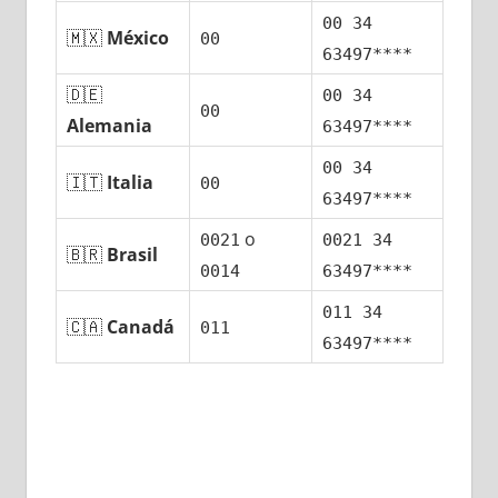
00 34
🇲🇽
México
00
63497****
🇩🇪
00 34
00
Alemania
63497****
00 34
🇮🇹
Italia
00
63497****
ο
0021
0021 34
🇧🇷
Brasil
0014
63497****
011 34
🇨🇦
Canadá
011
63497****