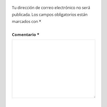
634970081
»
634970082
»
634970083
»
Tu dirección de correo electrónico no será
634970084
»
634970085
»
634970086
»
publicada.
Los campos obligatorios están
634970087
»
634970088
»
634970089
»
marcados con
*
634970090
»
634970091
»
634970092
»
634970093
»
634970094
»
634970095
»
Comentario
*
634970096
»
634970097
»
634970098
»
634970099
»
634970100
»
634970101
»
634970102
»
634970103
»
634970104
»
634970105
»
634970106
»
634970107
»
634970108
»
634970109
»
634970110
»
634970111
»
634970112
»
634970113
»
634970114
»
634970115
»
634970116
»
634970117
»
634970118
»
634970119
»
634970120
»
634970121
»
634970122
»
634970123
»
634970124
»
634970125
»
634970126
»
634970127
»
634970128
»