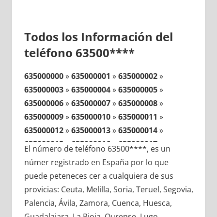
Todos los Información del
teléfono 63500****
635000000
»
635000001
»
635000002
»
635000003
»
635000004
»
635000005
»
635000006
»
635000007
»
635000008
»
635000009
»
635000010
»
635000011
»
635000012
»
635000013
»
635000014
»
635000015
»
635000016
»
635000017
»
El número de teléfono 63500****, es un
635000018
»
635000019
»
635000020
»
númer registrado en España por lo que
635000021
»
635000022
»
635000023
»
puede peteneces cer a cualquiera de sus
635000024
»
635000025
»
635000026
»
provicias: Ceuta, Melilla, Soria, Teruel, Segovia,
635000027
»
635000028
»
635000029
»
Palencia, Ávila, Zamora, Cuenca, Huesca,
635000030
»
635000031
»
635000032
»
Guadalajara, La Rioja, Ourense, Lugo,