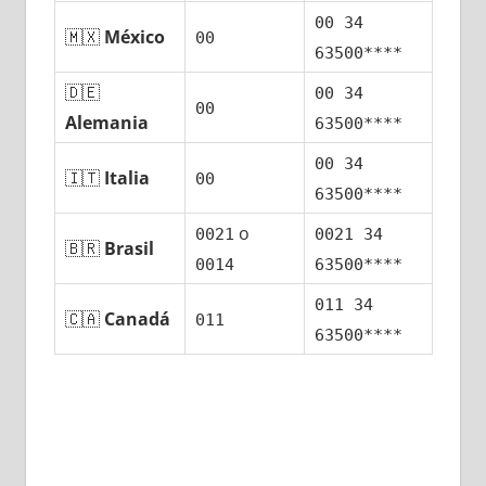
00 34
🇲🇽
México
00
63500****
🇩🇪
00 34
00
Alemania
63500****
00 34
🇮🇹
Italia
00
63500****
ο
0021
0021 34
🇧🇷
Brasil
0014
63500****
011 34
🇨🇦
Canadá
011
63500****