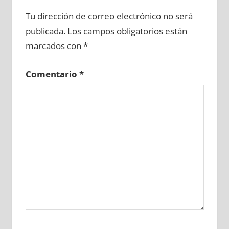
635000081
»
635000082
»
635000083
»
Tu dirección de correo electrónico no será
635000084
»
635000085
»
635000086
»
publicada.
Los campos obligatorios están
635000087
»
635000088
»
635000089
»
marcados con
*
635000090
»
635000091
»
635000092
»
635000093
»
635000094
»
635000095
»
Comentario
*
635000096
»
635000097
»
635000098
»
635000099
»
635000100
»
635000101
»
635000102
»
635000103
»
635000104
»
635000105
»
635000106
»
635000107
»
635000108
»
635000109
»
635000110
»
635000111
»
635000112
»
635000113
»
635000114
»
635000115
»
635000116
»
635000117
»
635000118
»
635000119
»
635000120
»
635000121
»
635000122
»
635000123
»
635000124
»
635000125
»
635000126
»
635000127
»
635000128
»