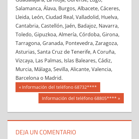
635000033
»
635000034
»
635000035
»
Salamanca, Álava, Burgos, Albacete, Cáceres,
635000036
»
635000037
»
635000038
»
Lleida, León, Ciudad Real, Valladolid, Huelva,
635000039
»
635000040
»
635000041
»
Cantabria, Castellón, Jaén, Badajoz, Navarra,
635000042
»
635000043
»
635000044
»
Toledo, Gipuzkoa, Almería, Córdoba, Girona,
635000045
»
635000046
»
635000047
»
Tarragona, Granada, Pontevedra, Zaragoza,
635000048
»
635000049
»
635000050
»
Asturias, Santa Cruz de Tenerife, A Coruña,
635000051
»
635000052
»
635000053
»
Vizcaya, Las Palmas, Islas Baleares, Cádiz,
635000054
»
635000055
»
635000056
»
Murcia, Málaga, Sevilla, Alicante, Valencia,
635000057
»
635000058
»
635000059
»
Barcelona o Madrid.
635000060
»
635000061
»
635000062
»
Navegación
63500
Entrada
Información del teléfono 68732****
635000063
»
635000064
»
635000065
»
anterior:
de
Siguiente
Información del teléfono 68805****
635000066
»
635000067
»
635000068
»
entrada:
entradas
635000069
»
635000070
»
635000071
»
635000072
»
635000073
»
635000074
»
635000075
»
635000076
»
635000077
»
DEJA UN COMENTARIO
635000078
»
635000079
»
635000080
»