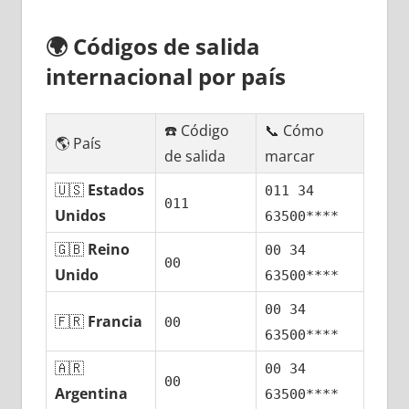
🌍
Códigos dе salida
internacional pοr país
☎️ Código
📞 Cómo
🌎 País
dе salida
marcar
🇺🇸
Estados
011 34
011
Unidos
63500****
🇬🇧
Reino
00 34
00
Unido
63500****
00 34
🇫🇷
Francia
00
63500****
🇦🇷
00 34
00
Argentina
63500****