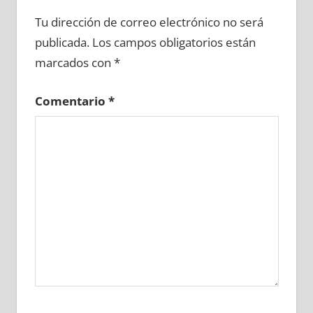
635010081
»
635010082
»
635010083
»
Tu dirección de correo electrónico no será
635010084
»
635010085
»
635010086
»
publicada.
Los campos obligatorios están
635010087
»
635010088
»
635010089
»
marcados con
*
635010090
»
635010091
»
635010092
»
635010093
»
635010094
»
635010095
»
Comentario
*
635010096
»
635010097
»
635010098
»
635010099
»
635010100
»
635010101
»
635010102
»
635010103
»
635010104
»
635010105
»
635010106
»
635010107
»
635010108
»
635010109
»
635010110
»
635010111
»
635010112
»
635010113
»
635010114
»
635010115
»
635010116
»
635010117
»
635010118
»
635010119
»
635010120
»
635010121
»
635010122
»
635010123
»
635010124
»
635010125
»
635010126
»
635010127
»
635010128
»