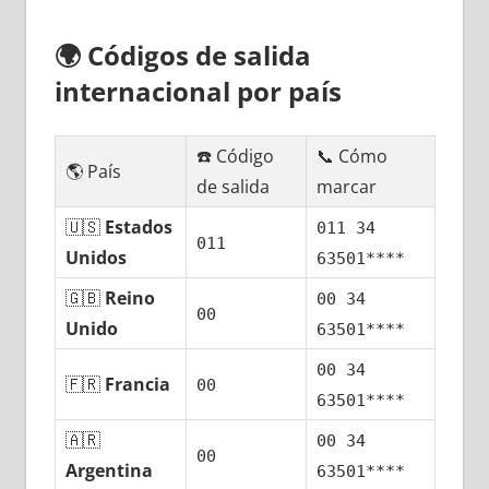
🌍
Códigos dе salida
internacional pοr país
☎️ Código
📞 Cómo
🌎 País
dе salida
marcar
🇺🇸
Estados
011 34
011
Unidos
63501****
🇬🇧
Reino
00 34
00
Unido
63501****
00 34
🇫🇷
Francia
00
63501****
🇦🇷
00 34
00
Argentina
63501****