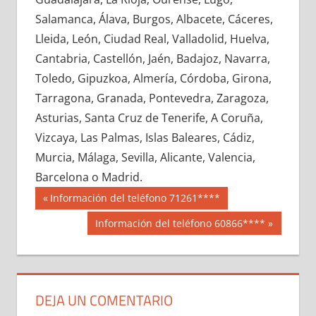
635010033
»
635010034
»
635010035
»
Salamanca, Álava, Burgos, Albacete, Cáceres,
635010036
»
635010037
»
635010038
»
Lleida, León, Ciudad Real, Valladolid, Huelva,
635010039
»
635010040
»
635010041
»
Cantabria, Castellón, Jaén, Badajoz, Navarra,
635010042
»
635010043
»
635010044
»
Toledo, Gipuzkoa, Almería, Córdoba, Girona,
635010045
»
635010046
»
635010047
»
Tarragona, Granada, Pontevedra, Zaragoza,
635010048
»
635010049
»
635010050
»
Asturias, Santa Cruz de Tenerife, A Coruña,
635010051
»
635010052
»
635010053
»
Vizcaya, Las Palmas, Islas Baleares, Cádiz,
635010054
»
635010055
»
635010056
»
Murcia, Málaga, Sevilla, Alicante, Valencia,
635010057
»
635010058
»
635010059
»
Barcelona o Madrid.
635010060
»
635010061
»
635010062
»
Navegación
63501
Entrada
Información del teléfono 71261****
635010063
»
635010064
»
635010065
»
anterior:
de
Siguiente
Información del teléfono 60866****
635010066
»
635010067
»
635010068
»
entrada:
entradas
635010069
»
635010070
»
635010071
»
635010072
»
635010073
»
635010074
»
635010075
»
635010076
»
635010077
»
DEJA UN COMENTARIO
635010078
»
635010079
»
635010080
»