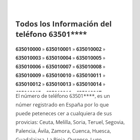
Todos los Información del
teléfono 63501****
635010000
»
635010001
»
635010002
»
635010003
»
635010004
»
635010005
»
635010006
»
635010007
»
635010008
»
635010009
»
635010010
»
635010011
»
635010012
»
635010013
»
635010014
»
635010015
»
635010016
»
635010017
»
El número de teléfono 63501****, es un
635010018
»
635010019
»
635010020
»
númer registrado en España por lo que
635010021
»
635010022
»
635010023
»
puede peteneces cer a cualquiera de sus
635010024
»
635010025
»
635010026
»
provicias: Ceuta, Melilla, Soria, Teruel, Segovia,
635010027
»
635010028
»
635010029
»
Palencia, Ávila, Zamora, Cuenca, Huesca,
635010030
»
635010031
»
635010032
»
Guadalajara, La Rioja, Ourense, Lugo,