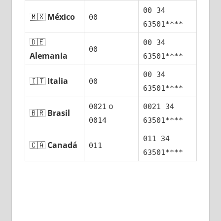
00 34
🇲🇽
México
00
63501****
🇩🇪
00 34
00
Alemania
63501****
00 34
🇮🇹
Italia
00
63501****
ο
0021
0021 34
🇧🇷
Brasil
0014
63501****
011 34
🇨🇦
Canadá
011
63501****