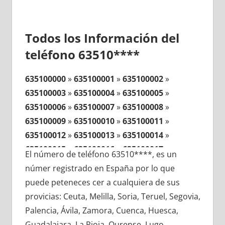
Todos los Información del
teléfono 63510****
635100000
»
635100001
»
635100002
»
635100003
»
635100004
»
635100005
»
635100006
»
635100007
»
635100008
»
635100009
»
635100010
»
635100011
»
635100012
»
635100013
»
635100014
»
635100015
»
635100016
»
635100017
»
El número de teléfono 63510****, es un
635100018
»
635100019
»
635100020
»
númer registrado en España por lo que
635100021
»
635100022
»
635100023
»
puede peteneces cer a cualquiera de sus
635100024
»
635100025
»
635100026
»
provicias: Ceuta, Melilla, Soria, Teruel, Segovia,
635100027
»
635100028
»
635100029
»
Palencia, Ávila, Zamora, Cuenca, Huesca,
635100030
»
635100031
»
635100032
»
Guadalajara, La Rioja, Ourense, Lugo,