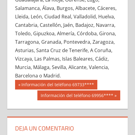
635100033
»
635100034
»
635100035
»
Salamanca, Álava, Burgos, Albacete, Cáceres,
635100036
»
635100037
»
635100038
»
Lleida, León, Ciudad Real, Valladolid, Huelva,
635100039
»
635100040
»
635100041
»
Cantabria, Castellón, Jaén, Badajoz, Navarra,
635100042
»
635100043
»
635100044
»
Toledo, Gipuzkoa, Almería, Córdoba, Girona,
635100045
»
635100046
»
635100047
»
Tarragona, Granada, Pontevedra, Zaragoza,
635100048
»
635100049
»
635100050
»
Asturias, Santa Cruz de Tenerife, A Coruña,
635100051
»
635100052
»
635100053
»
Vizcaya, Las Palmas, Islas Baleares, Cádiz,
635100054
»
635100055
»
635100056
»
Murcia, Málaga, Sevilla, Alicante, Valencia,
635100057
»
635100058
»
635100059
»
Barcelona o Madrid.
635100060
»
635100061
»
635100062
»
Navegación
63510
Entrada
Información del teléfono 69733****
635100063
»
635100064
»
635100065
»
anterior:
de
Siguiente
Información del teléfono 69956****
635100066
»
635100067
»
635100068
»
entrada:
entradas
635100069
»
635100070
»
635100071
»
635100072
»
635100073
»
635100074
»
635100075
»
635100076
»
635100077
»
DEJA UN COMENTARIO
635100078
»
635100079
»
635100080
»