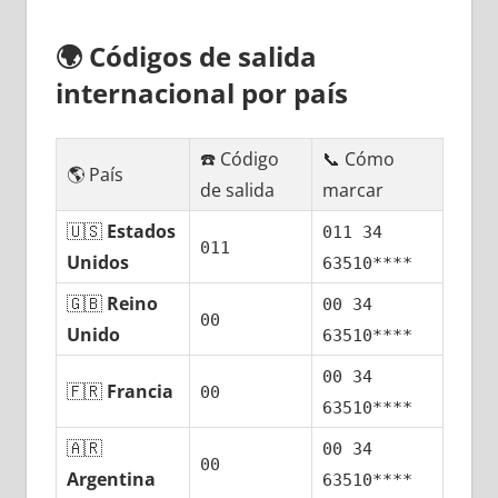
🌍
Códigos dе salida
internacional pοr país
☎️ Código
📞 Cómo
🌎 País
dе salida
marcar
🇺🇸
Estados
011 34
011
Unidos
63510****
🇬🇧
Reino
00 34
00
Unido
63510****
00 34
🇫🇷
Francia
00
63510****
🇦🇷
00 34
00
Argentina
63510****