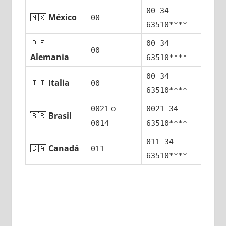
00 34
🇲🇽
México
00
63510****
🇩🇪
00 34
00
Alemania
63510****
00 34
🇮🇹
Italia
00
63510****
ο
0021
0021 34
🇧🇷
Brasil
0014
63510****
011 34
🇨🇦
Canadá
011
63510****