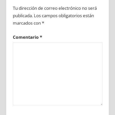
635100081
»
635100082
»
635100083
»
Tu dirección de correo electrónico no será
635100084
»
635100085
»
635100086
»
publicada.
Los campos obligatorios están
635100087
»
635100088
»
635100089
»
marcados con
*
635100090
»
635100091
»
635100092
»
635100093
»
635100094
»
635100095
»
Comentario
*
635100096
»
635100097
»
635100098
»
635100099
»
635100100
»
635100101
»
635100102
»
635100103
»
635100104
»
635100105
»
635100106
»
635100107
»
635100108
»
635100109
»
635100110
»
635100111
»
635100112
»
635100113
»
635100114
»
635100115
»
635100116
»
635100117
»
635100118
»
635100119
»
635100120
»
635100121
»
635100122
»
635100123
»
635100124
»
635100125
»
635100126
»
635100127
»
635100128
»