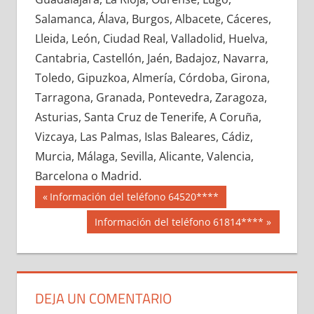
635300033
»
635300034
»
635300035
»
Salamanca, Álava, Burgos, Albacete, Cáceres,
635300036
»
635300037
»
635300038
»
Lleida, León, Ciudad Real, Valladolid, Huelva,
635300039
»
635300040
»
635300041
»
Cantabria, Castellón, Jaén, Badajoz, Navarra,
635300042
»
635300043
»
635300044
»
Toledo, Gipuzkoa, Almería, Córdoba, Girona,
635300045
»
635300046
»
635300047
»
Tarragona, Granada, Pontevedra, Zaragoza,
635300048
»
635300049
»
635300050
»
Asturias, Santa Cruz de Tenerife, A Coruña,
635300051
»
635300052
»
635300053
»
Vizcaya, Las Palmas, Islas Baleares, Cádiz,
635300054
»
635300055
»
635300056
»
Murcia, Málaga, Sevilla, Alicante, Valencia,
635300057
»
635300058
»
635300059
»
Barcelona o Madrid.
635300060
»
635300061
»
635300062
»
Navegación
63530
Entrada
Información del teléfono 64520****
635300063
»
635300064
»
635300065
»
anterior:
de
Siguiente
Información del teléfono 61814****
635300066
»
635300067
»
635300068
»
entrada:
entradas
635300069
»
635300070
»
635300071
»
635300072
»
635300073
»
635300074
»
635300075
»
635300076
»
635300077
»
DEJA UN COMENTARIO
635300078
»
635300079
»
635300080
»