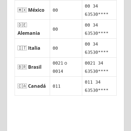
00 34
🇲🇽
México
00
63530****
🇩🇪
00 34
00
Alemania
63530****
00 34
🇮🇹
Italia
00
63530****
ο
0021
0021 34
🇧🇷
Brasil
0014
63530****
011 34
🇨🇦
Canadá
011
63530****