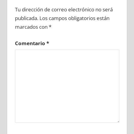
635300081
»
635300082
»
635300083
»
Tu dirección de correo electrónico no será
635300084
»
635300085
»
635300086
»
publicada.
Los campos obligatorios están
635300087
»
635300088
»
635300089
»
marcados con
*
635300090
»
635300091
»
635300092
»
635300093
»
635300094
»
635300095
»
Comentario
*
635300096
»
635300097
»
635300098
»
635300099
»
635300100
»
635300101
»
635300102
»
635300103
»
635300104
»
635300105
»
635300106
»
635300107
»
635300108
»
635300109
»
635300110
»
635300111
»
635300112
»
635300113
»
635300114
»
635300115
»
635300116
»
635300117
»
635300118
»
635300119
»
635300120
»
635300121
»
635300122
»
635300123
»
635300124
»
635300125
»
635300126
»
635300127
»
635300128
»