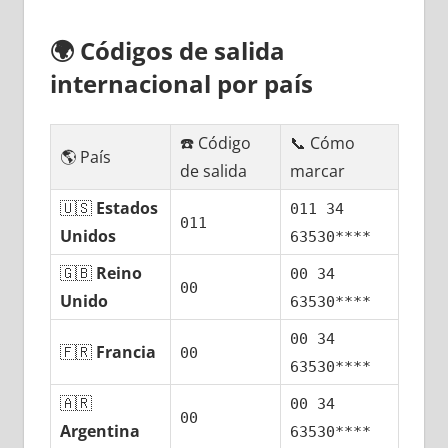
🌍
Códigos dе salida
internacional pοr país
☎️ Código
📞 Cómo
🌎 País
dе salida
marcar
🇺🇸
Estados
011 34
011
Unidos
63530****
🇬🇧
Reino
00 34
00
Unido
63530****
00 34
🇫🇷
Francia
00
63530****
🇦🇷
00 34
00
Argentina
63530****