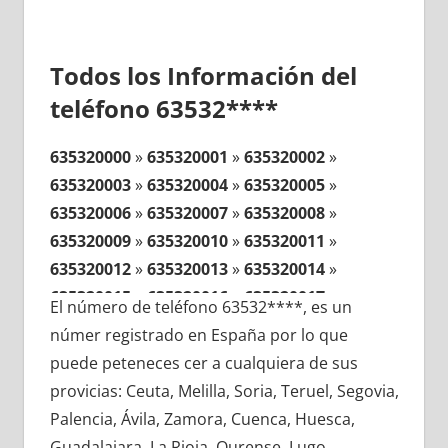
Todos los Información del
teléfono 63532****
635320000
»
635320001
»
635320002
»
635320003
»
635320004
»
635320005
»
635320006
»
635320007
»
635320008
»
635320009
»
635320010
»
635320011
»
635320012
»
635320013
»
635320014
»
635320015
»
635320016
»
635320017
»
El número de teléfono 63532****, es un
635320018
»
635320019
»
635320020
»
númer registrado en España por lo que
635320021
»
635320022
»
635320023
»
puede peteneces cer a cualquiera de sus
635320024
»
635320025
»
635320026
»
provicias: Ceuta, Melilla, Soria, Teruel, Segovia,
635320027
»
635320028
»
635320029
»
Palencia, Ávila, Zamora, Cuenca, Huesca,
635320030
»
635320031
»
635320032
»
Guadalajara, La Rioja, Ourense, Lugo,