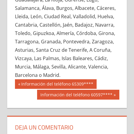
635320033
»
635320034
»
635320035
»
Salamanca, Álava, Burgos, Albacete, Cáceres,
635320036
»
635320037
»
635320038
»
Lleida, León, Ciudad Real, Valladolid, Huelva,
635320039
»
635320040
»
635320041
»
Cantabria, Castellón, Jaén, Badajoz, Navarra,
635320042
»
635320043
»
635320044
»
Toledo, Gipuzkoa, Almería, Córdoba, Girona,
635320045
»
635320046
»
635320047
»
Tarragona, Granada, Pontevedra, Zaragoza,
635320048
»
635320049
»
635320050
»
Asturias, Santa Cruz de Tenerife, A Coruña,
635320051
»
635320052
»
635320053
»
Vizcaya, Las Palmas, Islas Baleares, Cádiz,
635320054
»
635320055
»
635320056
»
Murcia, Málaga, Sevilla, Alicante, Valencia,
635320057
»
635320058
»
635320059
»
Barcelona o Madrid.
635320060
»
635320061
»
635320062
»
Navegación
63532
Entrada
Información del teléfono 65309****
635320063
»
635320064
»
635320065
»
anterior:
de
Siguiente
Información del teléfono 60597****
635320066
»
635320067
»
635320068
»
entrada:
entradas
635320069
»
635320070
»
635320071
»
635320072
»
635320073
»
635320074
»
635320075
»
635320076
»
635320077
»
DEJA UN COMENTARIO
635320078
»
635320079
»
635320080
»