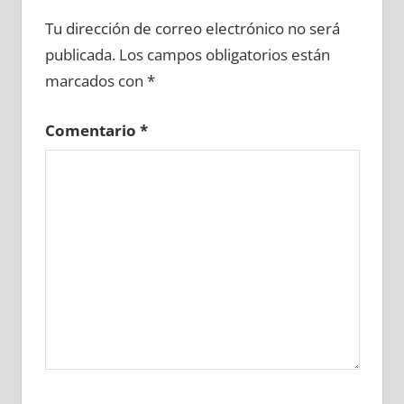
635320081
»
635320082
»
635320083
»
Tu dirección de correo electrónico no será
635320084
»
635320085
»
635320086
»
publicada.
Los campos obligatorios están
635320087
»
635320088
»
635320089
»
marcados con
*
635320090
»
635320091
»
635320092
»
635320093
»
635320094
»
635320095
»
Comentario
*
635320096
»
635320097
»
635320098
»
635320099
»
635320100
»
635320101
»
635320102
»
635320103
»
635320104
»
635320105
»
635320106
»
635320107
»
635320108
»
635320109
»
635320110
»
635320111
»
635320112
»
635320113
»
635320114
»
635320115
»
635320116
»
635320117
»
635320118
»
635320119
»
635320120
»
635320121
»
635320122
»
635320123
»
635320124
»
635320125
»
635320126
»
635320127
»
635320128
»