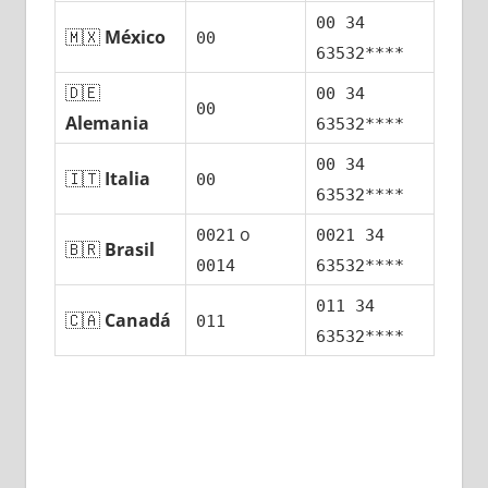
00 34
🇲🇽
México
00
63532****
🇩🇪
00 34
00
Alemania
63532****
00 34
🇮🇹
Italia
00
63532****
ο
0021
0021 34
🇧🇷
Brasil
0014
63532****
011 34
🇨🇦
Canadá
011
63532****