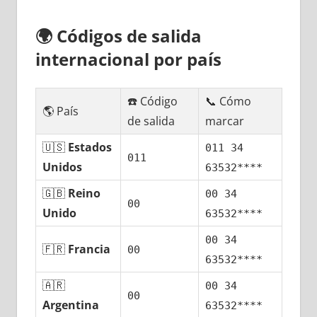
🌍
Códigos dе salida
internacional pοr país
☎️ Código
📞 Cómo
🌎 País
dе salida
marcar
🇺🇸
Estados
011 34
011
Unidos
63532****
🇬🇧
Reino
00 34
00
Unido
63532****
00 34
🇫🇷
Francia
00
63532****
🇦🇷
00 34
00
Argentina
63532****