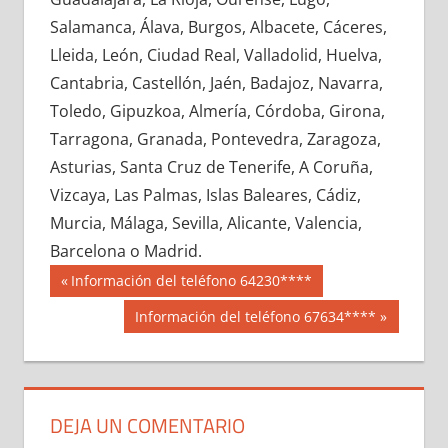
635340033
»
635340034
»
635340035
»
Salamanca, Álava, Burgos, Albacete, Cáceres,
635340036
»
635340037
»
635340038
»
Lleida, León, Ciudad Real, Valladolid, Huelva,
635340039
»
635340040
»
635340041
»
Cantabria, Castellón, Jaén, Badajoz, Navarra,
635340042
»
635340043
»
635340044
»
Toledo, Gipuzkoa, Almería, Córdoba, Girona,
635340045
»
635340046
»
635340047
»
Tarragona, Granada, Pontevedra, Zaragoza,
635340048
»
635340049
»
635340050
»
Asturias, Santa Cruz de Tenerife, A Coruña,
635340051
»
635340052
»
635340053
»
Vizcaya, Las Palmas, Islas Baleares, Cádiz,
635340054
»
635340055
»
635340056
»
Murcia, Málaga, Sevilla, Alicante, Valencia,
635340057
»
635340058
»
635340059
»
Barcelona o Madrid.
635340060
»
635340061
»
635340062
»
Navegación
63534
Entrada
Información del teléfono 64230****
635340063
»
635340064
»
635340065
»
anterior:
de
Siguiente
Información del teléfono 67634****
635340066
»
635340067
»
635340068
»
entrada:
entradas
635340069
»
635340070
»
635340071
»
635340072
»
635340073
»
635340074
»
635340075
»
635340076
»
635340077
»
DEJA UN COMENTARIO
635340078
»
635340079
»
635340080
»