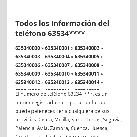
Todos los Información del
teléfono 63534****
635340000
»
635340001
»
635340002
»
635340003
»
635340004
»
635340005
»
635340006
»
635340007
»
635340008
»
635340009
»
635340010
»
635340011
»
635340012
»
635340013
»
635340014
»
635340015
»
635340016
»
635340017
»
El número de teléfono 63534****, es un
635340018
»
635340019
»
635340020
»
númer registrado en España por lo que
635340021
»
635340022
»
635340023
»
puede peteneces cer a cualquiera de sus
635340024
»
635340025
»
635340026
»
provicias: Ceuta, Melilla, Soria, Teruel, Segovia,
635340027
»
635340028
»
635340029
»
Palencia, Ávila, Zamora, Cuenca, Huesca,
635340030
»
635340031
»
635340032
»
Guadalajara, La Rioja, Ourense, Lugo,