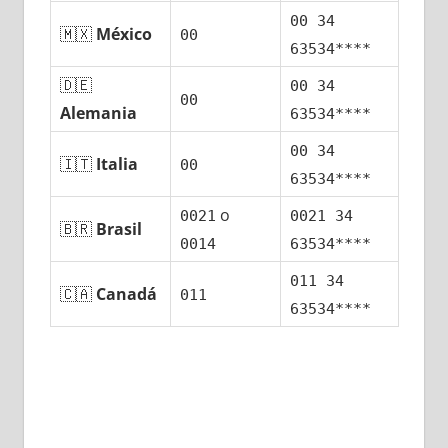
00 34
🇲🇽
México
00
63534****
🇩🇪
00 34
00
Alemania
63534****
00 34
🇮🇹
Italia
00
63534****
ο
0021
0021 34
🇧🇷
Brasil
0014
63534****
011 34
🇨🇦
Canadá
011
63534****