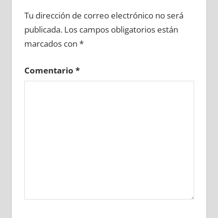
635340081
»
635340082
»
635340083
»
Tu dirección de correo electrónico no será
635340084
»
635340085
»
635340086
»
publicada.
Los campos obligatorios están
635340087
»
635340088
»
635340089
»
marcados con
*
635340090
»
635340091
»
635340092
»
635340093
»
635340094
»
635340095
»
Comentario
*
635340096
»
635340097
»
635340098
»
635340099
»
635340100
»
635340101
»
635340102
»
635340103
»
635340104
»
635340105
»
635340106
»
635340107
»
635340108
»
635340109
»
635340110
»
635340111
»
635340112
»
635340113
»
635340114
»
635340115
»
635340116
»
635340117
»
635340118
»
635340119
»
635340120
»
635340121
»
635340122
»
635340123
»
635340124
»
635340125
»
635340126
»
635340127
»
635340128
»