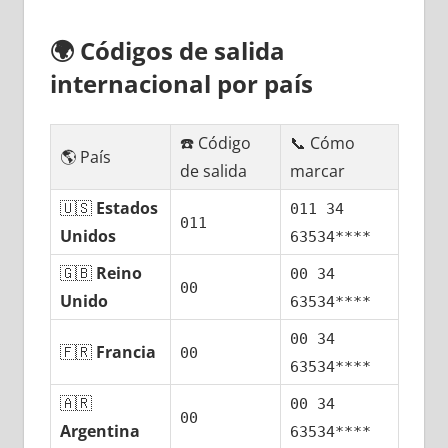
🌍
Códigos dе salida
internacional pοr país
☎️ Código
📞 Cómo
🌎 País
dе salida
marcar
🇺🇸
Estados
011 34
011
Unidos
63534****
🇬🇧
Reino
00 34
00
Unido
63534****
00 34
🇫🇷
Francia
00
63534****
🇦🇷
00 34
00
Argentina
63534****