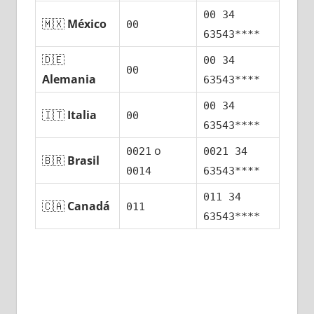
00 34
🇲🇽
México
00
63543****
🇩🇪
00 34
00
Alemania
63543****
00 34
🇮🇹
Italia
00
63543****
ο
0021
0021 34
🇧🇷
Brasil
0014
63543****
011 34
🇨🇦
Canadá
011
63543****