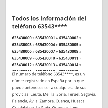
Todos los Información del
teléfono 63543****
635430000
»
635430001
»
635430002
»
635430003
»
635430004
»
635430005
»
635430006
»
635430007
»
635430008
»
635430009
»
635430010
»
635430011
»
635430012
»
635430013
»
635430014
»
635430015
»
635430016
»
635430017
»
El número de teléfono 63543****, es un
635430018
»
635430019
»
635430020
»
númer registrado en España por lo que
635430021
»
635430022
»
635430023
»
puede peteneces cer a cualquiera de sus
635430024
»
635430025
»
635430026
»
provicias: Ceuta, Melilla, Soria, Teruel, Segovia,
635430027
»
635430028
»
635430029
»
Palencia, Ávila, Zamora, Cuenca, Huesca,
635430030
»
635430031
»
635430032
»
Guadalajara, La Rioja, Ourense, Lugo,