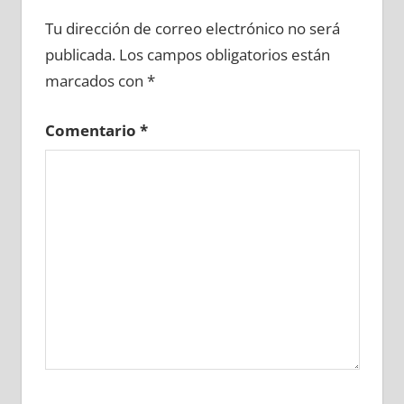
635430081
»
635430082
»
635430083
»
Tu dirección de correo electrónico no será
635430084
»
635430085
»
635430086
»
publicada.
Los campos obligatorios están
635430087
»
635430088
»
635430089
»
marcados con
*
635430090
»
635430091
»
635430092
»
635430093
»
635430094
»
635430095
»
Comentario
*
635430096
»
635430097
»
635430098
»
635430099
»
635430100
»
635430101
»
635430102
»
635430103
»
635430104
»
635430105
»
635430106
»
635430107
»
635430108
»
635430109
»
635430110
»
635430111
»
635430112
»
635430113
»
635430114
»
635430115
»
635430116
»
635430117
»
635430118
»
635430119
»
635430120
»
635430121
»
635430122
»
635430123
»
635430124
»
635430125
»
635430126
»
635430127
»
635430128
»