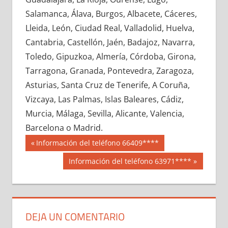
635430033
»
635430034
»
635430035
»
Salamanca, Álava, Burgos, Albacete, Cáceres,
635430036
»
635430037
»
635430038
»
Lleida, León, Ciudad Real, Valladolid, Huelva,
635430039
»
635430040
»
635430041
»
Cantabria, Castellón, Jaén, Badajoz, Navarra,
635430042
»
635430043
»
635430044
»
Toledo, Gipuzkoa, Almería, Córdoba, Girona,
635430045
»
635430046
»
635430047
»
Tarragona, Granada, Pontevedra, Zaragoza,
635430048
»
635430049
»
635430050
»
Asturias, Santa Cruz de Tenerife, A Coruña,
635430051
»
635430052
»
635430053
»
Vizcaya, Las Palmas, Islas Baleares, Cádiz,
635430054
»
635430055
»
635430056
»
Murcia, Málaga, Sevilla, Alicante, Valencia,
635430057
»
635430058
»
635430059
»
Barcelona o Madrid.
635430060
»
635430061
»
635430062
»
Navegación
63543
Entrada
Información del teléfono 66409****
635430063
»
635430064
»
635430065
»
anterior:
de
Siguiente
Información del teléfono 63971****
635430066
»
635430067
»
635430068
»
entrada:
entradas
635430069
»
635430070
»
635430071
»
635430072
»
635430073
»
635430074
»
635430075
»
635430076
»
635430077
»
DEJA UN COMENTARIO
635430078
»
635430079
»
635430080
»