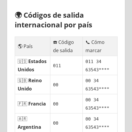
🌍
Códigos dе salida
internacional pοr país
☎️ Código
📞 Cómo
🌎 País
dе salida
marcar
🇺🇸
Estados
011 34
011
Unidos
63543****
🇬🇧
Reino
00 34
00
Unido
63543****
00 34
🇫🇷
Francia
00
63543****
🇦🇷
00 34
00
Argentina
63543****