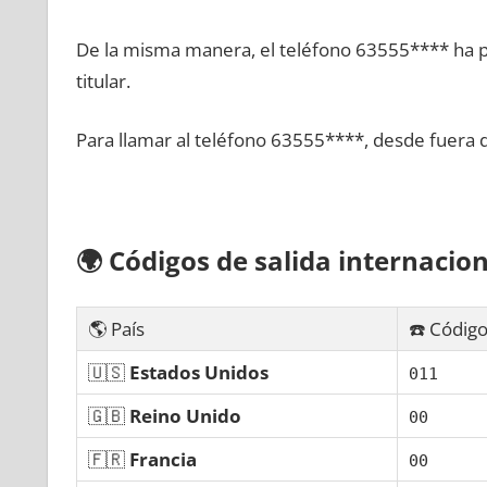
De la misma manera, el teléfono 63555**** ha po
titular.
Para llamar al teléfono 63555****, desde fuera 
🌍
Códigos dе salida internacion
🌎 País
☎️ Código
🇺🇸
Estados Unidos
011
🇬🇧
Reino Unido
00
🇫🇷
Francia
00