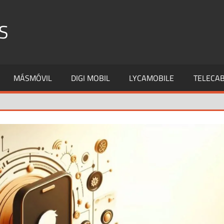
S
MÁSMÓVIL
DIGI MOBIL
LYCAMOBILE
TELECAB