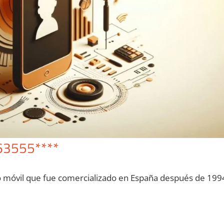
63555****
o móvil quе fue comercializado en España después dе 199