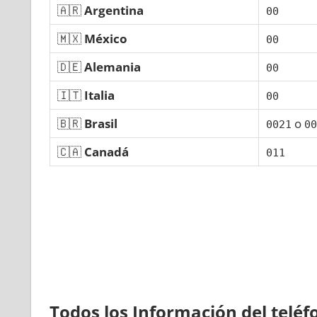
🇦🇷
Argentina
00
🇲🇽
México
00
🇩🇪
Alemania
00
🇮🇹
Italia
00
🇧🇷
Brasil
ο
0021
00
🇨🇦
Canadá
011
Todos los Información del telé