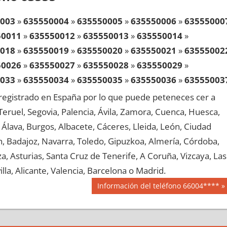
003
»
635550004
»
635550005
»
635550006
»
63555000
50011
»
635550012
»
635550013
»
635550014
»
018
»
635550019
»
635550020
»
635550021
»
63555002
50026
»
635550027
»
635550028
»
635550029
»
033
»
635550034
»
635550035
»
635550036
»
63555003
50041
»
635550042
»
635550043
»
635550044
»
egistrado en España por lo que puede peteneces cer a
048
»
635550049
»
635550050
»
635550051
»
63555005
, Teruel, Segovia, Palencia, Ávila, Zamora, Cuenca, Huesca,
50056
»
635550057
»
635550058
»
635550059
»
Álava, Burgos, Albacete, Cáceres, Lleida, León, Ciudad
063
»
635550064
»
635550065
»
635550066
»
63555006
aén, Badajoz, Navarra, Toledo, Gipuzkoa, Almería, Córdoba,
50071
»
635550072
»
635550073
»
635550074
»
, Asturias, Santa Cruz de Tenerife, A Coruña, Vizcaya, Las
078
»
635550079
»
635550080
»
635550081
»
63555008
lla, Alicante, Valencia, Barcelona o Madrid.
50086
»
635550087
»
635550088
»
635550089
»
Siguiente
Información del teléfono 66004****
093
»
635550094
»
635550095
»
635550096
»
63555009
entrada:
50101
»
635550102
»
635550103
»
635550104
»
108
»
635550109
»
635550110
»
635550111
»
63555011