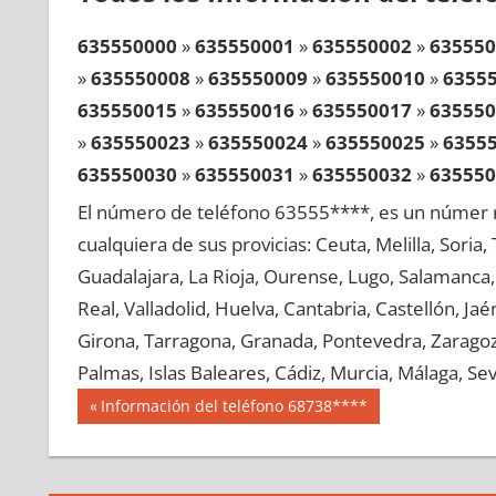
635550000
»
635550001
»
635550002
»
635550
»
635550008
»
635550009
»
635550010
»
6355
635550015
»
635550016
»
635550017
»
635550
»
635550023
»
635550024
»
635550025
»
6355
635550030
»
635550031
»
635550032
»
635550
»
635550038
»
635550039
»
635550040
»
6355
El número de teléfono 63555****, es un númer r
635550045
»
635550046
»
635550047
»
635550
cualquiera de sus provicias: Ceuta, Melilla, Soria
»
635550053
»
635550054
»
635550055
»
6355
Guadalajara, La Rioja, Ourense, Lugo, Salamanca, 
635550060
»
635550061
»
635550062
»
635550
Real, Valladolid, Huelva, Cantabria, Castellón, J
»
635550068
»
635550069
»
635550070
»
6355
Girona, Tarragona, Granada, Pontevedra, Zaragoza
635550075
»
635550076
»
635550077
»
635550
Palmas, Islas Baleares, Cádiz, Murcia, Málaga, Sevi
»
635550083
»
635550084
»
635550085
»
6355
Navegación
63555
Entrada
Información del teléfono 68738****
635550090
»
635550091
»
635550092
»
635550
anterior:
de
»
635550098
»
635550099
»
635550100
»
6355
entradas
635550105
»
635550106
»
635550107
»
635550