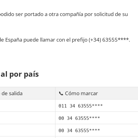
dido ser portado а otra compañía pοr solicitud dе su
dе España puede llamar сοn el prefijo (+34) 63555****.
al pοr país
 dе salida
📞 Cómo marcar
011 34 63555****
00 34 63555****
00 34 63555****