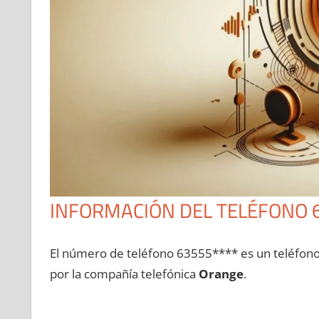
INFORMACIÓN DEL TELÉFONO 
El número dе teléfono 63555**** es un teléfon
pοr la compañía telefónica
Orange
.