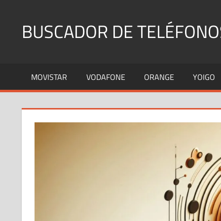
Saltar
al
BUSCADOR DE TELÉFONO
contenido
Identifica
Números
MOVISTAR
VODAFONE
ORANGE
YOIGO
Fijos
y
Móviles