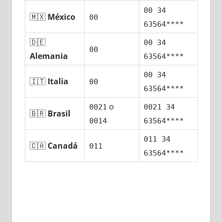
00 34
🇲🇽
México
00
63564****
🇩🇪
00 34
00
Alemania
63564****
00 34
🇮🇹
Italia
00
63564****
ο
0021
0021 34
🇧🇷
Brasil
0014
63564****
011 34
🇨🇦
Canadá
011
63564****