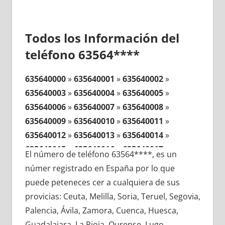
Todos los Información del
teléfono 63564****
635640000
»
635640001
»
635640002
»
635640003
»
635640004
»
635640005
»
635640006
»
635640007
»
635640008
»
635640009
»
635640010
»
635640011
»
635640012
»
635640013
»
635640014
»
635640015
»
635640016
»
635640017
»
El número de teléfono 63564****, es un
635640018
»
635640019
»
635640020
»
númer registrado en España por lo que
635640021
»
635640022
»
635640023
»
puede peteneces cer a cualquiera de sus
635640024
»
635640025
»
635640026
»
provicias: Ceuta, Melilla, Soria, Teruel, Segovia,
635640027
»
635640028
»
635640029
»
Palencia, Ávila, Zamora, Cuenca, Huesca,
635640030
»
635640031
»
635640032
»
Guadalajara, La Rioja, Ourense, Lugo,