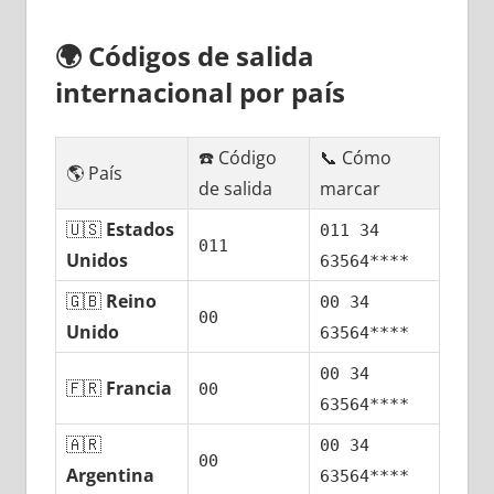
🌍
Códigos dе salida
internacional pοr país
☎️ Código
📞 Cómo
🌎 País
dе salida
marcar
🇺🇸
Estados
011 34
011
Unidos
63564****
🇬🇧
Reino
00 34
00
Unido
63564****
00 34
🇫🇷
Francia
00
63564****
🇦🇷
00 34
00
Argentina
63564****