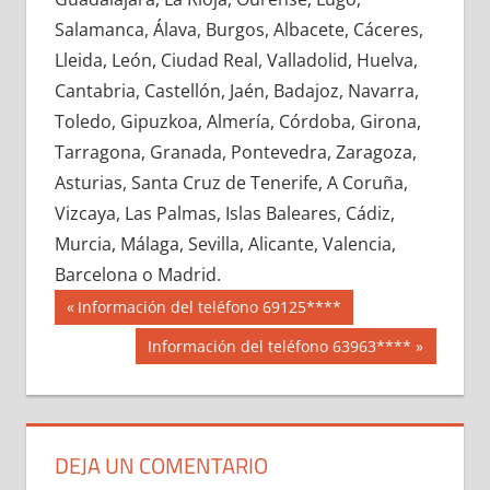
635640033
»
635640034
»
635640035
»
Salamanca, Álava, Burgos, Albacete, Cáceres,
635640036
»
635640037
»
635640038
»
Lleida, León, Ciudad Real, Valladolid, Huelva,
635640039
»
635640040
»
635640041
»
Cantabria, Castellón, Jaén, Badajoz, Navarra,
635640042
»
635640043
»
635640044
»
Toledo, Gipuzkoa, Almería, Córdoba, Girona,
635640045
»
635640046
»
635640047
»
Tarragona, Granada, Pontevedra, Zaragoza,
635640048
»
635640049
»
635640050
»
Asturias, Santa Cruz de Tenerife, A Coruña,
635640051
»
635640052
»
635640053
»
Vizcaya, Las Palmas, Islas Baleares, Cádiz,
635640054
»
635640055
»
635640056
»
Murcia, Málaga, Sevilla, Alicante, Valencia,
635640057
»
635640058
»
635640059
»
Barcelona o Madrid.
635640060
»
635640061
»
635640062
»
Navegación
63564
Entrada
Información del teléfono 69125****
635640063
»
635640064
»
635640065
»
anterior:
de
Siguiente
Información del teléfono 63963****
635640066
»
635640067
»
635640068
»
entrada:
entradas
635640069
»
635640070
»
635640071
»
635640072
»
635640073
»
635640074
»
635640075
»
635640076
»
635640077
»
DEJA UN COMENTARIO
635640078
»
635640079
»
635640080
»