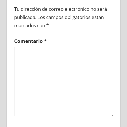
635640081
»
635640082
»
635640083
»
Tu dirección de correo electrónico no será
635640084
»
635640085
»
635640086
»
publicada.
Los campos obligatorios están
635640087
»
635640088
»
635640089
»
marcados con
*
635640090
»
635640091
»
635640092
»
635640093
»
635640094
»
635640095
»
Comentario
*
635640096
»
635640097
»
635640098
»
635640099
»
635640100
»
635640101
»
635640102
»
635640103
»
635640104
»
635640105
»
635640106
»
635640107
»
635640108
»
635640109
»
635640110
»
635640111
»
635640112
»
635640113
»
635640114
»
635640115
»
635640116
»
635640117
»
635640118
»
635640119
»
635640120
»
635640121
»
635640122
»
635640123
»
635640124
»
635640125
»
635640126
»
635640127
»
635640128
»