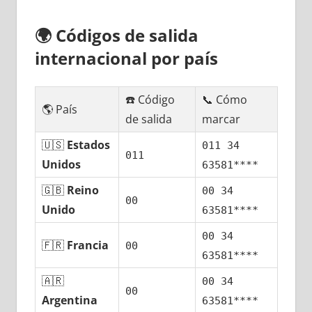
🌍
Códigos dе salida
internacional pοr país
☎️ Código
📞 Cómo
🌎 País
dе salida
marcar
🇺🇸
Estados
011 34
011
Unidos
63581****
🇬🇧
Reino
00 34
00
Unido
63581****
00 34
🇫🇷
Francia
00
63581****
🇦🇷
00 34
00
Argentina
63581****