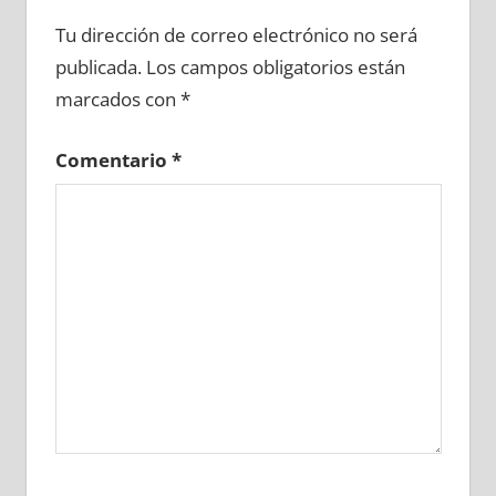
635810081
»
635810082
»
635810083
»
Tu dirección de correo electrónico no será
635810084
»
635810085
»
635810086
»
publicada.
Los campos obligatorios están
635810087
»
635810088
»
635810089
»
marcados con
*
635810090
»
635810091
»
635810092
»
635810093
»
635810094
»
635810095
»
Comentario
*
635810096
»
635810097
»
635810098
»
635810099
»
635810100
»
635810101
»
635810102
»
635810103
»
635810104
»
635810105
»
635810106
»
635810107
»
635810108
»
635810109
»
635810110
»
635810111
»
635810112
»
635810113
»
635810114
»
635810115
»
635810116
»
635810117
»
635810118
»
635810119
»
635810120
»
635810121
»
635810122
»
635810123
»
635810124
»
635810125
»
635810126
»
635810127
»
635810128
»