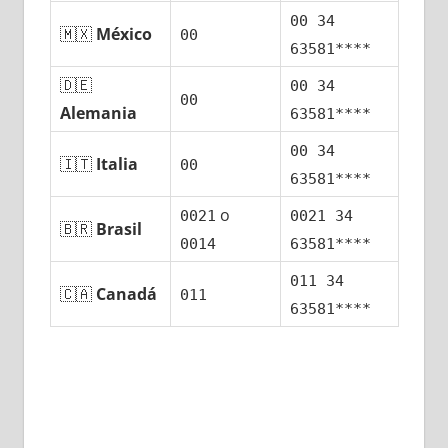
00 34
🇲🇽
México
00
63581****
🇩🇪
00 34
00
Alemania
63581****
00 34
🇮🇹
Italia
00
63581****
ο
0021
0021 34
🇧🇷
Brasil
0014
63581****
011 34
🇨🇦
Canadá
011
63581****