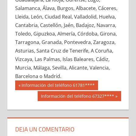
635810033
»
635810034
»
635810035
»
Salamanca, Álava, Burgos, Albacete, Cáceres,
635810036
»
635810037
»
635810038
»
Lleida, León, Ciudad Real, Valladolid, Huelva,
635810039
»
635810040
»
635810041
»
Cantabria, Castellón, Jaén, Badajoz, Navarra,
635810042
»
635810043
»
635810044
»
Toledo, Gipuzkoa, Almería, Córdoba, Girona,
635810045
»
635810046
»
635810047
»
Tarragona, Granada, Pontevedra, Zaragoza,
635810048
»
635810049
»
635810050
»
Asturias, Santa Cruz de Tenerife, A Coruña,
635810051
»
635810052
»
635810053
»
Vizcaya, Las Palmas, Islas Baleares, Cádiz,
635810054
»
635810055
»
635810056
»
Murcia, Málaga, Sevilla, Alicante, Valencia,
635810057
»
635810058
»
635810059
»
Barcelona o Madrid.
635810060
»
635810061
»
635810062
»
Navegación
63581
Entrada
Información del teléfono 61781****
635810063
»
635810064
»
635810065
»
anterior:
de
Siguiente
Información del teléfono 67327****
635810066
»
635810067
»
635810068
»
entrada:
entradas
635810069
»
635810070
»
635810071
»
635810072
»
635810073
»
635810074
»
635810075
»
635810076
»
635810077
»
DEJA UN COMENTARIO
635810078
»
635810079
»
635810080
»