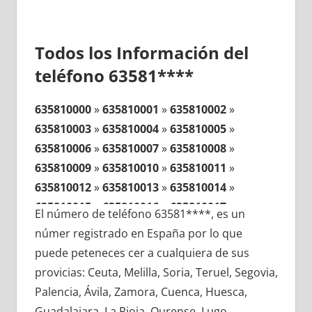
Todos los Información del
teléfono 63581****
635810000
»
635810001
»
635810002
»
635810003
»
635810004
»
635810005
»
635810006
»
635810007
»
635810008
»
635810009
»
635810010
»
635810011
»
635810012
»
635810013
»
635810014
»
635810015
»
635810016
»
635810017
»
El número de teléfono 63581****, es un
635810018
»
635810019
»
635810020
»
númer registrado en España por lo que
635810021
»
635810022
»
635810023
»
puede peteneces cer a cualquiera de sus
635810024
»
635810025
»
635810026
»
provicias: Ceuta, Melilla, Soria, Teruel, Segovia,
635810027
»
635810028
»
635810029
»
Palencia, Ávila, Zamora, Cuenca, Huesca,
635810030
»
635810031
»
635810032
»
Guadalajara, La Rioja, Ourense, Lugo,