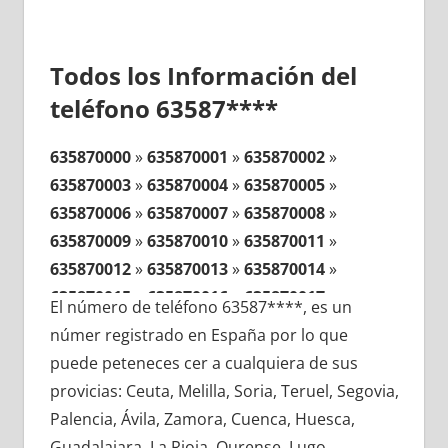
Todos los Información del
teléfono 63587****
635870000
»
635870001
»
635870002
»
635870003
»
635870004
»
635870005
»
635870006
»
635870007
»
635870008
»
635870009
»
635870010
»
635870011
»
635870012
»
635870013
»
635870014
»
635870015
»
635870016
»
635870017
»
El número de teléfono 63587****, es un
635870018
»
635870019
»
635870020
»
númer registrado en España por lo que
635870021
»
635870022
»
635870023
»
puede peteneces cer a cualquiera de sus
635870024
»
635870025
»
635870026
»
provicias: Ceuta, Melilla, Soria, Teruel, Segovia,
635870027
»
635870028
»
635870029
»
Palencia, Ávila, Zamora, Cuenca, Huesca,
635870030
»
635870031
»
635870032
»
Guadalajara, La Rioja, Ourense, Lugo,