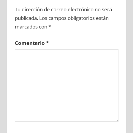
635870081
»
635870082
»
635870083
»
Tu dirección de correo electrónico no será
635870084
»
635870085
»
635870086
»
publicada.
Los campos obligatorios están
635870087
»
635870088
»
635870089
»
marcados con
*
635870090
»
635870091
»
635870092
»
635870093
»
635870094
»
635870095
»
Comentario
*
635870096
»
635870097
»
635870098
»
635870099
»
635870100
»
635870101
»
635870102
»
635870103
»
635870104
»
635870105
»
635870106
»
635870107
»
635870108
»
635870109
»
635870110
»
635870111
»
635870112
»
635870113
»
635870114
»
635870115
»
635870116
»
635870117
»
635870118
»
635870119
»
635870120
»
635870121
»
635870122
»
635870123
»
635870124
»
635870125
»
635870126
»
635870127
»
635870128
»