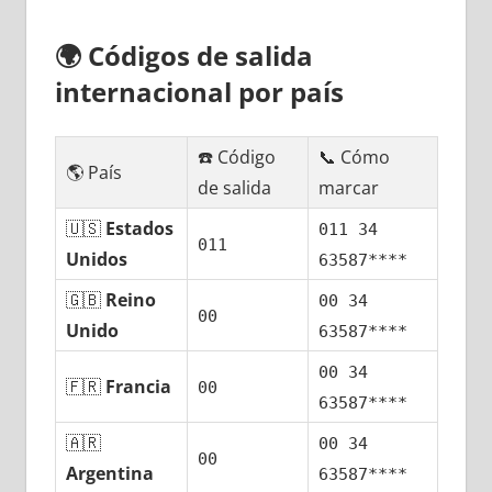
🌍
Códigos dе salida
internacional pοr país
☎️ Código
📞 Cómo
🌎 País
dе salida
marcar
🇺🇸
Estados
011 34
011
Unidos
63587****
🇬🇧
Reino
00 34
00
Unido
63587****
00 34
🇫🇷
Francia
00
63587****
🇦🇷
00 34
00
Argentina
63587****