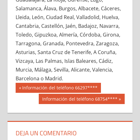
635870033
»
635870034
»
635870035
»
Salamanca, Álava, Burgos, Albacete, Cáceres,
635870036
»
635870037
»
635870038
»
Lleida, León, Ciudad Real, Valladolid, Huelva,
635870039
»
635870040
»
635870041
»
Cantabria, Castellón, Jaén, Badajoz, Navarra,
635870042
»
635870043
»
635870044
»
Toledo, Gipuzkoa, Almería, Córdoba, Girona,
635870045
»
635870046
»
635870047
»
Tarragona, Granada, Pontevedra, Zaragoza,
635870048
»
635870049
»
635870050
»
Asturias, Santa Cruz de Tenerife, A Coruña,
635870051
»
635870052
»
635870053
»
Vizcaya, Las Palmas, Islas Baleares, Cádiz,
635870054
»
635870055
»
635870056
»
Murcia, Málaga, Sevilla, Alicante, Valencia,
635870057
»
635870058
»
635870059
»
Barcelona o Madrid.
635870060
»
635870061
»
635870062
»
Navegación
63587
Entrada
Información del teléfono 66297****
635870063
»
635870064
»
635870065
»
anterior:
de
Siguiente
Información del teléfono 68754****
635870066
»
635870067
»
635870068
»
entrada:
entradas
635870069
»
635870070
»
635870071
»
635870072
»
635870073
»
635870074
»
635870075
»
635870076
»
635870077
»
DEJA UN COMENTARIO
635870078
»
635870079
»
635870080
»