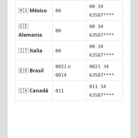
00 34
🇲🇽
México
00
63587****
🇩🇪
00 34
00
Alemania
63587****
00 34
🇮🇹
Italia
00
63587****
ο
0021
0021 34
🇧🇷
Brasil
0014
63587****
011 34
🇨🇦
Canadá
011
63587****