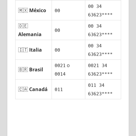
00 34
🇲🇽
México
00
63623****
🇩🇪
00 34
00
Alemania
63623****
00 34
🇮🇹
Italia
00
63623****
ο
0021
0021 34
🇧🇷
Brasil
0014
63623****
011 34
🇨🇦
Canadá
011
63623****