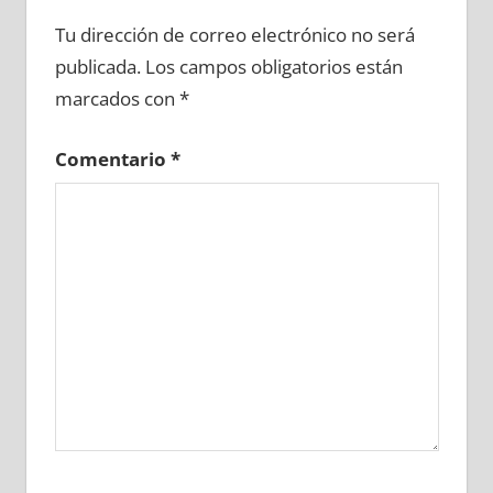
636230081
»
636230082
»
636230083
»
Tu dirección de correo electrónico no será
636230084
»
636230085
»
636230086
»
publicada.
Los campos obligatorios están
636230087
»
636230088
»
636230089
»
marcados con
*
636230090
»
636230091
»
636230092
»
636230093
»
636230094
»
636230095
»
Comentario
*
636230096
»
636230097
»
636230098
»
636230099
»
636230100
»
636230101
»
636230102
»
636230103
»
636230104
»
636230105
»
636230106
»
636230107
»
636230108
»
636230109
»
636230110
»
636230111
»
636230112
»
636230113
»
636230114
»
636230115
»
636230116
»
636230117
»
636230118
»
636230119
»
636230120
»
636230121
»
636230122
»
636230123
»
636230124
»
636230125
»
636230126
»
636230127
»
636230128
»