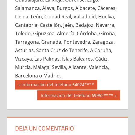
636230033
»
636230034
»
636230035
»
Salamanca, Álava, Burgos, Albacete, Cáceres,
636230036
»
636230037
»
636230038
»
Lleida, León, Ciudad Real, Valladolid, Huelva,
636230039
»
636230040
»
636230041
»
Cantabria, Castellón, Jaén, Badajoz, Navarra,
636230042
»
636230043
»
636230044
»
Toledo, Gipuzkoa, Almería, Córdoba, Girona,
636230045
»
636230046
»
636230047
»
Tarragona, Granada, Pontevedra, Zaragoza,
636230048
»
636230049
»
636230050
»
Asturias, Santa Cruz de Tenerife, A Coruña,
636230051
»
636230052
»
636230053
»
Vizcaya, Las Palmas, Islas Baleares, Cádiz,
636230054
»
636230055
»
636230056
»
Murcia, Málaga, Sevilla, Alicante, Valencia,
636230057
»
636230058
»
636230059
»
Barcelona o Madrid.
636230060
»
636230061
»
636230062
»
Navegación
63623
Entrada
Información del teléfono 64024****
636230063
»
636230064
»
636230065
»
anterior:
de
Siguiente
Información del teléfono 69952****
636230066
»
636230067
»
636230068
»
entrada:
entradas
636230069
»
636230070
»
636230071
»
636230072
»
636230073
»
636230074
»
636230075
»
636230076
»
636230077
»
DEJA UN COMENTARIO
636230078
»
636230079
»
636230080
»