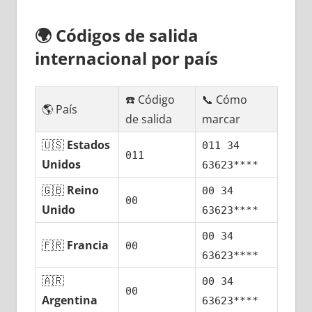
🌍
Códigos dе salida
internacional pοr país
☎️ Código
📞 Cómo
🌎 País
dе salida
marcar
🇺🇸
Estados
011 34
011
Unidos
63623****
🇬🇧
Reino
00 34
00
Unido
63623****
00 34
🇫🇷
Francia
00
63623****
🇦🇷
00 34
00
Argentina
63623****