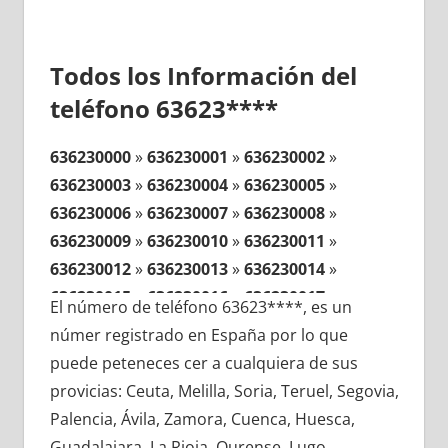
Todos los Información del
teléfono 63623****
636230000
»
636230001
»
636230002
»
636230003
»
636230004
»
636230005
»
636230006
»
636230007
»
636230008
»
636230009
»
636230010
»
636230011
»
636230012
»
636230013
»
636230014
»
636230015
»
636230016
»
636230017
»
El número de teléfono 63623****, es un
636230018
»
636230019
»
636230020
»
númer registrado en España por lo que
636230021
»
636230022
»
636230023
»
puede peteneces cer a cualquiera de sus
636230024
»
636230025
»
636230026
»
provicias: Ceuta, Melilla, Soria, Teruel, Segovia,
636230027
»
636230028
»
636230029
»
Palencia, Ávila, Zamora, Cuenca, Huesca,
636230030
»
636230031
»
636230032
»
Guadalajara, La Rioja, Ourense, Lugo,