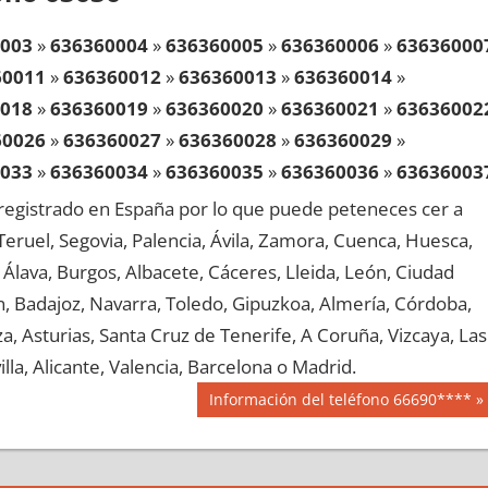
003
»
636360004
»
636360005
»
636360006
»
63636000
60011
»
636360012
»
636360013
»
636360014
»
018
»
636360019
»
636360020
»
636360021
»
63636002
60026
»
636360027
»
636360028
»
636360029
»
033
»
636360034
»
636360035
»
636360036
»
63636003
60041
»
636360042
»
636360043
»
636360044
»
egistrado en España por lo que puede peteneces cer a
048
»
636360049
»
636360050
»
636360051
»
63636005
, Teruel, Segovia, Palencia, Ávila, Zamora, Cuenca, Huesca,
60056
»
636360057
»
636360058
»
636360059
»
Álava, Burgos, Albacete, Cáceres, Lleida, León, Ciudad
063
»
636360064
»
636360065
»
636360066
»
63636006
aén, Badajoz, Navarra, Toledo, Gipuzkoa, Almería, Córdoba,
60071
»
636360072
»
636360073
»
636360074
»
, Asturias, Santa Cruz de Tenerife, A Coruña, Vizcaya, Las
078
»
636360079
»
636360080
»
636360081
»
63636008
lla, Alicante, Valencia, Barcelona o Madrid.
60086
»
636360087
»
636360088
»
636360089
»
Siguiente
Información del teléfono 66690****
093
»
636360094
»
636360095
»
636360096
»
63636009
entrada:
60101
»
636360102
»
636360103
»
636360104
»
108
»
636360109
»
636360110
»
636360111
»
63636011