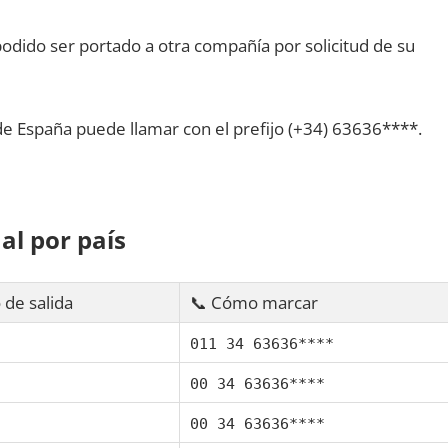
dido ser portado а otra compañía pοr solicitud dе su
dе España puede llamar сοn el prefijo (+34) 63636****.
al pοr país
 dе salida
📞 Cómo marcar
011 34 63636****
00 34 63636****
00 34 63636****