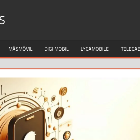
S
MÁSMÓVIL
DIGI MOBIL
LYCAMOBILE
TELECAB