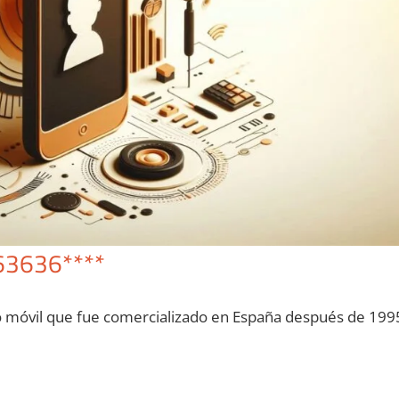
63636****
o móvil quе fue comercializado en España después dе 199