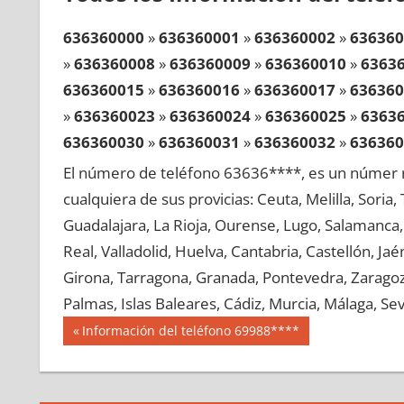
636360000
»
636360001
»
636360002
»
636360
»
636360008
»
636360009
»
636360010
»
6363
636360015
»
636360016
»
636360017
»
636360
»
636360023
»
636360024
»
636360025
»
6363
636360030
»
636360031
»
636360032
»
636360
»
636360038
»
636360039
»
636360040
»
6363
El número de teléfono 63636****, es un númer r
636360045
»
636360046
»
636360047
»
636360
cualquiera de sus provicias: Ceuta, Melilla, Soria
»
636360053
»
636360054
»
636360055
»
6363
Guadalajara, La Rioja, Ourense, Lugo, Salamanca, 
636360060
»
636360061
»
636360062
»
636360
Real, Valladolid, Huelva, Cantabria, Castellón, J
»
636360068
»
636360069
»
636360070
»
6363
Girona, Tarragona, Granada, Pontevedra, Zaragoza
636360075
»
636360076
»
636360077
»
636360
Palmas, Islas Baleares, Cádiz, Murcia, Málaga, Sevi
»
636360083
»
636360084
»
636360085
»
6363
Navegación
63636
Entrada
Información del teléfono 69988****
636360090
»
636360091
»
636360092
»
636360
anterior:
de
»
636360098
»
636360099
»
636360100
»
6363
entradas
636360105
»
636360106
»
636360107
»
636360