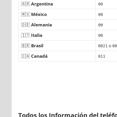
🇦🇷
Argentina
00
🇲🇽
México
00
🇩🇪
Alemania
00
🇮🇹
Italia
00
🇧🇷
Brasil
ο
0021
00
🇨🇦
Canadá
011
Todos los Información del telé