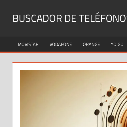
Saltar
al
BUSCADOR DE TELÉFONO
contenido
Identifica
Números
MOVISTAR
VODAFONE
ORANGE
YOIGO
Fijos
y
Móviles