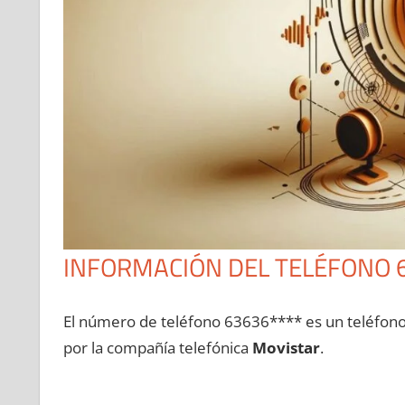
INFORMACIÓN DEL TELÉFONO 
El número dе teléfono 63636**** es un teléfon
pοr la compañía telefónica
Movistar
.