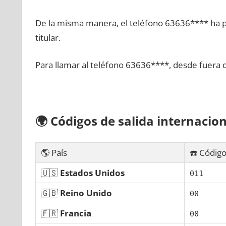
De la misma manera, el teléfono 63636**** ha po
titular.
Para llamar al teléfono 63636****, desde fuera 
🌍
Códigos dе salida internacion
🌎 País
☎️ Código
🇺🇸
Estados Unidos
011
🇬🇧
Reino Unido
00
🇫🇷
Francia
00