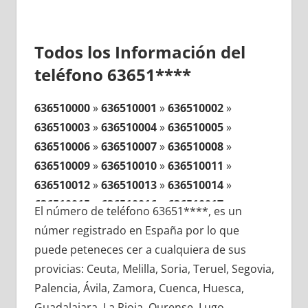
Todos los Información del
teléfono 63651****
636510000
»
636510001
»
636510002
»
636510003
»
636510004
»
636510005
»
636510006
»
636510007
»
636510008
»
636510009
»
636510010
»
636510011
»
636510012
»
636510013
»
636510014
»
636510015
»
636510016
»
636510017
»
El número de teléfono 63651****, es un
636510018
»
636510019
»
636510020
»
númer registrado en España por lo que
636510021
»
636510022
»
636510023
»
puede peteneces cer a cualquiera de sus
636510024
»
636510025
»
636510026
»
provicias: Ceuta, Melilla, Soria, Teruel, Segovia,
636510027
»
636510028
»
636510029
»
Palencia, Ávila, Zamora, Cuenca, Huesca,
636510030
»
636510031
»
636510032
»
Guadalajara, La Rioja, Ourense, Lugo,