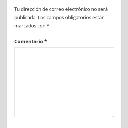
636510081
»
636510082
»
636510083
»
Tu dirección de correo electrónico no será
636510084
»
636510085
»
636510086
»
publicada.
Los campos obligatorios están
636510087
»
636510088
»
636510089
»
marcados con
*
636510090
»
636510091
»
636510092
»
636510093
»
636510094
»
636510095
»
Comentario
*
636510096
»
636510097
»
636510098
»
636510099
»
636510100
»
636510101
»
636510102
»
636510103
»
636510104
»
636510105
»
636510106
»
636510107
»
636510108
»
636510109
»
636510110
»
636510111
»
636510112
»
636510113
»
636510114
»
636510115
»
636510116
»
636510117
»
636510118
»
636510119
»
636510120
»
636510121
»
636510122
»
636510123
»
636510124
»
636510125
»
636510126
»
636510127
»
636510128
»