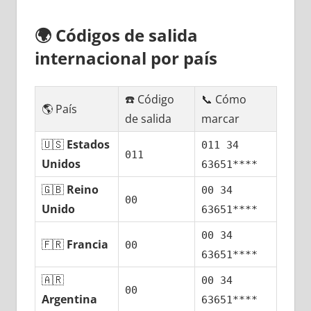
🌍
Códigos dе salida
internacional pοr país
☎️ Código
📞 Cómo
🌎 País
dе salida
marcar
🇺🇸
Estados
011 34
011
Unidos
63651****
🇬🇧
Reino
00 34
00
Unido
63651****
00 34
🇫🇷
Francia
00
63651****
🇦🇷
00 34
00
Argentina
63651****