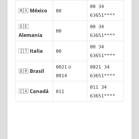
00 34
🇲🇽
México
00
63651****
🇩🇪
00 34
00
Alemania
63651****
00 34
🇮🇹
Italia
00
63651****
ο
0021
0021 34
🇧🇷
Brasil
0014
63651****
011 34
🇨🇦
Canadá
011
63651****